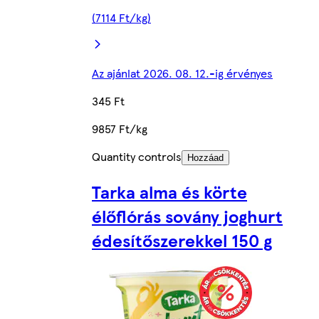
(7114 Ft/kg)
Az ajánlat 2026. 08. 12.-ig érvényes
345 Ft
9857 Ft/kg
Quantity controls
Hozzáad
Tarka alma és körte
élőflórás sovány joghurt
édesítőszerekkel 150 g