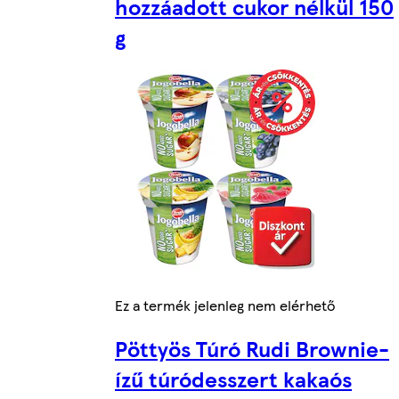
hozzáadott cukor nélkül 150
g
Ez a termék jelenleg nem elérhető
Pöttyös Túró Rudi Brownie-
ízű túródesszert kakaós