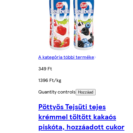
A kategória többi terméke
349 Ft
1396 Ft/kg
Quantity controls
Hozzáad
Pöttyös Tejsüti tejes
krémmel töltött kakaós
piskóta, hozzáadott cukor