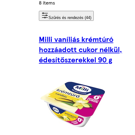
8 items
Szűrés és rendezés (44)
Milli vaníliás krémtúró
hozzáadott cukor nélkül,
édesítőszerekkel 90 g