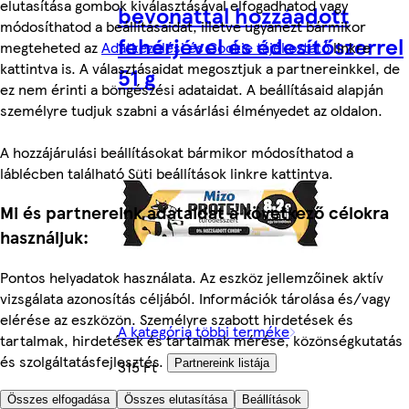
elutasítása gombok kiválasztásával elfogadhatod vagy
bevonattal hozzáadott
módosíthatod a beállításaidat, illetve ugyanezt bármikor
fehérjével és édesítőszerrel
megteheted az
Adatkezelési és Cookie tájékoztató
linkre
kattintva is. A választásaidat megosztjuk a partnereinkkel, de
51 g
ez nem érinti a böngészési adataidat. A beállításaid alapján
személyre tudjuk szabni a vásárlási élményedet az oldalon.
A hozzájárulási beállításokat bármikor módosíthatod a
láblécben található Süti beállítások linkre kattintva.
Mi és partnereink adataidat a következő célokra
használjuk:
Pontos helyadatok használata. Az eszköz jellemzőinek aktív
vizsgálata azonosítás céljából. Információk tárolása és/vagy
elérése az eszközön. Személyre szabott hirdetések és
A kategória többi terméke
tartalmak, hirdetések és tartalmak mérése, közönségkutatás
és szolgáltatásfejlesztés.
315 Ft
Partnereink listája
6177 Ft/kg
Összes elfogadása
Összes elutasítása
Beállítások