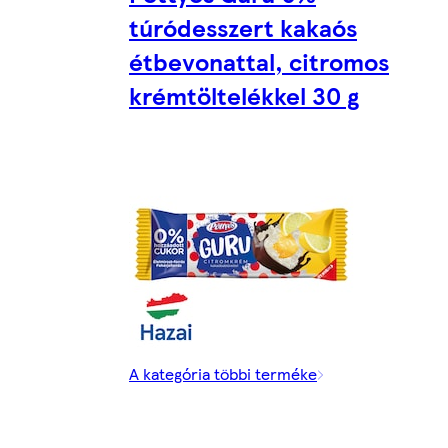
túródesszert kakaós
étbevonattal, citromos
krémtöltelékkel 30 g
A kategória többi terméke