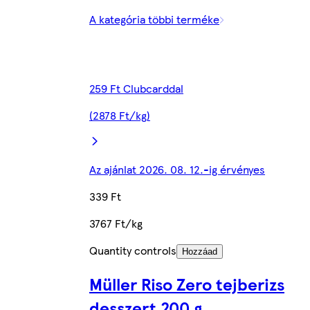
A kategória többi terméke
259 Ft Clubcarddal
(2878 Ft/kg)
Az ajánlat 2026. 08. 12.-ig érvényes
339 Ft
3767 Ft/kg
Quantity controls
Hozzáad
Müller Riso Zero tejberizs
desszert 200 g