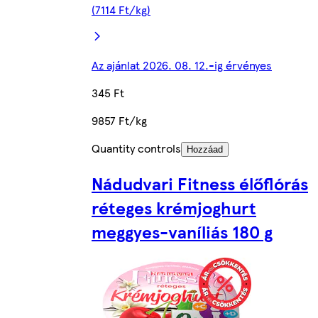
(7114 Ft/kg)
Az ajánlat 2026. 08. 12.-ig érvényes
345 Ft
9857 Ft/kg
Quantity controls
Hozzáad
Nádudvari Fitness élőflórás
réteges krémjoghurt
meggyes-vaníliás 180 g