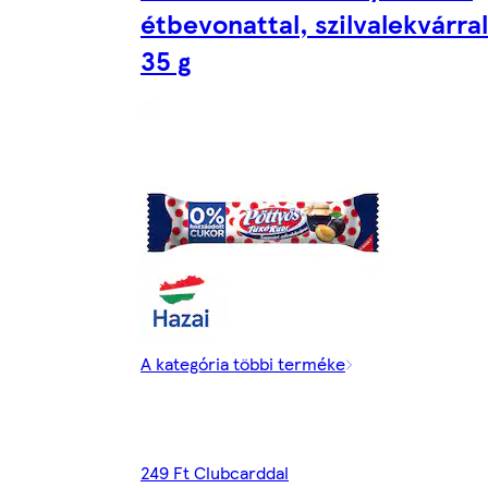
étbevonattal, szilvalekvárral
35 g
A kategória többi terméke
249 Ft Clubcarddal