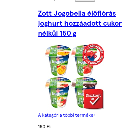
Zott Jogobella élőflórás
joghurt hozzáadott cukor
nélkül 150 g
A kategória többi terméke
160 Ft