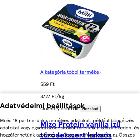
A kategória többi terméke
559 Ft
3727 Ft/kg
Adatvédelmi beállítások
Quantity controls
Hozzáad
Mi és 18 partnerünk személyes adatokat, például böngészési
Mizo Protein vanília ízű
adatokat vagy egyedi azonosítókat tárolunk a készülékeden, és
túródesszert kakaós
hozzáférhetünk azokhoz. Az Összes elfogadása és az Összes