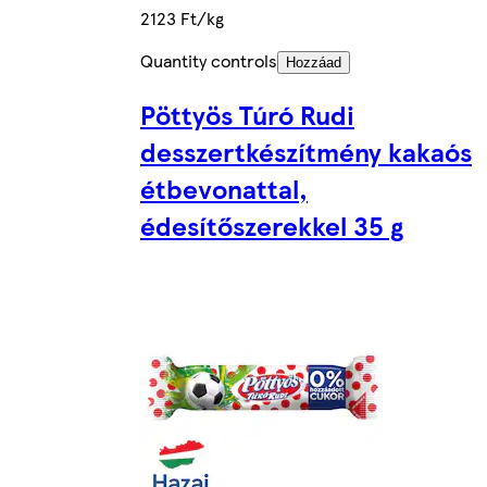
2123 Ft/kg
Quantity controls
Hozzáad
Pöttyös Túró Rudi
desszertkészítmény kakaós
étbevonattal,
édesítőszerekkel 35 g