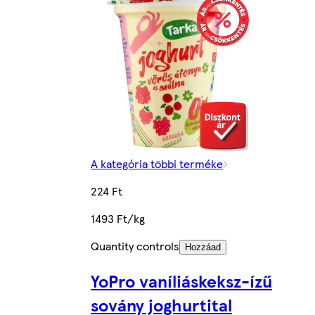
A kategória többi terméke
224 Ft
1493 Ft/kg
Quantity controls
Hozzáad
YoPro vaníliáskeksz-ízű
sovány joghurtital