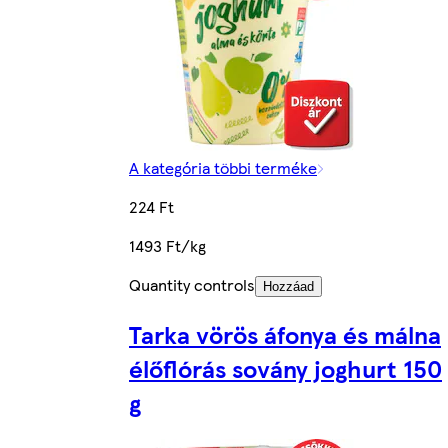
A kategória többi terméke
224 Ft
1493 Ft/kg
Quantity controls
Hozzáad
Tarka vörös áfonya és málna
élőflórás sovány joghurt 150
g