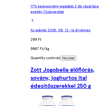
17% kedvezmény legalább 2 db vásárlása
esetén Clubcarddal
Az ajánlat 2026. 08. 12.-ig érvényes
299 Ft
9967 Ft/kg
Quantity controls
Hozzáad
Zott Jogobella élőflórás,
sovány, joghurtos ital
édesítőszerekkel 250 g