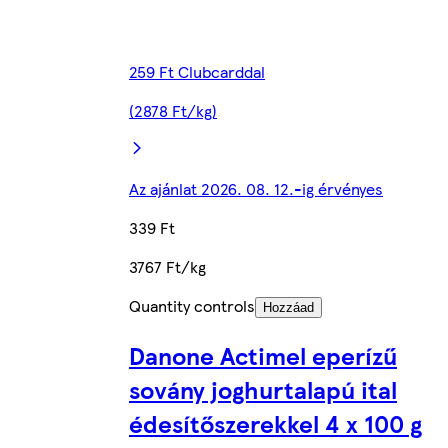
259 Ft Clubcarddal
(2878 Ft/kg)
Az ajánlat 2026. 08. 12.-ig érvényes
339 Ft
3767 Ft/kg
Quantity controls
Hozzáad
Danone Actimel eperízű
sovány joghurtalapú ital
édesítőszerekkel 4 x 100 g