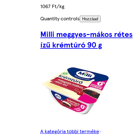
1067 Ft/kg
Quantity controls
Hozzáad
Milli meggyes-mákos rétes
ízű krémtúró 90 g
A kategória többi terméke