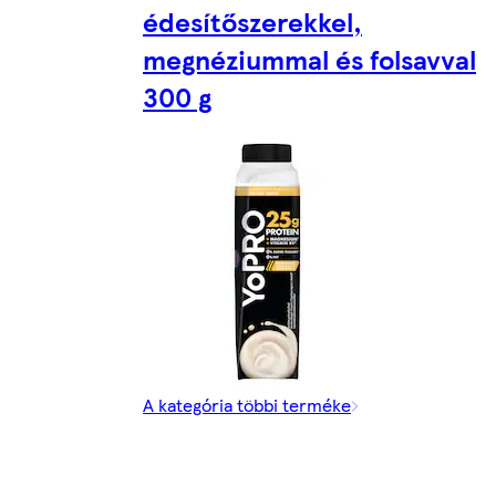
édesítőszerekkel,
megnéziummal és folsavval
300 g
A kategória többi terméke