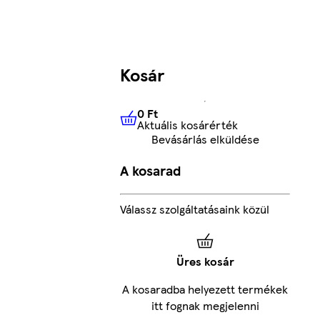
Kosár
0 Ft
Aktuális kosárérték
0 Ft
Aktuális kosárérték
Bevásárlás elküldése
A kosarad
Válassz szolgáltatásaink közül
Üres kosár
A kosaradba helyezett termékek
itt fognak megjelenni