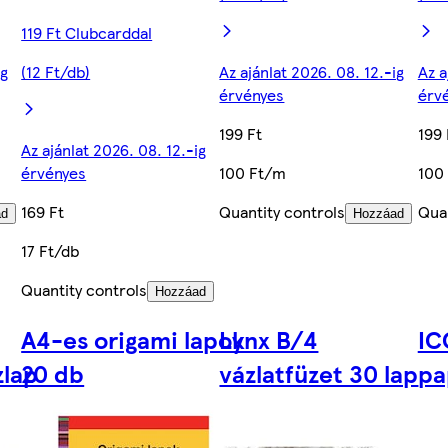
119 Ft Clubcarddal
ig
(12 Ft/db)
Az ajánlat 2026. 08. 12.-ig
Az a
érvényes
érv
199 Ft
199 
Az ajánlat 2026. 08. 12.-ig
érvényes
100 Ft/m
100
169 Ft
Quantity controls
Quan
ad
Hozzáad
17 Ft/db
Quantity controls
Hozzáad
A4-es origami lapok
Lynx B/4
IC
zlap
20 db
vázlatfüzet 30 lap
pa