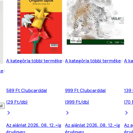
A kategória többi terméke
A kategória többi terméke
A ka
ke
589 Ft Clubcarddal
999 Ft Clubcarddal
139 
(29 Ft/db)
(999 Ft/db)
(70 
ad
Az ajánlat 2026. 08. 12.-ig
Az ajánlat 2026. 08. 12.-ig
Az a
érvényes
érvényes
érv