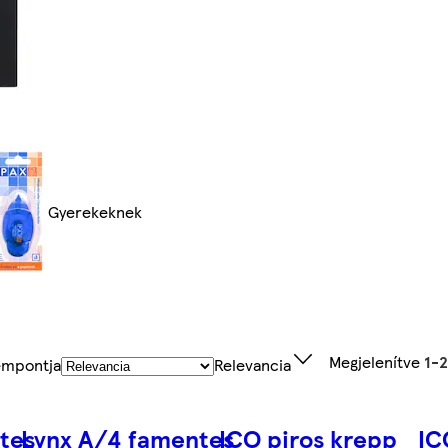
Gyerekeknek
Megjelenítve
1-
empontja
Relevancia
tes
Lynx A/4 famentes
ICO piros krepp
IC