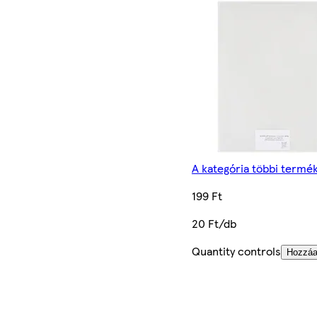
A kategória többi termé
199 Ft
20 Ft/db
Quantity controls
Hozzá