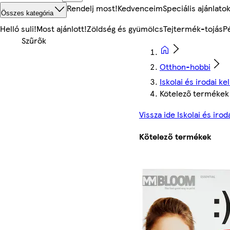
Rendelj most!
Kedvenceim
Speciális ajánlato
Összes kategória
Helló suli!
Most ajánlott!
Zöldség és gyümölcs
Tejtermék-tojás
P
Otthon-hobbi
Iskolai és irodai ke
Kötelező termékek
Vissza ide Iskolai és irod
Kötelező termékek