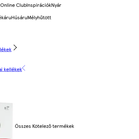
k
Online Club
Inspirációk
Nyár
ékáru
Húsáru
Mélyhűtött
llékek
ai kellékek
Összes Kötelező termékek