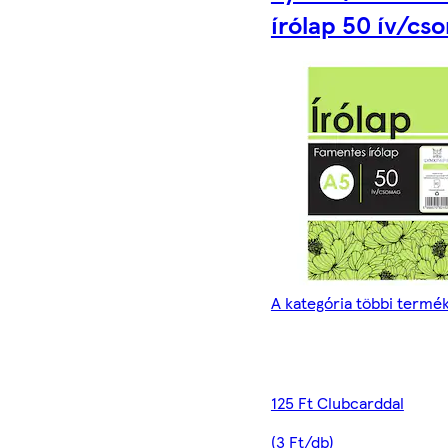
írólap 50 ív/cs
A kategória többi termé
125 Ft Clubcarddal
(3 Ft/db)