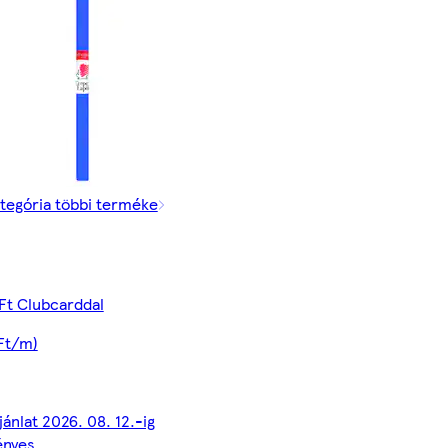
tegória többi terméke
Ft Clubcarddal
Ft/m)
jánlat 2026. 08. 12.-ig
ényes