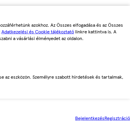
 hozzáférhetünk azokhoz. Az Összes elfogadása és az Összes
z
Adatkezelési és Cookie tájékoztató
linkre kattintva is. A
szabni a vásárlási élményedet az oldalon.
ése az eszközön. Személyre szabott hirdetések és tartalmak,
Bejelentkezés
Regisztráció