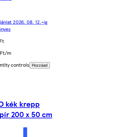
jánlat 2026. 08. 12.-ig
ényes
Ft
 Ft/m
tity controls
Hozzáad
O kék krepp
pír 200 x 50 cm