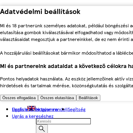
Adatvédelmi beállítások
Mi és 18 partnerünk személyes adatokat, például böngészési a
elutasítása gombok kiválasztásával elfogadhatod vagy módosíth
választásaidat megosztjuk a partnereinkkel, de ez nem érinti a
A hozzájárulási beállításokat bármikor módosíthatod a láblécben 
Mi és partnereink adataidat a következő célokra ha
Pontos helyadatok használata. Az eszköz jellemzőinek aktív viz
hirdetések és tartalmak mérése, közönségkutatás és szolgálta
Összes elfogadása
Összes elutasítása
Beállítások
Ugrás a fő tartalomra
English
Hogyan rendelj
Segítség
Ugrás a kereséshez