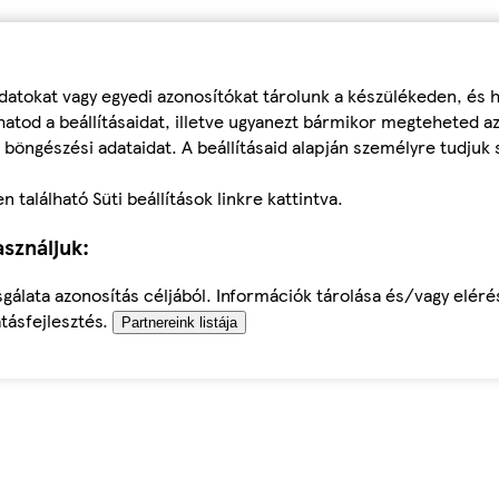
datokat vagy egyedi azonosítókat tárolunk a készülékeden, és
atod a beállításaidat, illetve ugyanezt bármikor megteheted a
 böngészési adataidat. A beállításaid alapján személyre tudjuk 
található Süti beállítások linkre kattintva.
sználjuk:
sgálata azonosítás céljából. Információk tárolása és/vagy elér
tásfejlesztés.
Partnereink listája