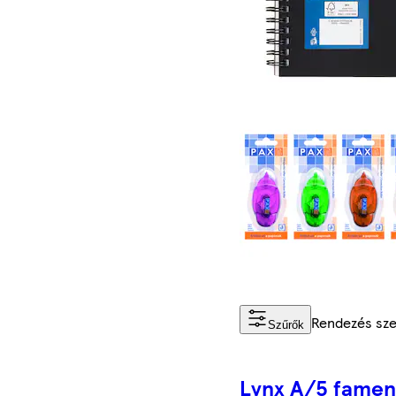
Rendezés sz
Szűrők
Lynx A/5 famen