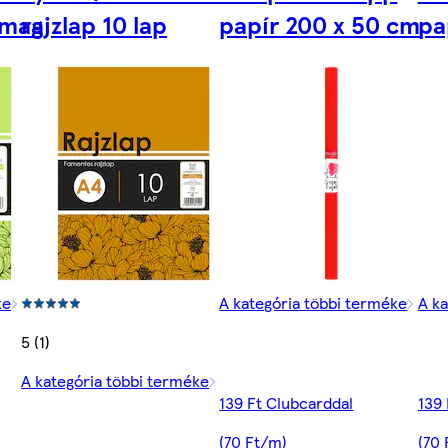
omag
rajzlap 10 lap
papír 200 x 50 cm
pa
ke
A kategória többi terméke
A ka
5 (1)
A kategória többi terméke
139 Ft Clubcarddal
139 
(70 Ft/m)
(70 