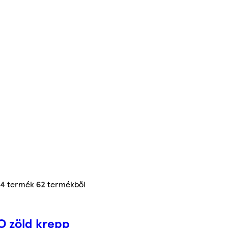
24
termék
62
termékből
O zöld krepp