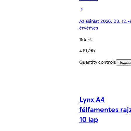
Az ajánlat 2026. 08. 12.-
érvényes
185 Ft
4 Ft/db
Quantity controls
Hozzá
Lynx A4
félfamentes raj
10 lap