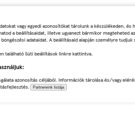
datokat vagy egyedi azonosítókat tárolunk a készülékeden, és
atod a beállításaidat, illetve ugyanezt bármikor megteheted a
 böngészési adataidat. A beállításaid alapján személyre tudjuk 
található Süti beállítások linkre kattintva.
sználjuk:
sgálata azonosítás céljából. Információk tárolása és/vagy elér
tásfejlesztés.
Partnereink listája