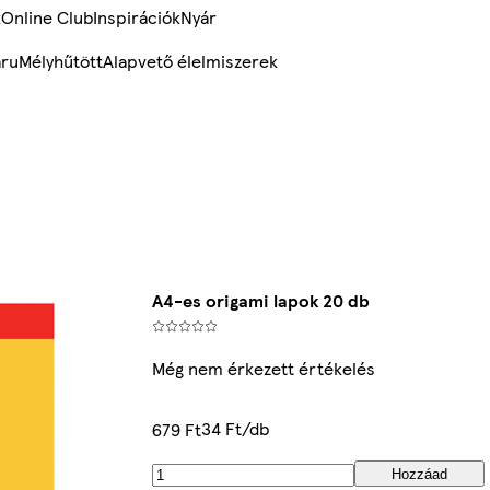
k
Online Club
Inspirációk
Nyár
ru
Mélyhűtött
Alapvető élelmiszerek
A4-es origami lapok 20 db
Még nem érkezett értékelés
34 Ft/db
679 Ft
Hozzáad