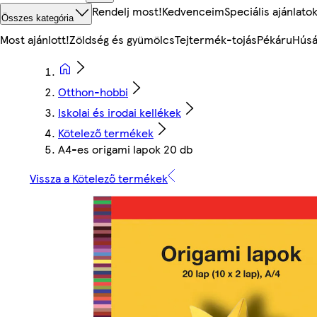
Rendelj most!
Kedvenceim
Speciális ajánlato
Összes kategória
Most ajánlott!
Zöldség és gyümölcs
Tejtermék-tojás
Pékáru
Húsá
Otthon-hobbi
Iskolai és irodai kellékek
Kötelező termékek
A4-es origami lapok 20 db
Vissza a Kötelező termékek