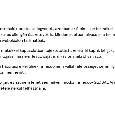
ormációk pontosak legyenek, azonban az élelmiszertermékek
tikai és allergén összetevők is. Minden esetben olvasd el a ter
a weboldalon találhatóak.
mékekkel kapcsolatban tájékoztatást szeretnél kapni, kérjük, 
ártójával, ha nem Tesco saját márkás termékről van szó.
frissítésre kerülnek, a Tesco nem vállal felelősséget semmily
on nem érinti.
szolgál, és azt nem lehet semmilyen módon, a Tesco-GLOBAL Ár
étele nélkül felhasználni.