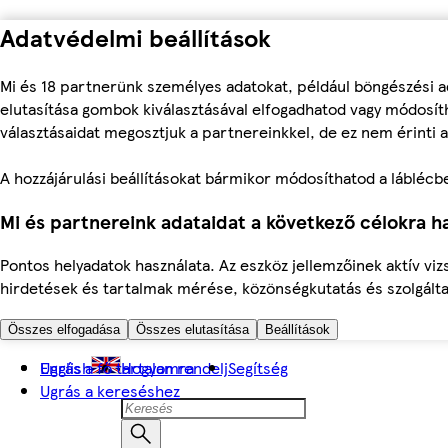
Adatvédelmi beállítások
Mi és 18 partnerünk személyes adatokat, például böngészési a
elutasítása gombok kiválasztásával elfogadhatod vagy módosíth
választásaidat megosztjuk a partnereinkkel, de ez nem érinti a
A hozzájárulási beállításokat bármikor módosíthatod a láblécben 
Mi és partnereink adataidat a következő célokra ha
Pontos helyadatok használata. Az eszköz jellemzőinek aktív viz
hirdetések és tartalmak mérése, közönségkutatás és szolgálta
Összes elfogadása
Összes elutasítása
Beállítások
Ugrás a fő tartalomra
English
Hogyan rendelj
Segítség
Ugrás a kereséshez