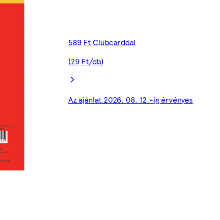
589 Ft Clubcarddal
(29 Ft/db)
Az ajánlat 2026. 08. 12.-ig érvényes