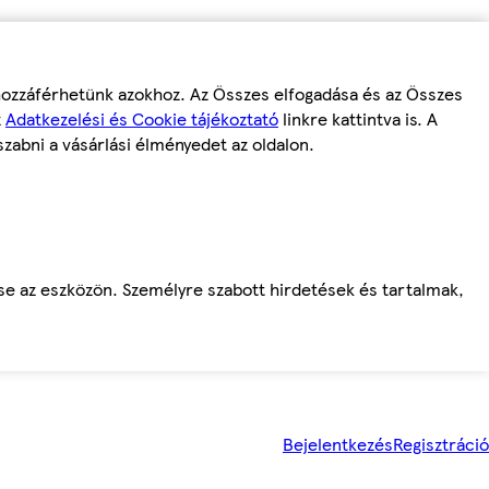
 hozzáférhetünk azokhoz. Az Összes elfogadása és az Összes
z
Adatkezelési és Cookie tájékoztató
linkre kattintva is. A
szabni a vásárlási élményedet az oldalon.
ése az eszközön. Személyre szabott hirdetések és tartalmak,
Bejelentkezés
Regisztráció