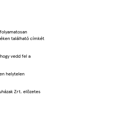
 folyamatosan
méken található címkét
hogy vedd fel a
en helytelen
uházak Zrt. előzetes