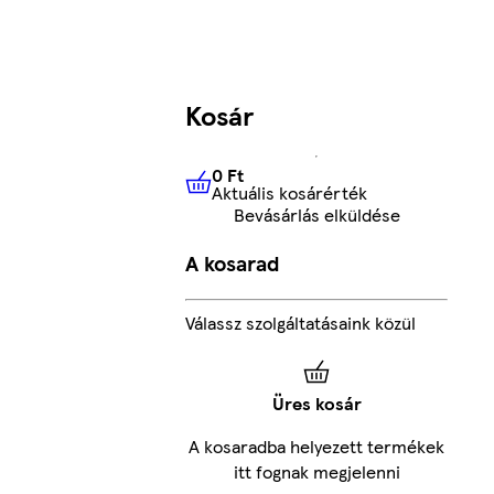
Kosár
0 Ft
Aktuális kosárérték
0 Ft
Aktuális kosárérték
Bevásárlás elküldése
A kosarad
Válassz szolgáltatásaink közül
Üres kosár
A kosaradba helyezett termékek
itt fognak megjelenni