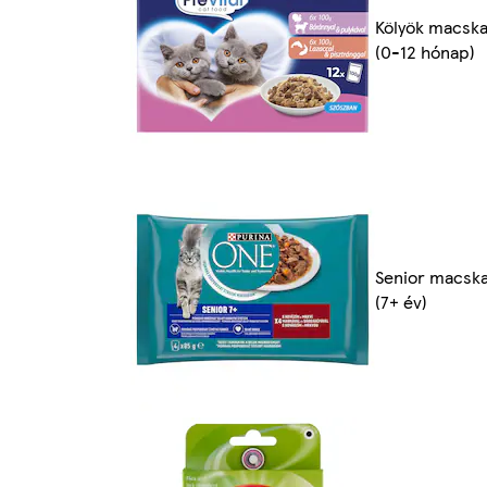
Kölyök macsk
(0-12 hónap)
Senior macsk
(7+ év)