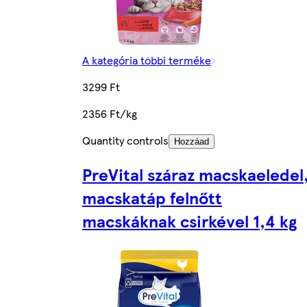
A kategória többi terméke
3299 Ft
2356 Ft/kg
Quantity controls
Hozzáad
PreVital száraz macskaeledel
macskatáp felnőtt
macskáknak csirkével 1,4 kg