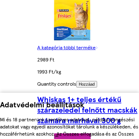
A kategória többi terméke
2989 Ft
1993 Ft/kg
Quantity controls
Hozzáad
Whiskas 1+ teljes értékű
Adatvédelmi beállítások
szárazeledel felnőtt macskák
számára marhával 300 g
Mi és 18 partnerünk személyes adatokat, például böngészési
adatokat vagy egyedi azonosítókat tárolunk a készülékeden, és
hozzáférhetünk azokhoz. Az Összes elfogadása és az Összes