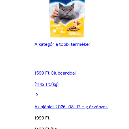
A kategória többi terméke
1599 Ft Clubcarddal
(1142 Ft/kg)
Az ajánlat 2026. 08. 12.-ig érvényes
1999 Ft
1428 Ft/kg