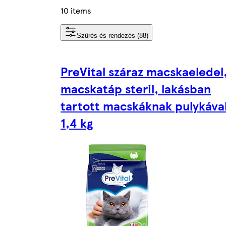
10 items
Szűrés és rendezés (88)
PreVital száraz macskaeledel
macskatáp steril, lakásban
tartott macskáknak pulykáva
1,4 kg