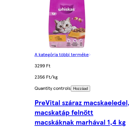
A kategória többi terméke
3299 Ft
2356 Ft/kg
Quantity controls
Hozzáad
PreVital száraz macskaeledel
macskatáp felnőtt
macskáknak marhával 1,4 kg