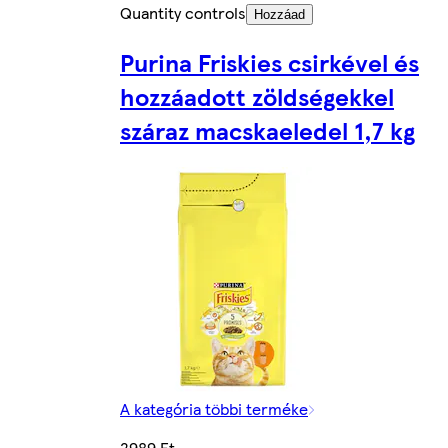
Quantity controls
Hozzáad
Purina Friskies csirkével és
hozzáadott zöldségekkel
száraz macskaeledel 1,7 kg
A kategória többi terméke
2989 Ft