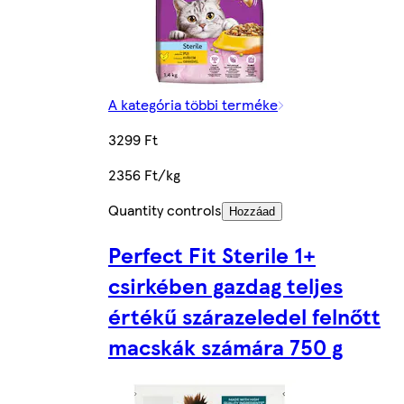
A kategória többi terméke
3299 Ft
2356 Ft/kg
Quantity controls
Hozzáad
Perfect Fit Sterile 1+
csirkében gazdag teljes
értékű szárazeledel felnőtt
macskák számára 750 g