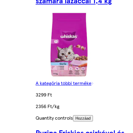
számára lazaccal 1,4 kg
A kategória többi terméke
3299 Ft
2356 Ft/kg
Quantity controls
Hozzáad
Purina Friskies csirkével és