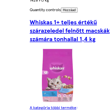
Quantity controls
Hozzáad
Whiskas 1+ teljes értékű
szárazeledel felnőtt macskák
számára tonhallal 1,4 kg
A kategória többi terméke