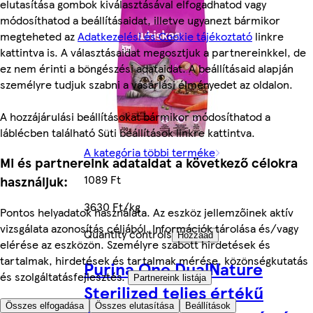
elutasítása gombok kiválasztásával elfogadhatod vagy
módosíthatod a beállításaidat, illetve ugyanezt bármikor
megteheted az
Adatkezelési és Cookie tájékoztató
linkre
kattintva is. A választásaidat megosztjuk a partnereinkkel, de
ez nem érinti a böngészési adataidat. A beállításaid alapján
személyre tudjuk szabni a vásárlási élményedet az oldalon.
A hozzájárulási beállításokat bármikor módosíthatod a
láblécben található Süti beállítások linkre kattintva.
A kategória többi terméke
Mi és partnereink adataidat a következő célokra
1089 Ft
használjuk:
3630 Ft/kg
Pontos helyadatok használata. Az eszköz jellemzőinek aktív
vizsgálata azonosítás céljából. Információk tárolása és/vagy
Quantity controls
Hozzáad
elérése az eszközön. Személyre szabott hirdetések és
tartalmak, hirdetések és tartalmak mérése, közönségkutatás
Purina One DualNature
és szolgáltatásfejlesztés.
Partnereink listája
Sterilized teljes értékű
Összes elfogadása
Összes elutasítása
Beállítások