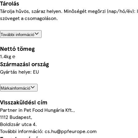
Tárolás
Tárolja hűvös, száraz helyen. Minőségét megőrzi (nap/hó/év): 
szöveget a csomagoláson.
További információ
Nettó tömeg
1.4kg ℮
Származási ország
Gyártás helye: EU
Márkainformáció
Visszaküldési cím
Partner in Pet Food Hungária Kft.,
1112 Budapest,
Boldizsár utca 4.
További információ: cs.hu@ppfeurope.com