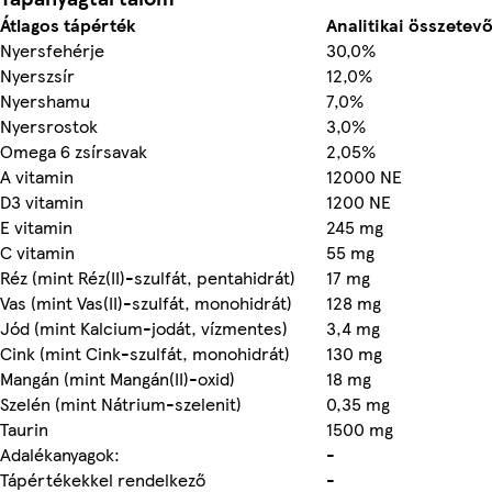
Átlagos tápérték
Analitikai összetevő
Nyersfehérje
30,0%
Nyerszsír
12,0%
Nyershamu
7,0%
Nyersrostok
3,0%
Omega 6 zsírsavak
2,05%
A vitamin
12000 NE
D3 vitamin
1200 NE
E vitamin
245 mg
C vitamin
55 mg
Réz (mint Réz(II)-szulfát, pentahidrát)
17 mg
Vas (mint Vas(II)-szulfát, monohidrát)
128 mg
Jód (mint Kalcium-jodát, vízmentes)
3,4 mg
Cink (mint Cink-szulfát, monohidrát)
130 mg
Mangán (mint Mangán(II)-oxid)
18 mg
Szelén (mint Nátrium-szelenit)
0,35 mg
Taurin
1500 mg
Adalékanyagok:
-
Tápértékekkel rendelkező
-