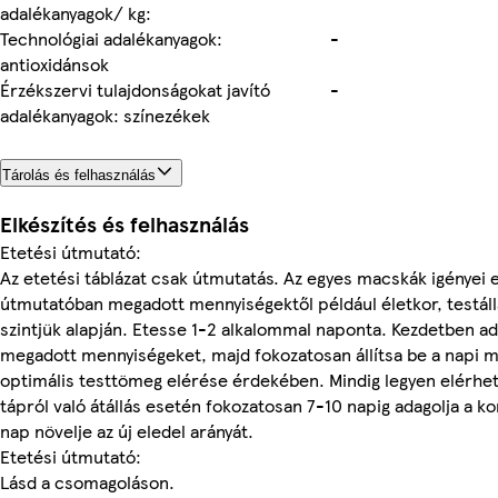
adalékanyagok/ kg:
Technológiai adalékanyagok:
-
antioxidánsok
Érzékszervi tulajdonságokat javító
-
adalékanyagok: színezékek
Tárolás és felhasználás
Elkészítés és felhasználás
Etetési útmutató:
Az etetési táblázat csak útmutatás. Az egyes macskák igényei 
útmutatóban megadott mennyiségektől például életkor, testálla
szintjük alapján. Etesse 1-2 alkalommal naponta. Kezdetben ad
megadott mennyiségeket, majd fokozatosan állítsa be a napi m
optimális testtömeg elérése érdekében. Mindig legyen elérhető
tápról való átállás esetén fokozatosan 7-10 napig adagolja a 
nap növelje az új eledel arányát.
Etetési útmutató:
Lásd a csomagoláson.