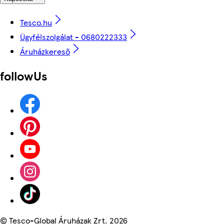
Tesco.hu
Ügyfélszolgálat - 0680222333
Áruházkereső
followUs
©
Tesco-Global Áruházak Zrt. 2026