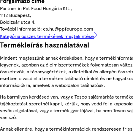
Forgalmazó címe
Partner in Pet Food Hungária Kft.,
1112 Budapest,
Boldizsár utca 4.
További információ: cs.hu@ppfeurope.com
Kategória összes termékének megtekintése
Termékleírás használatával
Mindent megteszünk annak érdekében, hogy a termékinformá
legyenek, azonban az élelmiszertermékek folyamatosan változn
összetevők, a tápanyagértékek, a dietetikai és allergén összet
esetben olvasd el a terméken található címkét és ne hagyatkoz
információkra, amelyek a weboldalon találhatóak.
Ha bármilyen kérdésed van, vagy a Tesco sajátmárkás termék
tájékoztatást szeretnél kapni, kérjük, hogy vedd fel a kapcsola
vevőszolgálatával, vagy a termék gyártójával, ha nem Tesco s
van szó.
Annak ellenére, hogy a termékinformációk rendszeresen frissí