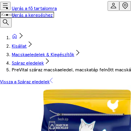
Ugrás a fő tartalomra
Ugrás a kereséshez
Kisállat
Macskaeledelek & Kiegészítők
Száraz eledelek
PreVital száraz macskaeledel, macskatáp felnőtt macskák
Vissza a Száraz eledelek