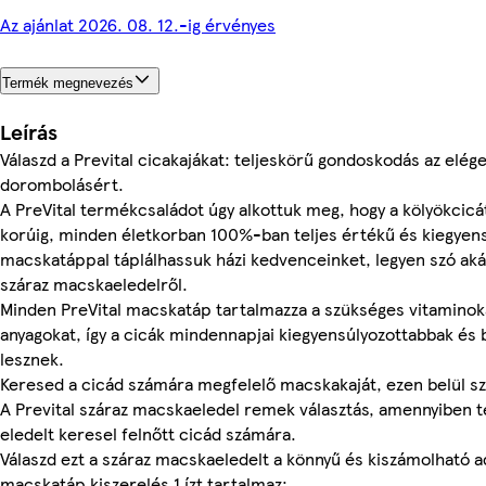
Az ajánlat 2026. 08. 12.-ig érvényes
Termék megnevezés
Leírás
Válaszd a Prevital cicakajákat: teljeskörű gondoskodás az elég
dorombolásért.
A PreVital termékcsaládot úgy alkottuk meg, hogy a kölyökcicá
korúig, minden életkorban 100%-ban teljes értékű és kiegyen
macskatáppal táplálhassuk házi kedvenceinket, legyen szó aká
száraz macskaeledelről.
Minden PreVital macskatáp tartalmazza a szükséges vitaminoka
anyagokat, így a cicák mindennapjai kiegyensúlyozottabbak és
lesznek.
Keresed a cicád számára megfelelő macskakaját, ezen belül s
A Prevital száraz macskaeledel remek választás, amennyiben t
eledelt keresel felnőtt cicád számára.
Válaszd ezt a száraz macskaeledelt a könnyű és kiszámolható a
macskatáp kiszerelés 1 ízt tartalmaz: