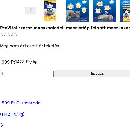
PreVital száraz macskaeledel, macskatáp felnőtt macskáknak
Még nem érkezett értékelés
1428 Ft/kg
1999 Ft
Hozzáad
1599 Ft Clubcarddal
(1142 Ft/kg)