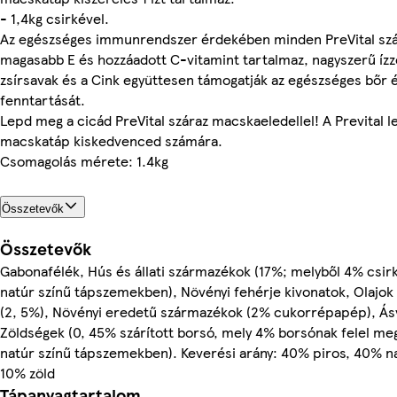
- 1,4kg csirkével.
Az egészséges immunrendszer érdekében minden PreVital sz
magasabb E és hozzáadott C-vitamint tartalmaz, nagyszerű íz
zsírsavak és a Cink együttesen támogatják az egészséges bőr 
fenntartását.
Lepd meg a cicád PreVital száraz macskaeledellel! A Prevital l
macskatáp kiskedvenced számára.
Csomagolás mérete: 1.4kg
Összetevők
Összetevők
Gabonafélék, Hús és állati származékok (17%; melyből 4% csirk
natúr színű tápszemekben), Növényi fehérje kivonatok, Olajok 
(2, 5%), Növényi eredetű származékok (2% cukorrépapép), Ásv
Zöldségek (0, 45% szárított borsó, mely 4% borsónak felel meg
natúr színű tápszemekben). Keverési arány: 40% piros, 40% n
10% zöld
Tápanyagtartalom