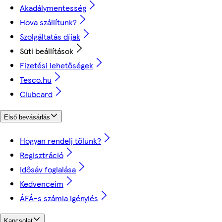
Akadálymentesség
Hova szállítunk?
Szolgáltatás díjak
Süti beállítások
Fizetési lehetőségek
Tesco.hu
Clubcard
Első bevásárlás
Hogyan rendelj tőlünk?
Regisztráció
Idősáv foglalása
Kedvenceim
ÁFÁ-s számla igénylés
Kapcsolat