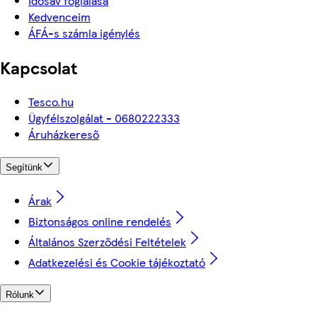
Idősáv foglalása
Kedvenceim
ÁFÁ-s számla igénylés
Kapcsolat
Tesco.hu
Ügyfélszolgálat - 0680222333
Áruházkereső
Segítünk
Árak
Biztonságos online rendelés
Általános Szerződési Feltételek
Adatkezelési és Cookie tájékoztató
Rólunk