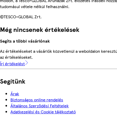
módon, a Tesco-GLOBAL Áruházak Zrt. előzetes írásbeli hozzáj
tudomásul vétele nélkül felhasználni.
©TESCO-GLOBAL Zrt.
Még nincsenek értékelések
Segíts a többi vásárlónak
Az értékeléseket a vásárlók közvetlenül a weboldalon keresztü
az értékeléseket.
Írj értékelést
Segítünk
Árak
Biztonságos online rendelés
Általános Szerződési Feltételek
Adatkezelési és Cookie tájékoztató