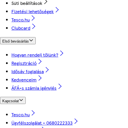
Süti beállítások
Fizetési lehetőségek
Tesco.hu
Clubcard
Első bevásárlás
Hogyan rendelj tőlünk?
Regisztráció
Idősáv foglalása
Kedvenceim
ÁFÁ-s számla igénylés
Kapcsolat
Tesco.hu
Ügyfélszolgálat - 0680222333