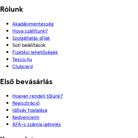
Rólunk
Akadálymentesség
Hova szállítunk?
Szolgáltatás díjak
Süti beállítások
Fizetési lehetőségek
Tesco.hu
Clubcard
Első bevásárlás
Hogyan rendelj tőlünk?
Regisztráció
Idősáv foglalása
Kedvenceim
ÁFÁ-s számla igénylés