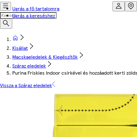
Ugrás a fő tartalomra
Ugrás a kereséshez
Kisállat
Macskaeledelek & Kiegészítők
Száraz eledelek
Purina Friskies Indoor csirkével és hozzáadott kerti zöl
Vissza a Száraz eledelek