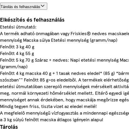
Tárolás és felhasználás
Elkészítés és felhasználás
Etetési útmutató:
A termék adható önmagában vagy Friskies® nedves macskaelede
mennyiség Macska súlya Etetési mennyiség (gramm/nap)
Felnőtt 3 kg 40 g
Felnőtt 4 kg 55 g
Felnőtt 5 kg 70 g Száraz + nedves: Napi etetési mennyiség Mac
(gramm/nap)
Felnőtt 4 kg macska 40 g + 1 tasak nedves eledel* (85 g) *bárm
szószban"" Felnőtt 85 g-os eledelből. A termékek elérhetőség
etetési útmutatóban szereplő mennyiségek mérsékelt aktivitá
meg, normál környezeti hőmérséklet mellett. Eltérő egyedi ig
mennyiséget annak érdekében, hogy macskája megőrizze egész
Mindig tegyen friss, tiszta vizet az eledel mellé!
A megfelelő mennyiségű vízfogyasztás a mindennapi egészséges
a 3 kg súlyú felnőtt macska átlagos igényein alapul
Tárolás