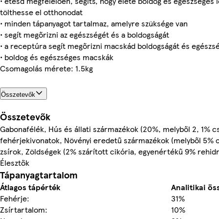
• etesd megfelelően, segíts, hogy élete boldog és egészséges
tölthesse el otthonodat
• minden tápanyagot tartalmaz, amelyre szüksége van
• segít megőrizni az egészségét és a boldogságát
• a receptúra segít megőrizni macskád boldogságát és egészs
• boldog és egészséges macskák
Csomagolás mérete: 1.5kg
Összetevők
Összetevők
Gabonafélék, Hús és állati származékok (20%, melyből 2, 1% cs
fehérjekivonatok, Növényi eredetű származékok (melyből 5% c
zsírok, Zöldségek (2% szárított cikória, egyenértékű 9% rehidra
Élesztők
Tápanyagtartalom
Átlagos tápérték
Analitikai ös
Fehérje:
31%
Zsírtartalom:
10%