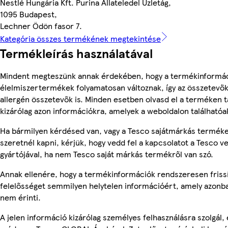
Nestlé Hungária Kft. Purina Állateledel Üzletág,
1095 Budapest,
Lechner Ödön fasor 7.
Kategória összes termékének megtekintése
Termékleírás használatával
Mindent megteszünk annak érdekében, hogy a termékinformác
élelmiszertermékek folyamatosan változnak, így az összetevők,
allergén összetevők is. Minden esetben olvasd el a terméken t
kizárólag azon információkra, amelyek a weboldalon találhatóa
Ha bármilyen kérdésed van, vagy a Tesco sajátmárkás terméke
szeretnél kapni, kérjük, hogy vedd fel a kapcsolatot a Tesco v
gyártójával, ha nem Tesco saját márkás termékről van szó.
Annak ellenére, hogy a termékinformációk rendszeresen frissí
felelősséget semmilyen helytelen információért, amely azonb
nem érinti.
A jelen információ kizárólag személyes felhasználásra szolgál