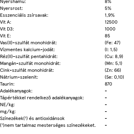
Nyershamu:
8%
Nyersrost:
5%
Esszenciális zsírsavak:
1,9%
Vit A:
12500
Vit D3:
1000
Vit E:
85
Vas(II)-szulfát monohidrát:
(Fe: 47)
Vízmentes kalcium-jodát:
(I: 1,5)
Réz(II)-szulfát pentahidrát:
(Cu: 8,9)
Mangán-szulfát monohidrát:
(Mn: 5,1)
Cink-szulfát monohidrát:
(Zn: 66)
Nátrium-szelenit:
(Se: 0,10)
Taurin:
870
Adalékanyagok:
-
Tápértékkel rendelkező adalékanyagok:
-
NE/kg:
-
mg/kg:
-
Színezékek(¹) és antioxidánsok
-
(¹)nem tartalmaz mesterséges színezékeket.
-