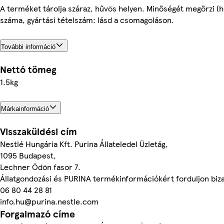
A terméket tárolja száraz, hűvös helyen. Minőségét megőrzi (h
száma, gyártási tételszám: lásd a csomagoláson.
További információ
Nettó tömeg
1.5kg
Márkainformáció
Visszaküldési cím
Nestlé Hungária Kft. Purina Állateledel Üzletág,
1095 Budapest,
Lechner Ödön fasor 7.
Állatgondozási és PURINA termékinformációkért forduljon bi
06 80 44 28 81
info.hu@purina.nestle.com
Forgalmazó címe