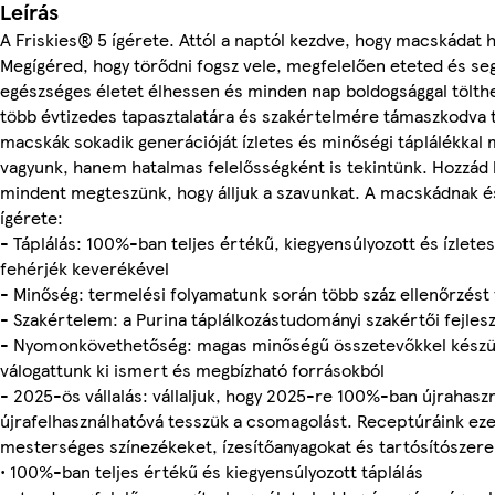
Leírás
A Friskies® 5 ígérete. Attól a naptól kezdve, hogy macskádat h
Megígéred, hogy törődni fogsz vele, megfelelően eteted és seg
egészséges életet élhessen és minden nap boldogsággal tölth
több évtizedes tapasztalatára és szakértelmére támaszkodva t
macskák sokadik generációját ízletes és minőségi táplálékka
vagyunk, hanem hatalmas felelősségként is tekintünk. Hozzád h
mindent megteszünk, hogy álljuk a szavunkat. A macskádnak és
ígérete:
- Táplálás: 100%-ban teljes értékű, kiegyensúlyozott és ízletes 
fehérjék keverékével
- Minőség: termelési folyamatunk során több száz ellenőrzés
- Szakértelem: a Purina táplálkozástudományi szakértői fejl
- Nyomonkövethetőség: magas minőségű összetevőkkel készü
válogattunk ki ismert és megbízható forrásokból
- 2025-ös vállalás: vállaljuk, hogy 2025-re 100%-ban újrahaszn
újrafelhasználhatóvá tesszük a csomagolást. Receptúráink ez
mesterséges színezékeket, ízesítőanyagokat és tartósítószere
• 100%-ban teljes értékű és kiegyensúlyozott táplálás