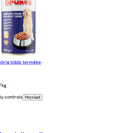
gória többi terméke
/kg
ty controls
Hozzáad