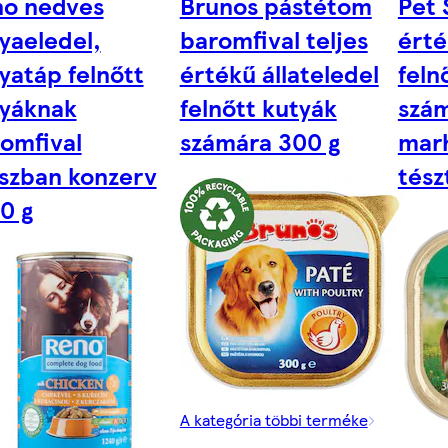
no nedves
Brunos pástétom
Pet 
yaeledel,
baromfival teljes
érté
yatáp felnőtt
értékű állateledel
feln
yáknak
felnőtt kutyák
szám
omfival
számára 300 g
marh
szban konzerv
tész
0 g
A kategória többi terméke