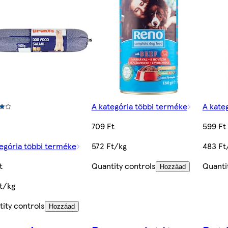
A kategória többi terméke
A kate
709 Ft
599 Ft
egória többi terméke
572 Ft/kg
483 Ft
t
Quantity controls
Quanti
Hozzáad
t/kg
ity controls
Hozzáad