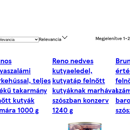
Megjelenítve
1-
Relevancia
unos
Reno nedves
Brun
yaszalámi
kutyaeledel,
érté
rkehússal, teljes
kutyatáp felnőtt
feln
ékű takarmány
kutyáknak marhával
szám
nőtt kutyák
szószban konzerv
baro
mára 1000 g
1240 g
szós