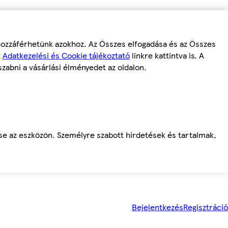
 hozzáférhetünk azokhoz. Az Összes elfogadása és az Összes
z
Adatkezelési és Cookie tájékoztató
linkre kattintva is. A
szabni a vásárlási élményedet az oldalon.
ése az eszközön. Személyre szabott hirdetések és tartalmak,
Bejelentkezés
Regisztráció