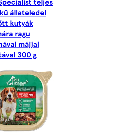
Specialist teljes
kű állateledel
őtt kutyák
ára ragu
ával májjal
tával 300 g