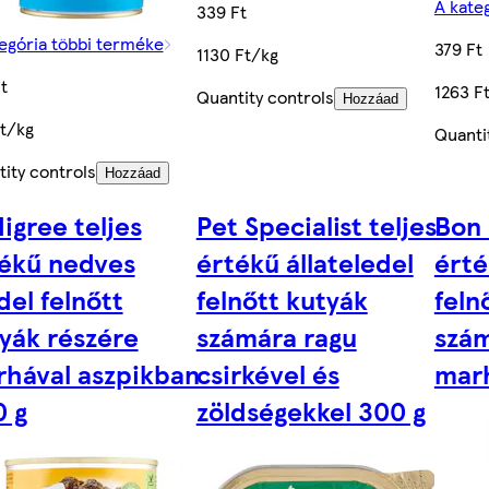
A kate
339 Ft
egória többi terméke
379 Ft
1130 Ft/kg
t
1263 F
Quantity controls
Hozzáad
t/kg
Quanti
ity controls
Hozzáad
igree teljes
Pet Specialist teljes
Bon 
ékű nedves
értékű állateledel
érté
del felnőtt
felnőtt kutyák
feln
yák részére
számára ragu
szá
hával aszpikban
csirkével és
marh
 g
zöldségekkel 300 g