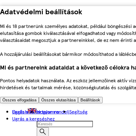
Adatvédelmi beállítások
Mi és 18 partnerünk személyes adatokat, például böngészési a
elutasítása gombok kiválasztásával elfogadhatod vagy módosíth
választásaidat megosztjuk a partnereinkkel, de ez nem érinti a
A hozzájárulási beállításokat bármikor módosíthatod a láblécben 
Mi és partnereink adataidat a következő célokra ha
Pontos helyadatok használata. Az eszköz jellemzőinek aktív viz
hirdetések és tartalmak mérése, közönségkutatás és szolgálta
Összes elfogadása
Összes elutasítása
Beállítások
Ugrás a fő tartalomra
English
Hogyan rendelj
Segítség
Ugrás a kereséshez