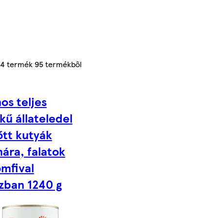
24
termék
95
termékből
os teljes
kű állateledel
őtt kutyák
ára, falatok
mfival
zban 1240 g