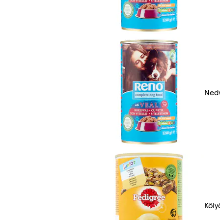
Ned
Köly