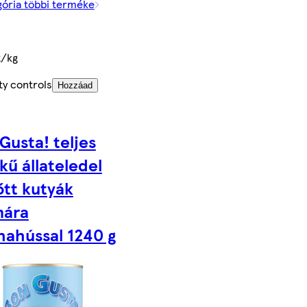
gória többi terméke
t/kg
ty controls
Hozzáad
Gusta! teljes
kű állateledel
őtt kutyák
mára
ahússal 1240 g