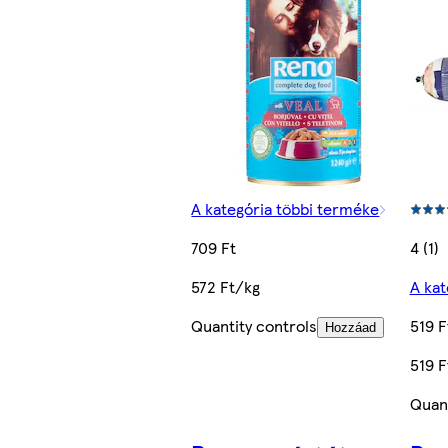
A kategória többi terméke
709 Ft
4 (1)
572 Ft/kg
A kat
Quantity controls
519 F
Hozzáad
519 F
Quant