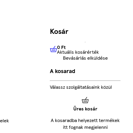
Kosár
0 Ft
Aktuális kosárérték
0 Ft
Aktuális kosárérték
Bevásárlás elküldése
A kosarad
Válassz szolgáltatásaink közül
Üres kosár
A kosaradba helyezett termékek
delek
itt fognak megjelenni