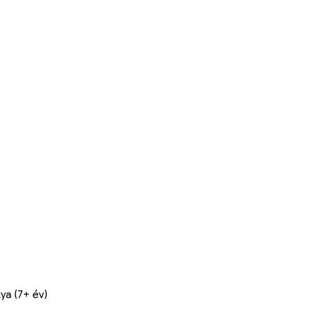
ya (7+ év)