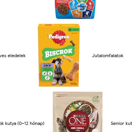
ves eledelek
Jutalomfalatok
ök kutya (0-12 hónap)
Senior kut