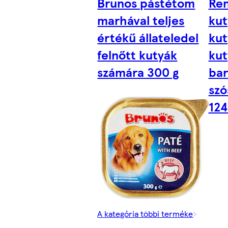
Brunos pástétom
Re
marhával teljes
kut
értékű állateledel
kut
felnőtt kutyák
kut
számára 300 g
bar
szó
124
A kategória többi terméke