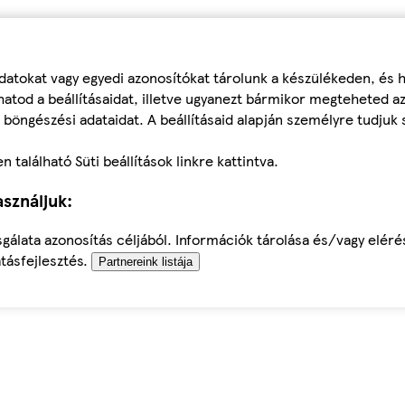
datokat vagy egyedi azonosítókat tárolunk a készülékeden, és
atod a beállításaidat, illetve ugyanezt bármikor megteheted a
 böngészési adataidat. A beállításaid alapján személyre tudjuk 
található Süti beállítások linkre kattintva.
sználjuk:
sgálata azonosítás céljából. Információk tárolása és/vagy elér
tásfejlesztés.
Partnereink listája