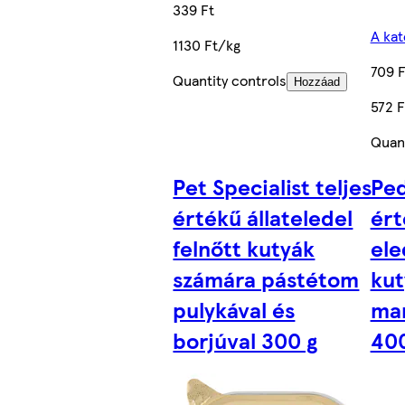
339 Ft
A kat
1130 Ft/kg
709 F
Quantity controls
Hozzáad
572 F
Quant
Pet Specialist teljes
Ped
értékű állateledel
ért
felnőtt kutyák
ele
számára pástétom
kut
pulykával és
mar
borjúval 300 g
400