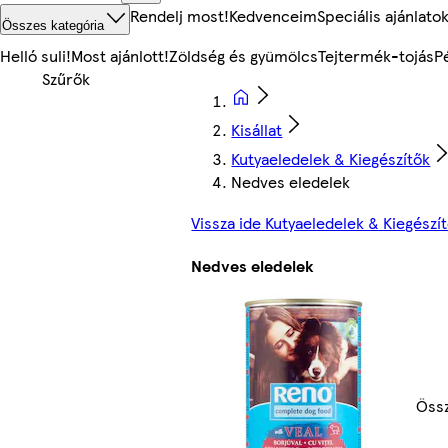
Rendelj most!
Kedvenceim
Speciális ajánlato
Összes kategória
Helló suli!
Most ajánlott!
Zöldség és gyümölcs
Tejtermék-tojás
P
Kisállat
Kutyaeledelek & Kiegészítők
Nedves eledelek
Vissza ide Kutyaeledelek & Kiegészí
Nedves eledelek
Öss