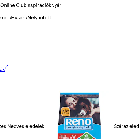
k
Online Club
Inspirációk
Nyár
ékáru
Húsáru
Mélyhűtött
tők
zes Nedves eledelek
Száraz ele