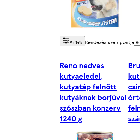
Rendezés szempontja
Szűrők
Reno nedves
Br
kutyaeledel,
kut
kutyatáp felnőtt
csi
kutyáknak borjúval
ért
szószban konzerv
fel
1240 g
szá