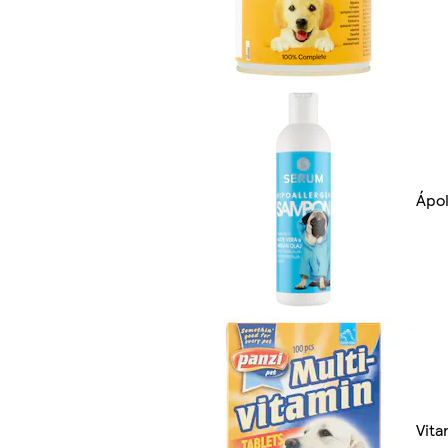
Ápo
Vita