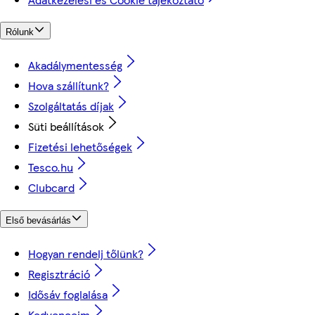
Rólunk
Akadálymentesség
Hova szállítunk?
Szolgáltatás díjak
Süti beállítások
Fizetési lehetőségek
Tesco.hu
Clubcard
Első bevásárlás
Hogyan rendelj tőlünk?
Regisztráció
Idősáv foglalása
Kedvenceim