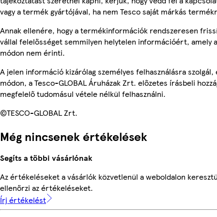
tájékoztatást szeretnél kapni, kérjük, hogy vedd fel a kapcsola
vagy a termék gyártójával, ha nem Tesco saját márkás termékr
Annak ellenére, hogy a termékinformációk rendszeresen friss
vállal felelősséget semmilyen helytelen információért, amely
módon nem érinti.
A jelen információ kizárólag személyes felhasználásra szolgál
módon, a Tesco-GLOBAL Áruházak Zrt. előzetes írásbeli hozzáj
megfelelő tudomásul vétele nélkül felhasználni.
©TESCO-GLOBAL Zrt.
Még nincsenek értékelések
Segíts a többi vásárlónak
Az értékeléseket a vásárlók közvetlenül a weboldalon keresztü
ellenőrzi az értékeléseket.
Írj értékelést