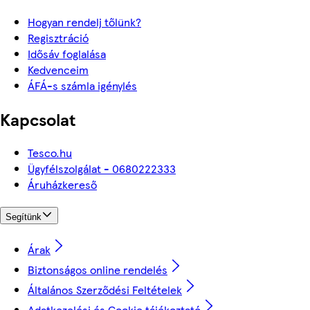
Hogyan rendelj tőlünk?
Regisztráció
Idősáv foglalása
Kedvenceim
ÁFÁ-s számla igénylés
Kapcsolat
Tesco.hu
Ügyfélszolgálat - 0680222333
Áruházkereső
Segítünk
Árak
Biztonságos online rendelés
Általános Szerződési Feltételek
Adatkezelési és Cookie tájékoztató