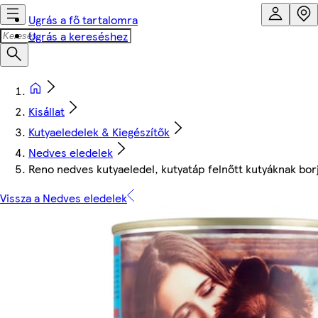
Ugrás a fő tartalomra
Ugrás a kereséshez
Kisállat
Kutyaeledelek & Kiegészítők
Nedves eledelek
Reno nedves kutyaeledel, kutyatáp felnőtt kutyáknak bor
Vissza a Nedves eledelek