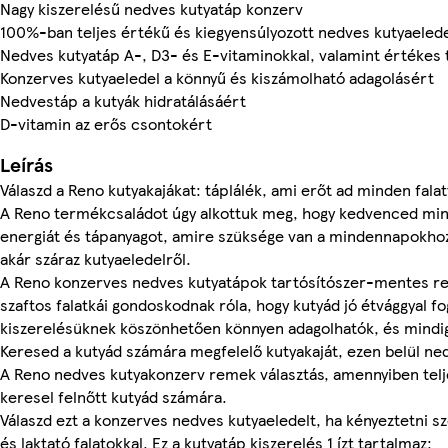
Nagy kiszerelésű nedves kutyatáp konzerv
100%-ban teljes értékű és kiegyensúlyozott nedves kutyaelede
Nedves kutyatáp A-, D3- és E-vitaminokkal, valamint értékes 
Konzerves kutyaeledel a könnyű és kiszámolható adagolásért
Nedvestáp a kutyák hidratálásáért
D-vitamin az erős csontokért
Leírás
Válaszd a Reno kutyakajákat: táplálék, ami erőt ad minden falat
A Reno termékcsaládot úgy alkottuk meg, hogy kedvenced mind
energiát és tápanyagot, amire szüksége van a mindennapokhoz
akár száraz kutyaeledelről.
A Reno konzerves nedves kutyatápok tartósítószer-mentes re
szaftos falatkái gondoskodnak róla, hogy kutyád jó étvággyal fo
kiszerelésüknek köszönhetően könnyen adagolhatók, és mindig 
Keresed a kutyád számára megfelelő kutyakaját, ezen belül n
A Reno nedves kutyakonzerv remek választás, amennyiben telj
keresel felnőtt kutyád számára.
Válaszd ezt a konzerves nedves kutyaeledelt, ha kényeztetni 
és laktató falatokkal. Ez a kutyatáp kiszerelés 1 ízt tartalmaz: