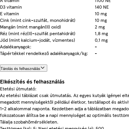
A vitamin
1100 NE
D3 vitamin
140 NE
E vitamin
10 mg
Cink (mint cink-szulfát, monohidrát)
10 mg
Mangán (mint mangán(II) oxid)
2 mg
Réz (mint réz(II)-szulfát pentahidrát)
1,8 mg
Jód (mint kalcium-jodát, vízmentes)
0,1 mg
Adalékanyagok:
-
Tápértékkel rendelkező adalékanyagok/kg:
-
Tárolás és felhasználás
Elkészítés és felhasználás
Etetési útmutató:
Az etetési táblázat csak útmutatás. Az egyes kutyák igényei e
megadott mennyiségektől például életkor, testállapot és aktivit
1-2 alkalommal naponta. Kezdetben adja a táblázatban megado
fokozatosan állítsa be a napi mennyiséget az optimális testt
Tálalja szobahőmérsékleten.
Testtömeg (kg): 5; Napi etetési mennyiség (g): 500