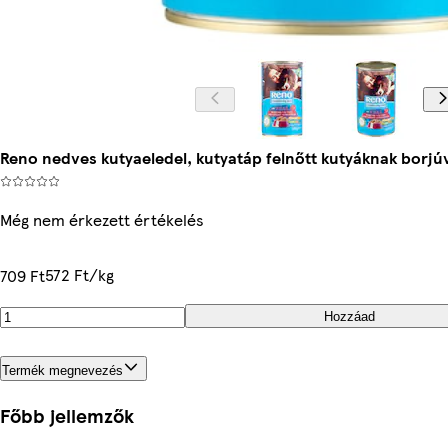
Reno nedves kutyaeledel, kutyatáp felnőtt kutyáknak borjú
Még nem érkezett értékelés
572 Ft/kg
709 Ft
Hozzáad
Termék megnevezés
Főbb jellemzők