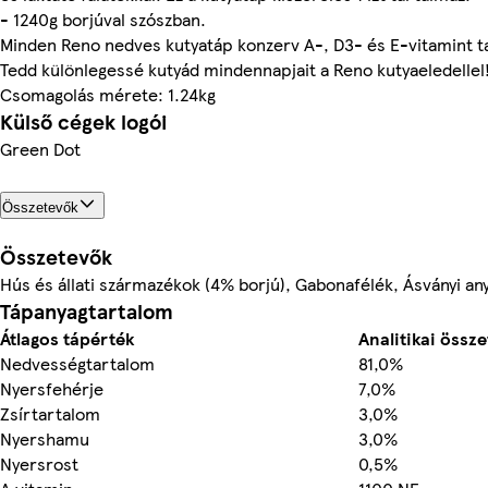
- 1240g borjúval szószban.
Minden Reno nedves kutyatáp konzerv A-, D3- és E-vitamint ta
Tedd különlegessé kutyád mindennapjait a Reno kutyaeledellel
Csomagolás mérete: 1.24kg
Külső cégek logói
Green Dot
Összetevők
Összetevők
Hús és állati származékok (4% borjú), Gabonafélék, Ásványi an
Tápanyagtartalom
Átlagos tápérték
Analitikai össz
Nedvességtartalom
81,0%
Nyersfehérje
7,0%
Zsírtartalom
3,0%
Nyershamu
3,0%
Nyersrost
0,5%