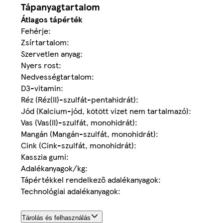
Tápanyagtartalom
Átlagos tápérték
Fehérje:
Zsírtartalom:
Szervetlen anyag:
Nyers rost:
Nedvességtartalom:
D3-vitamin:
Réz (Réz(II)-szulfát-pentahidrát):
Jód (Kalcium-jód, kötött vizet nem tartalmazó):
Vas (Vas(II)-szulfát, monohidrát):
Mangán (Mangán-szulfát, monohidrát):
Cink (Cink-szulfát, monohidrát):
Kasszia gumi:
Adalékanyagok/kg:
Tápértékkel rendelkező adalékanyagok:
Technológiai adalékanyagok:
Tárolás és felhasználás