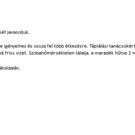
ét javasoljuk.
e igényeihez és ossza fel több étkezésre. Táplálási tanácsokér
zá friss vizet. Szobahőmérsékleten tálalja, a maradék hűtve 2 n
átoldalán.