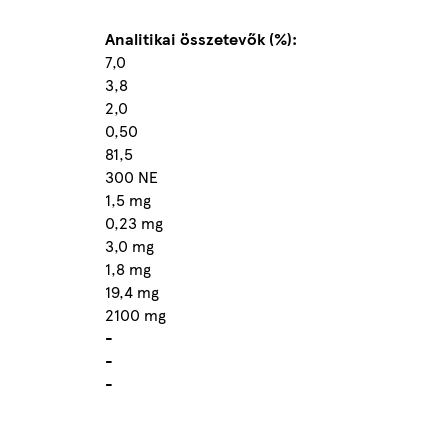
Analitikai összetevők (%):
7,0
3,8
2,0
0,50
81,5
300 NE
1,5 mg
0,23 mg
3,0 mg
1,8 mg
19,4 mg
2100 mg
-
-
-