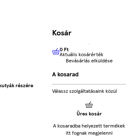
Kosár
0 Ft
Aktuális kosárérték
0 Ft
Aktuális kosárérték
Bevásárlás elküldése
A kosarad
 kutyák részére
Válassz szolgáltatásaink közül
Üres kosár
A kosaradba helyezett termékek
itt fognak megjelenni