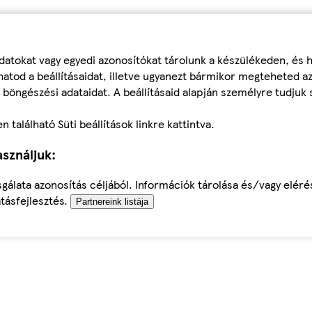
datokat vagy egyedi azonosítókat tárolunk a készülékeden, és
atod a beállításaidat, illetve ugyanezt bármikor megteheted a
 böngészési adataidat. A beállításaid alapján személyre tudjuk 
található Süti beállítások linkre kattintva.
sználjuk:
sgálata azonosítás céljából. Információk tárolása és/vagy elér
tásfejlesztés.
Partnereink listája