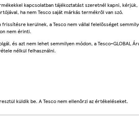
mékekkel kapcsolatban tájékoztatást szeretnél kapni, kérjük, 
ártójával, ha nem Tesco saját márkás termékről van szó.
frissítésre kerülnek, a Tesco nem vállal felelősséget semmily
on nem érinti.
szolgál, és azt nem lehet semmilyen módon, a Tesco-GLOBAL Ár
étele nélkül felhasználni.
esztül küldik be. A Tesco nem ellenőrzi az értékeléseket.