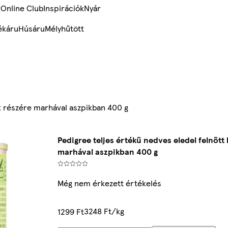
k
Online Club
Inspirációk
Nyár
ékáru
Húsáru
Mélyhűtött
ák részére marhával aszpikban 400 g
Pedigree teljes értékű nedves eledel felnőtt
marhával aszpikban 400 g
Még nem érkezett értékelés
3248 Ft/kg
1299 Ft