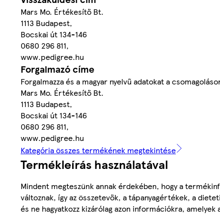
Mars Mo. Értékesítő Bt.
1113 Budapest,
Bocskai út 134-146
0680 296 811,
www.pedigree.hu
Forgalmazó címe
Forgalmazza és a magyar nyelvű adatokat a csomagoláson
Mars Mo. Értékesítő Bt.
1113 Budapest,
Bocskai út 134-146
0680 296 811,
www.pedigree.hu
Kategória összes termékének megtekintése
Termékleírás használatával
Mindent megteszünk annak érdekében, hogy a termékinf
változnak, így az összetevők, a tápanyagértékek, a diete
és ne hagyatkozz kizárólag azon információkra, amelyek 