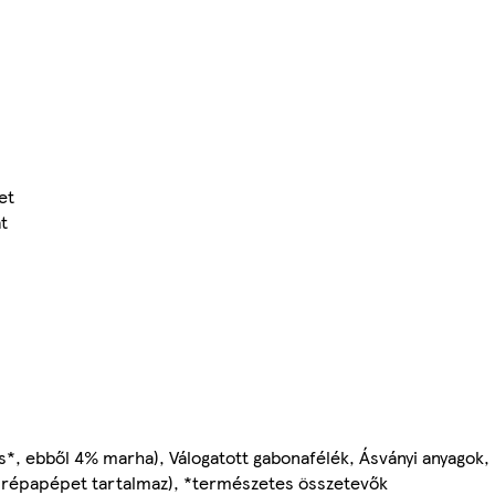
et
t
*, ebből 4% marha), Válogatott gabonafélék, Ásványi anyagok,
t répapépet tartalmaz), *természetes összetevők