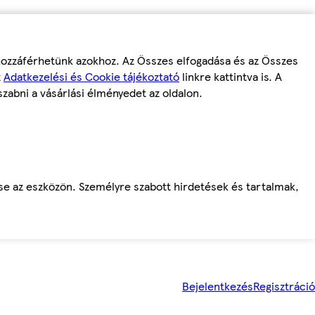
 hozzáférhetünk azokhoz. Az Összes elfogadása és az Összes
z
Adatkezelési és Cookie tájékoztató
linkre kattintva is. A
szabni a vásárlási élményedet az oldalon.
ése az eszközön. Személyre szabott hirdetések és tartalmak,
Bejelentkezés
Regisztráció