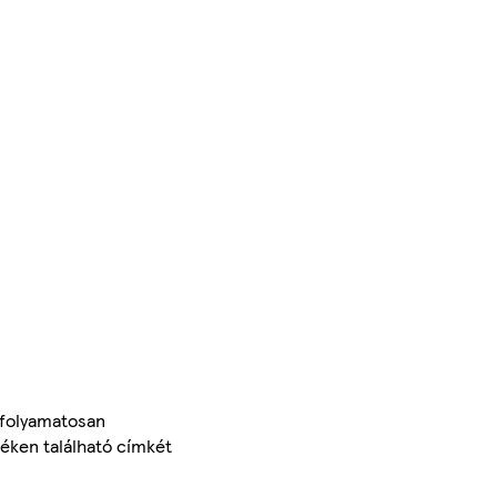
 folyamatosan
méken található címkét