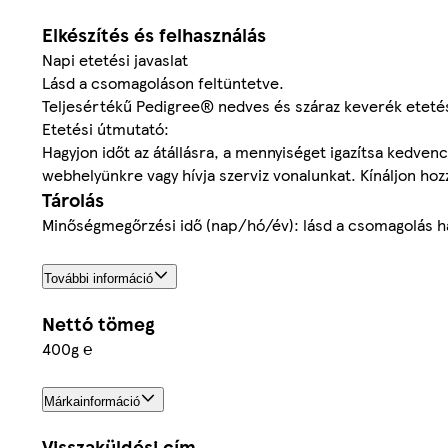
Elkészítés és felhasználás
Napi etetési javaslat
Lásd a csomagoláson feltüntetve.
Teljesértékű Pedigree® nedves és száraz keverék etetés
Etetési útmutató:
Hagyjon időt az átállásra, a mennyiséget igazítsa kedvenc
webhelyünkre vagy hívja szerviz vonalunkat. Kínáljon hoz
Tárolás
Minőségmegőrzési idő (nap/hó/év): lásd a csomagolás h
További információ
Nettó tömeg
400g ℮
Márkainformáció
Visszaküldési cím