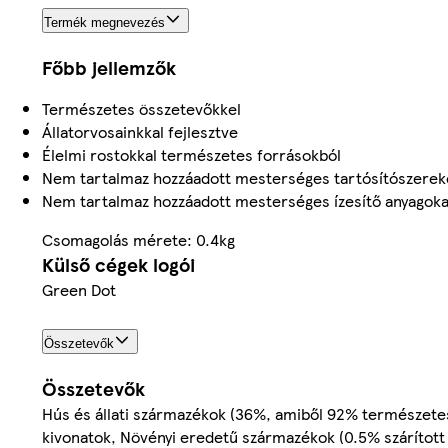
Termék megnevezés
Főbb jellemzők
Természetes összetevőkkel
Állatorvosainkkal fejlesztve
Élelmi rostokkal természetes forrásokból
Nem tartalmaz hozzáadott mesterséges tartósítószerek
Nem tartalmaz hozzáadott mesterséges ízesítő anyagoka
Csomagolás mérete: 0.4kg
Külső cégek logói
Green Dot
Összetevők
Összetevők
Hús és állati származékok (36%, amiből 92% természetes
kivonatok, Növényi eredetű származékok (0.5% szárítot