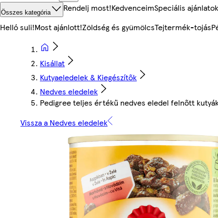
Rendelj most!
Kedvenceim
Speciális ajánlato
Összes kategória
Helló suli!
Most ajánlott!
Zöldség és gyümölcs
Tejtermék-tojás
P
Kisállat
Kutyaeledelek & Kiegészítők
Nedves eledelek
Pedigree teljes értékű nedves eledel felnőtt kuty
Vissza a Nedves eledelek