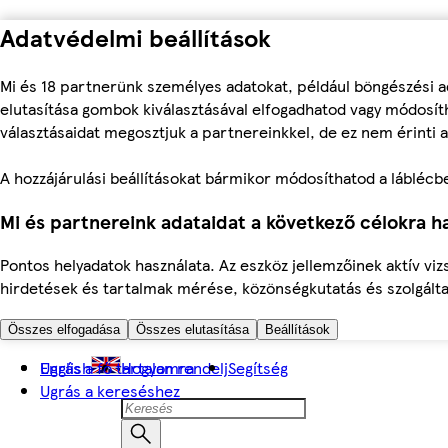
Adatvédelmi beállítások
Mi és 18 partnerünk személyes adatokat, például böngészési a
elutasítása gombok kiválasztásával elfogadhatod vagy módosíth
választásaidat megosztjuk a partnereinkkel, de ez nem érinti a
A hozzájárulási beállításokat bármikor módosíthatod a láblécben 
Mi és partnereink adataidat a következő célokra ha
Pontos helyadatok használata. Az eszköz jellemzőinek aktív viz
hirdetések és tartalmak mérése, közönségkutatás és szolgálta
Összes elfogadása
Összes elutasítása
Beállítások
Ugrás a fő tartalomra
English
Hogyan rendelj
Segítség
Ugrás a kereséshez