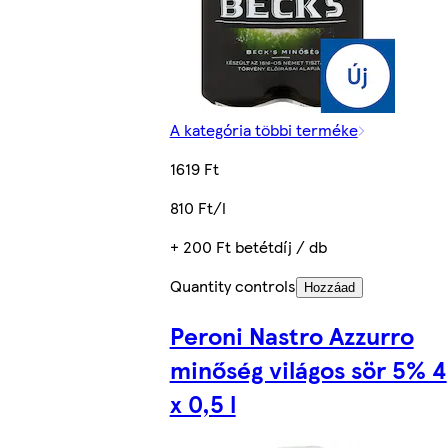
A kategória többi terméke
1619 Ft
810 Ft/l
+ 200 Ft betétdíj / db
Quantity controls
Hozzáad
Peroni Nastro Azzurro
minőség világos sör 5% 4
x 0,5 l