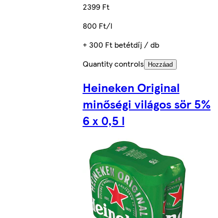
2399 Ft
800 Ft/l
+ 300 Ft betétdíj / db
Quantity controls
Hozzáad
Heineken Original
minőségi világos sör 5%
6 x 0,5 l