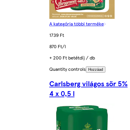
A kategória többi terméke
1739 Ft
870 Ft/l
+ 200 Ft betétdíj / db
Quantity controls
Hozzáad
Carlsberg világos sör 5%
4 x 0,5 l