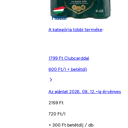
A kategória többi terméke
1799 Ft Clubcarddal
600 Ft/l + betétdíj
Az ajánlat 2026. 08. 12.-ig érvényes
2159 Ft
720 Ft/l
+ 300 Ft betétdíj / db