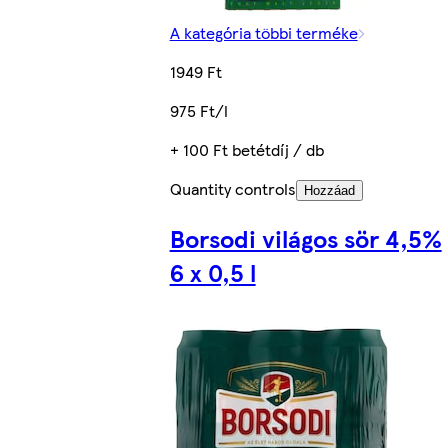
A kategória többi terméke
1949 Ft
975 Ft/l
+ 100 Ft betétdíj / db
Quantity controls
Hozzáad
Borsodi világos sör 4,5%
6 x 0,5 l