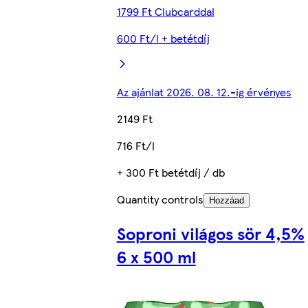
1799 Ft Clubcarddal
600 Ft/l + betétdíj
Az ajánlat 2026. 08. 12.-ig érvényes
2149 Ft
716 Ft/l
+ 300 Ft betétdíj / db
Quantity controls
Hozzáad
Soproni világos sör 4,5%
6 x 500 ml