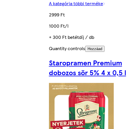
A kategória többi terméke
2999 Ft
1000 Ft/l
+ 300 Ft betétdíj / db
Quantity controls
Hozzáad
Staropramen Premium
dobozos sör 5% 4 x 0,5 l