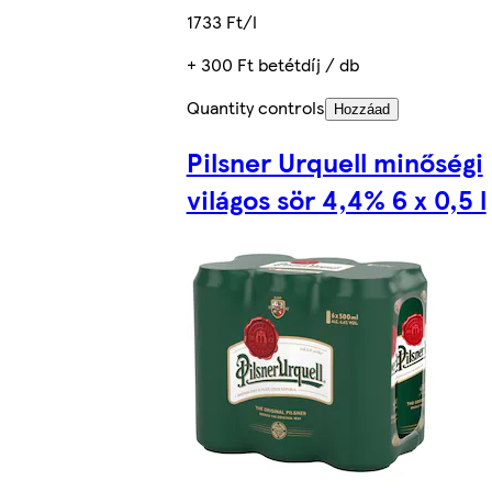
1733 Ft/l
+ 300 Ft betétdíj / db
Quantity controls
Hozzáad
Pilsner Urquell minőségi
világos sör 4,4% 6 x 0,5 l