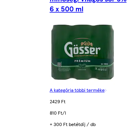
6 x 500 ml
A kategória többi terméke
2429 Ft
810 Ft/l
+ 300 Ft betétdíj / db