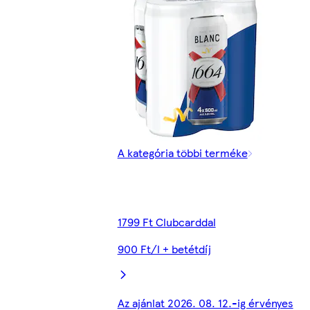
A kategória többi terméke
1799 Ft Clubcarddal
900 Ft/l + betétdíj
Az ajánlat 2026. 08. 12.-ig érvényes