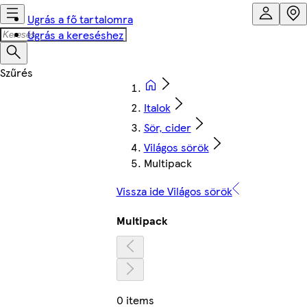
Ugrás a fő tartalomra
Ugrás a kereséshez
Italok
Sör, cider
Világos sörök
Multipack
Vissza ide Világos sörök
Multipack
0 items