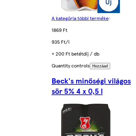
A kategória többi terméke
1869 Ft
935 Ft/l
+ 200 Ft betétdíj / db
Quantity controls
Hozzáad
Beck's minőségi világos
sör 5% 4 x 0,5 l