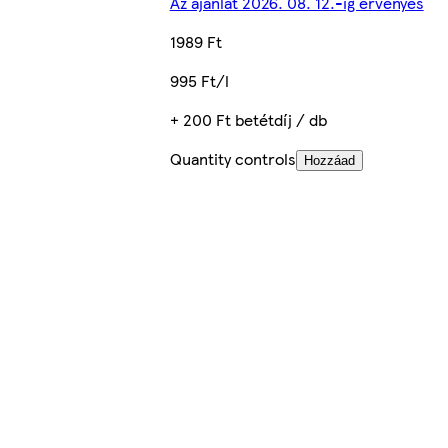
Az ajánlat 2026. 08. 12.-ig érvényes
1989 Ft
995 Ft/l
+ 200 Ft betétdíj / db
Quantity controls
Hozzáad