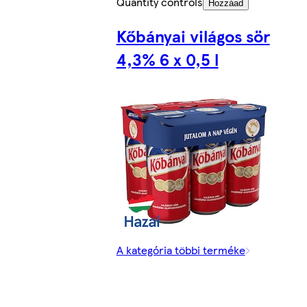
Quantity controls
Hozzáad
Kőbányai világos sör
4,3% 6 x 0,5 l
A kategória többi terméke