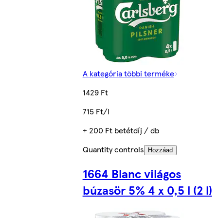
A kategória többi terméke
1429 Ft
715 Ft/l
+ 200 Ft betétdíj / db
Quantity controls
Hozzáad
1664 Blanc világos
búzasör 5% 4 x 0,5 l (2 l)