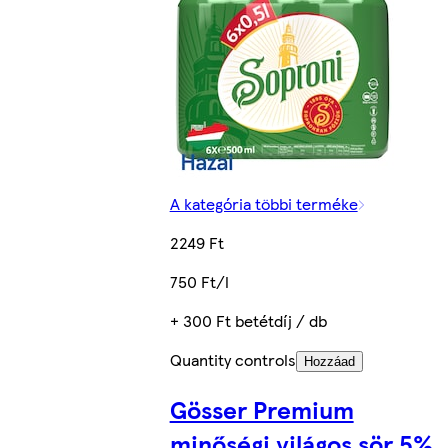
A kategória többi terméke
2249 Ft
750 Ft/l
+ 300 Ft betétdíj / db
Quantity controls
Hozzáad
Gösser Premium
minőségi világos sör 5%