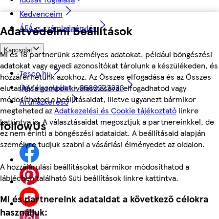
Kedvenceim
ÁFÁ-s számla igénylés
Adatvédelmi beállítások
Kapcsolat
Mi és 18 partnerünk személyes adatokat, például böngészési
adatokat vagy egyedi azonosítókat tárolunk a készülékeden, és
Tesco.hu
hozzáférhetünk azokhoz. Az Összes elfogadása és az Összes
Ügyfélszolgálat - 0680222333
elutasítása gombok kiválasztásával elfogadhatod vagy
módosíthatod a beállításaidat, illetve ugyanezt bármikor
Áruházkereső
megteheted az
Adatkezelési és Cookie tájékoztató
linkre
kattintva is. A választásaidat megosztjuk a partnereinkkel, de
followUs
ez nem érinti a böngészési adataidat. A beállításaid alapján
személyre tudjuk szabni a vásárlási élményedet az oldalon.
A hozzájárulási beállításokat bármikor módosíthatod a
láblécben található Süti beállítások linkre kattintva.
Mi és partnereink adataidat a következő célokra
használjuk: