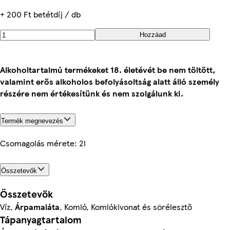
+ 200 Ft betétdíj / db
Hozzáad
Alkoholtartalmú termékeket 18. életévét be nem töltött,
valamint erős alkoholos befolyásoltság alatt álló személy
részére nem értékesítünk és nem szolgálunk ki.
Termék megnevezés
Csomagolás mérete: 2l
Összetevők
Összetevők
Víz,
Árpamaláta
, Komló, Komlókivonat és sörélesztő
Tápanyagtartalom