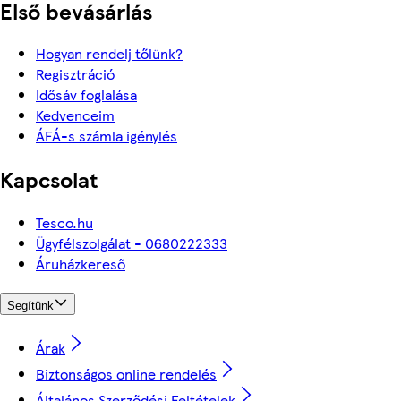
Első bevásárlás
Hogyan rendelj tőlünk?
Regisztráció
Idősáv foglalása
Kedvenceim
ÁFÁ-s számla igénylés
Kapcsolat
Tesco.hu
Ügyfélszolgálat - 0680222333
Áruházkereső
Segítünk
Árak
Biztonságos online rendelés
Általános Szerződési Feltételek