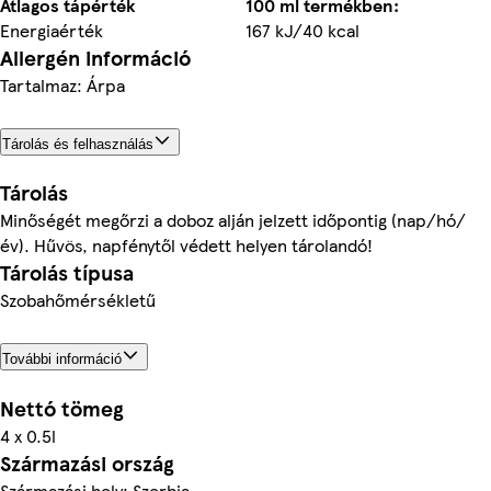
Átlagos tápérték
100 ml termékben:
Energiaérték
167 kJ/40 kcal
Allergén információ
Tartalmaz: Árpa
Tárolás és felhasználás
Tárolás
Minőségét megőrzi a doboz alján jelzett időpontig (nap/hó/
év). Hűvös, napfénytől védett helyen tárolandó!
Tárolás típusa
Szobahőmérsékletű
További információ
Nettó tömeg
4 x 0.5l
Származási ország
Származási hely: Szerbia