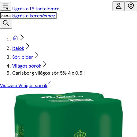
Ugrás a fő tartalomra
Ugrás a kereséshez
Italok
Sör, cider
Világos sörök
Carlsberg világos sör 5% 4 x 0,5 l
Vissza a Világos sörök