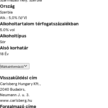
Ország
Szerbia
Alk.: 5,0% (V/V)
Alkoholtartalom térfogatszázalékban
5.0% vol
Alkoholtípus
Sör
Alsó korhatár
18 Év
Márkainformáció
Visszaküldési cím
Carlsberg Hungary Kft.,
2040 Budaörs,
Neumann J. u. 3.
www.carlsberg.hu
Forgalmazó címe