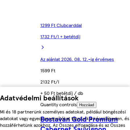
1299 Ft Clubcarddal
1732 Ft/l + betétdíj
Az ajánlat 2026. 08. 12.-ig érvényes
1599 Ft
2132 Ft/l
+ 50 Ft betétdíj / db
Adatvédelmi beállítások
Quantity controls
Hozzáad
Mi és 18 partnerünk személyes adatokat, például böngészési
Bostavan Gold Premium
adatokat vagy egyedi azonosítókat tárolunk a készülékeden, és
hozzáférhetünk azokhoz. Az Összes elfogadása és az Összes
Cabernet Sauvignon