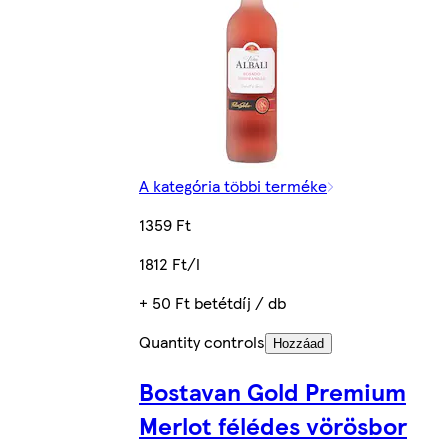
A kategória többi terméke
1359 Ft
1812 Ft/l
+ 50 Ft betétdíj / db
Quantity controls
Hozzáad
Bostavan Gold Premium
Merlot félédes vörösbor