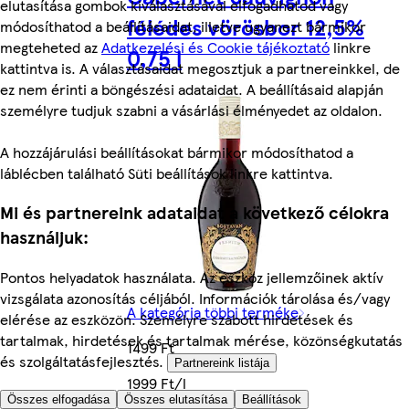
elutasítása gombok kiválasztásával elfogadhatod vagy
félédes vörösbor 12,5%
módosíthatod a beállításaidat, illetve ugyanezt bármikor
megteheted az
Adatkezelési és Cookie tájékoztató
linkre
0,75 l
kattintva is. A választásaidat megosztjuk a partnereinkkel, de
ez nem érinti a böngészési adataidat. A beállításaid alapján
személyre tudjuk szabni a vásárlási élményedet az oldalon.
A hozzájárulási beállításokat bármikor módosíthatod a
láblécben található Süti beállítások linkre kattintva.
Mi és partnereink adataidat a következő célokra
használjuk:
Pontos helyadatok használata. Az eszköz jellemzőinek aktív
vizsgálata azonosítás céljából. Információk tárolása és/vagy
A kategória többi terméke
elérése az eszközön. Személyre szabott hirdetések és
tartalmak, hirdetések és tartalmak mérése, közönségkutatás
1499 Ft
és szolgáltatásfejlesztés.
Partnereink listája
1999 Ft/l
Összes elfogadása
Összes elutasítása
Beállítások