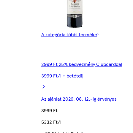
A kategória többi terméke
2999 Ft 25% kedvezmény Clubcarddal
3999 Ft/l + betétdíj
Az ajánlat 2026. 08. 12.-ig érvényes
3999 Ft
5332 Ft/l