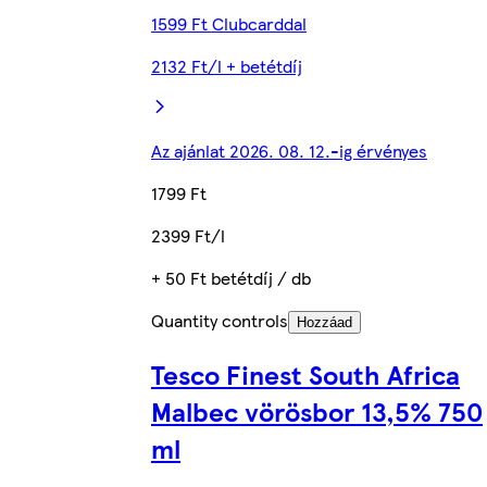
1599 Ft Clubcarddal
2132 Ft/l + betétdíj
Az ajánlat 2026. 08. 12.-ig érvényes
1799 Ft
2399 Ft/l
+ 50 Ft betétdíj / db
Quantity controls
Hozzáad
Tesco Finest South Africa
Malbec vörösbor 13,5% 750
ml