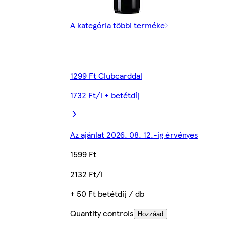
A kategória többi terméke
1299 Ft Clubcarddal
1732 Ft/l + betétdíj
Az ajánlat 2026. 08. 12.-ig érvényes
1599 Ft
2132 Ft/l
+ 50 Ft betétdíj / db
Quantity controls
Hozzáad