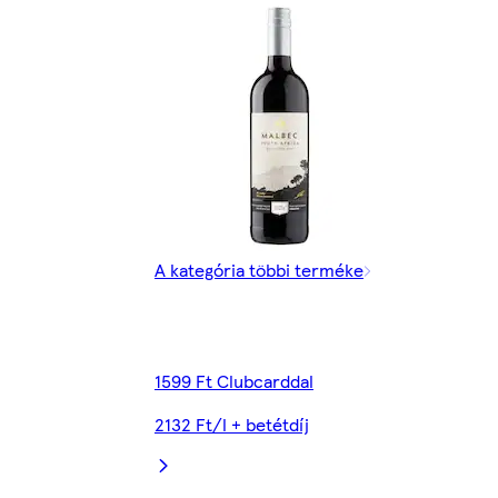
A kategória többi terméke
1599 Ft Clubcarddal
2132 Ft/l + betétdíj