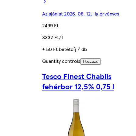
Az ajánlat 2026. 08. 12.-ig érvényes
2499 Ft
3332 Ft/l
+ 50 Ft betétdíj / db
Quantity controls
Hozzáad
Tesco Finest Chablis
fehérbor 12,5% 0,75 l