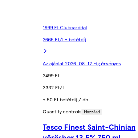
1999 Ft Clubcarddal
2665 Ft/l + betétdíj
Az ajánlat 2026. 08. 12.-ig érvényes
2499 Ft
3332 Ft/l
+ 50 Ft betétdíj / db
Quantity controls
Hozzáad
Tesco Finest Saint-Chinian
vörösbor 13,5% 750 ml