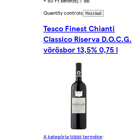
+ 50 Ft betétdíj / db
Quantity controls
Hozzáad
Tesco Finest Chianti
Classico Riserva D.O.C.G.
vörösbor 13,5% 0,75 l
A kategória többi terméke