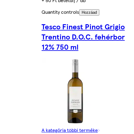
+ 50 Ft betétdíj / db
Quantity controls
Hozzáad
Tesco Finest Pinot Grigio
Trentino D.O.C. fehérbor
12% 750 ml
A kategória többi terméke