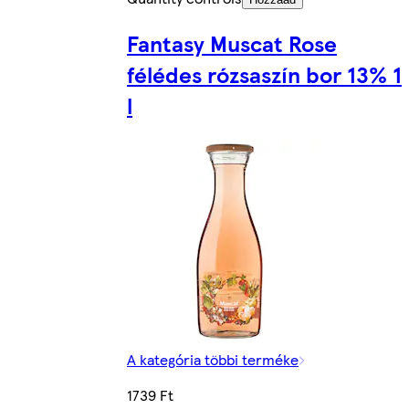
Fantasy Muscat Rose
félédes rózsaszín bor 13% 1
l
A kategória többi terméke
1739 Ft