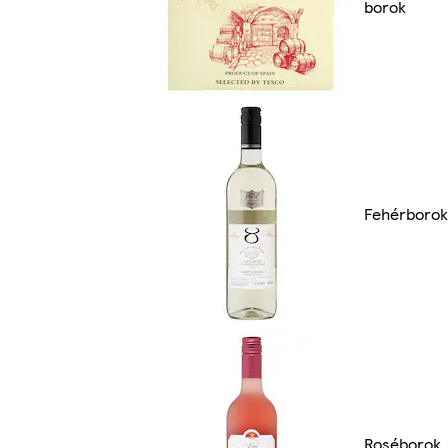
borok
Fehérborok
Roséborok