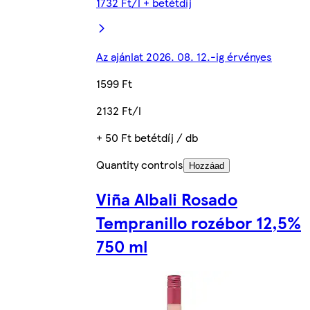
1732 Ft/l + betétdíj
Az ajánlat 2026. 08. 12.-ig érvényes
1599 Ft
2132 Ft/l
+ 50 Ft betétdíj / db
Quantity controls
Hozzáad
Viña Albali Rosado
Tempranillo rozébor 12,5%
750 ml