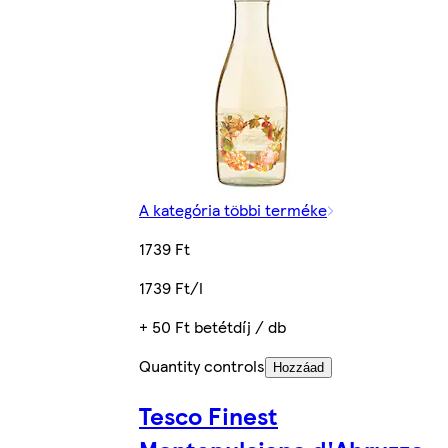
A kategória többi terméke
1739 Ft
1739 Ft/l
+ 50 Ft betétdíj / db
Quantity controls
Hozzáad
Tesco Finest