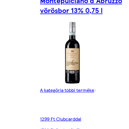
Montepulciano d'Abruzzo
vörösbor 13% 0,75 l
A kategória többi terméke
1299 Ft Clubcarddal