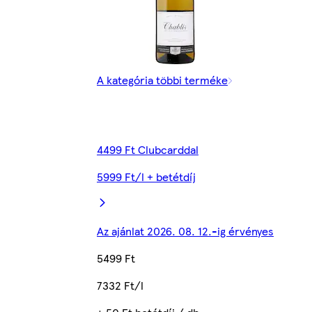
A kategória többi terméke
4499 Ft Clubcarddal
5999 Ft/l + betétdíj
Az ajánlat 2026. 08. 12.-ig érvényes
5499 Ft
7332 Ft/l