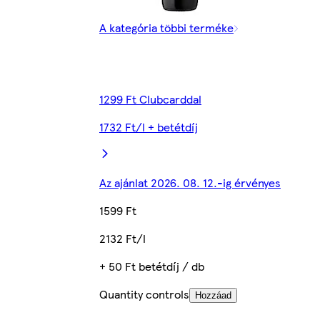
A kategória többi terméke
1299 Ft Clubcarddal
1732 Ft/l + betétdíj
Az ajánlat 2026. 08. 12.-ig érvényes
1599 Ft
2132 Ft/l
+ 50 Ft betétdíj / db
Quantity controls
Hozzáad