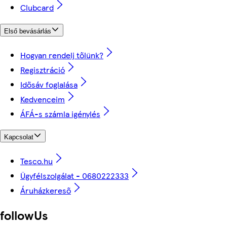
Clubcard
Első bevásárlás
Hogyan rendelj tőlünk?
Regisztráció
Idősáv foglalása
Kedvenceim
ÁFÁ-s számla igénylés
Kapcsolat
Tesco.hu
Ügyfélszolgálat - 0680222333
Áruházkereső
followUs