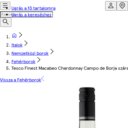
Ugrás a fő tartalomra
Ugrás a kereséshez
Italok
Nemzetközi borok
Fehérborok
Tesco Finest Macabeo Chardonnay Campo de Borja szára
Vissza a Fehérborok