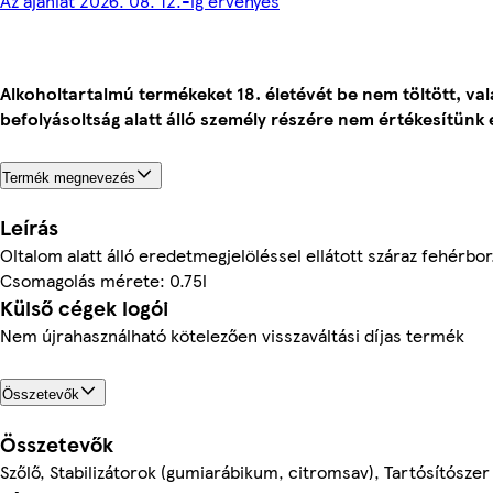
Az ajánlat 2026. 08. 12.-ig érvényes
Alkoholtartalmú termékeket 18. életévét be nem töltött, va
befolyásoltság alatt álló személy részére nem értékesítünk 
Termék megnevezés
Leírás
Oltalom alatt álló eredetmegjelöléssel ellátott száraz fehérbor
Csomagolás mérete: 0.75l
Külső cégek logói
Nem újrahasználható kötelezően visszaváltási díjas termék
Összetevők
Összetevők
Szőlő, Stabilizátorok (gumiarábikum, citromsav), Tartósítószer 