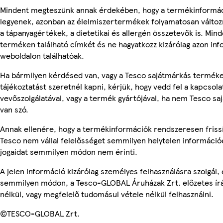
Mindent megteszünk annak érdekében, hogy a termékinformá
legyenek, azonban az élelmiszertermékek folyamatosan változn
a tápanyagértékek, a dietetikai és allergén összetevők is. Min
terméken található címkét és ne hagyatkozz kizárólag azon in
weboldalon találhatóak.
Ha bármilyen kérdésed van, vagy a Tesco sajátmárkás termék
tájékoztatást szeretnél kapni, kérjük, hogy vedd fel a kapcsola
vevőszolgálatával, vagy a termék gyártójával, ha nem Tesco s
van szó.
Annak ellenére, hogy a termékinformációk rendszeresen frissí
Tesco nem vállal felelősséget semmilyen helytelen információ
jogaidat semmilyen módon nem érinti.
A jelen információ kizárólag személyes felhasználásra szolgál,
semmilyen módon, a Tesco-GLOBAL Áruházak Zrt. előzetes írá
nélkül, vagy megfelelő tudomásul vétele nélkül felhasználni.
©TESCO-GLOBAL Zrt.