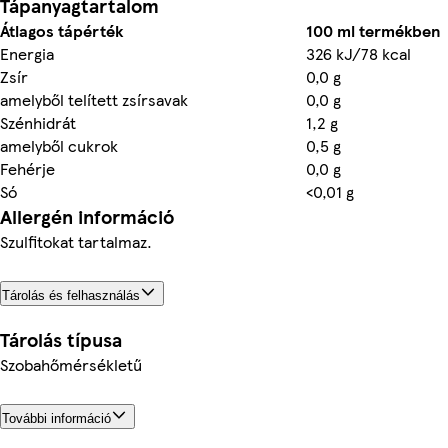
Tápanyagtartalom
Átlagos tápérték
100 ml termékben
Energia
326 kJ/78 kcal
Zsír
0,0 g
amelyből telített zsírsavak
0,0 g
Szénhidrát
1,2 g
amelyből cukrok
0,5 g
Fehérje
0,0 g
Só
<0,01 g
Allergén információ
Szulfitokat tartalmaz.
Tárolás és felhasználás
Tárolás típusa
Szobahőmérsékletű
További információ