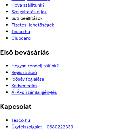
Hova szállítunk?
Szolgáltatás díjak
Süti beállítások
Fizetési lehetőségek
Tesco.hu
Clubcard
Első bevásárlás
Hogyan rendelj tőlünk?
Regisztráció
Idősáv foglalása
Kedvenceim
ÁFÁ-s számla igénylés
Kapcsolat
Tesco.hu
Ügyfélszolgálat - 0680222333