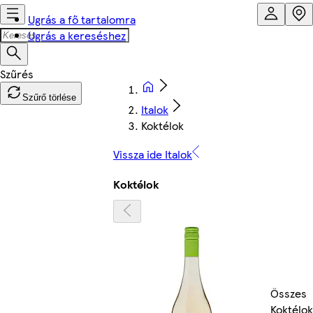
Ugrás a fő tartalomra
Ugrás a kereséshez
Szűrő törlése
Italok
Koktélok
Vissza ide Italok
Koktélok
Összes
Koktélok