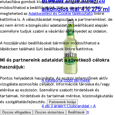
elutasítása gombok kiválasztásával elfogadhatod vagy
alkoholos ital 4% 275 ml
módosíthatod a beállításaidat, illetve ugyanezt bármikor
megteheted az
Adatkezelési és Cookie tájékoztató
linkre
kattintva is. A választásaidat megosztjuk a partnereinkkel, de
ez nem érinti a böngészési adataidat. A beállításaid alapján
személyre tudjuk szabni a vásárlási élményedet az oldalon.
A hozzájárulási beállításokat bármikor módosíthatod a
láblécben található Süti beállítások linkre kattintva.
Mi és partnereink adataidat a következő célokra
használjuk:
Pontos helyadatok használata. Az eszköz jellemzőinek aktív
A kategória többi terméke
vizsgálata azonosítás céljából. Információk tárolása és/vagy
elérése az eszközön. Személyre szabott hirdetések és
tartalmak, hirdetések és tartalmak mérése, közönségkutatás
és szolgáltatásfejlesztés.
Partnereink listája
4 db 3 áráért Clubcarddal - A
legolcsóbb termék ingyen
Összes elfogadása
Összes elutasítása
Beállítások