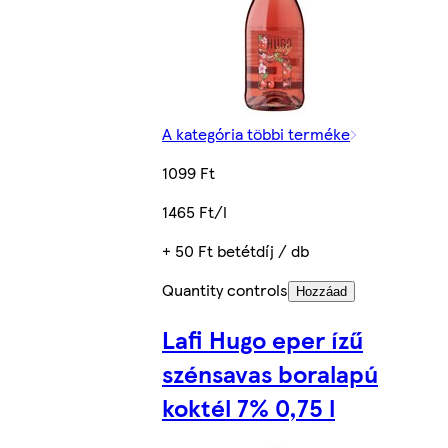
A kategória többi terméke
1099 Ft
1465 Ft/l
+ 50 Ft betétdíj / db
Quantity controls
Hozzáad
Lafi Hugo eper ízű
szénsavas boralapú
koktél 7% 0,75 l