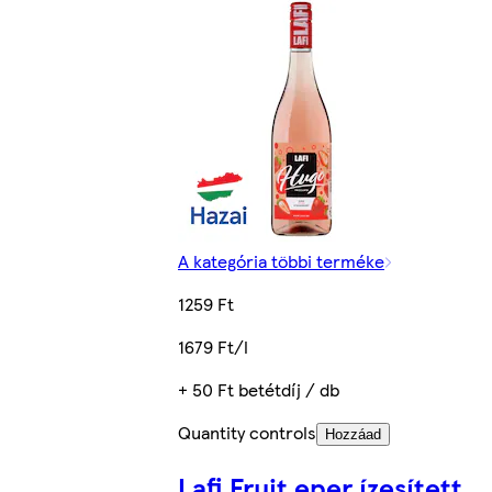
A kategória többi terméke
1259 Ft
1679 Ft/l
+ 50 Ft betétdíj / db
Quantity controls
Hozzáad
Lafi Fruit eper ízesített