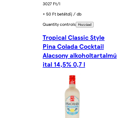
3027 Ft/l
+ 50 Ft betétdíj / db
Quantity controls
Hozzáad
Tropical Classic Style
Pina Colada Cocktail
Alacsony alkoholtartalmú
ital 14,5% 0,7 l