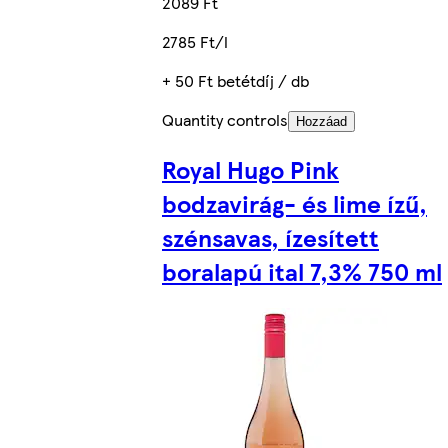
2089 Ft
2785 Ft/l
+ 50 Ft betétdíj / db
Quantity controls
Hozzáad
Royal Hugo Pink
bodzavirág- és lime ízű,
szénsavas, ízesített
boralapú ital 7,3% 750 ml