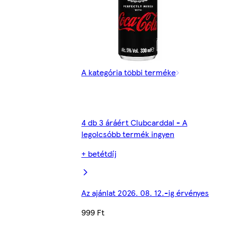
A kategória többi terméke
4 db 3 áráért Clubcarddal - A
legolcsóbb termék ingyen
+ betétdíj
Az ajánlat 2026. 08. 12.-ig érvényes
999 Ft