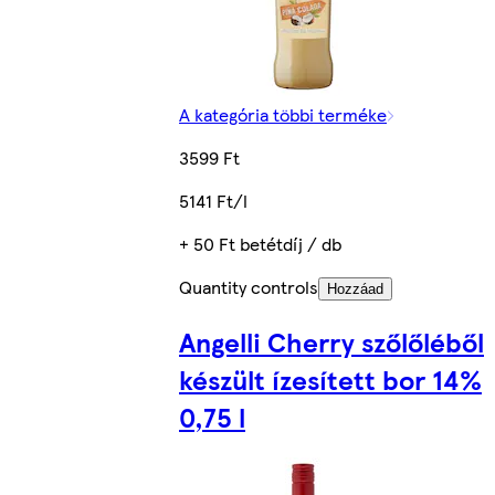
A kategória többi terméke
3599 Ft
5141 Ft/l
+ 50 Ft betétdíj / db
Quantity controls
Hozzáad
Angelli Cherry szőlőléből
készült ízesített bor 14%
0,75 l