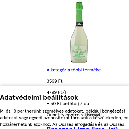
A kategória többi terméke
3599 Ft
4799 Ft/l
Adatvédelmi beállítások
+ 50 Ft betétdíj / db
Mi és 18 partnerünk személyes adatokat, például böngészési
Quantity controls
Hozzáad
adatokat vagy egyedi azonosítókat tárolunk a készülékeden, és
hozzáférhetünk azokhoz. Az Összes elfogadása és az Összes
Breezer Lime lime-ízű