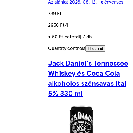
Az ajánlat 2026. 08. 12.-ig érvényes
739 Ft
2956 Ft/l
+ 50 Ft betétdíj / db
Quantity controls
Hozzáad
Jack Daniel's Tennessee
Whiskey és Coca Cola
alkoholos szénsavas ital
5% 330 ml