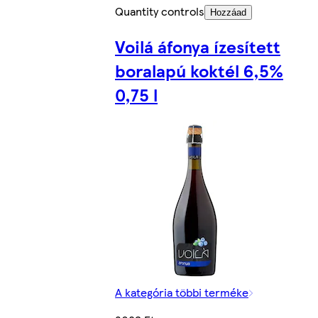
Quantity controls
Hozzáad
Voilá áfonya ízesített
boralapú koktél 6,5%
0,75 l
A kategória többi terméke