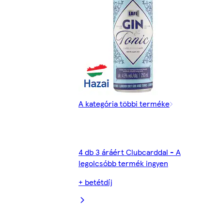
A kategória többi terméke
4 db 3 áráért Clubcarddal - A
legolcsóbb termék ingyen
+ betétdíj