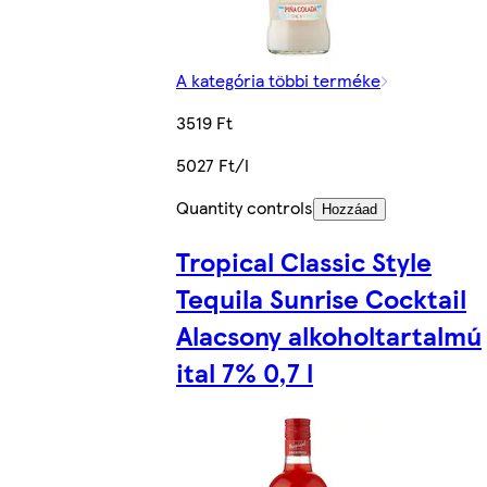
A kategória többi terméke
3519 Ft
5027 Ft/l
Quantity controls
Hozzáad
Tropical Classic Style
Tequila Sunrise Cocktail
Alacsony alkoholtartalmú
ital 7% 0,7 l