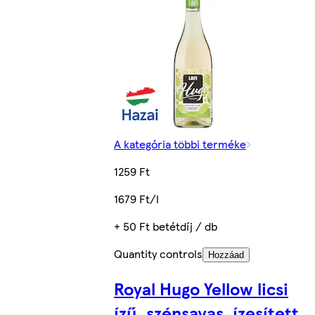
A kategória többi terméke
1259 Ft
1679 Ft/l
+ 50 Ft betétdíj / db
Quantity controls
Hozzáad
Royal Hugo Yellow licsi
ízű, szénsavas, ízesített