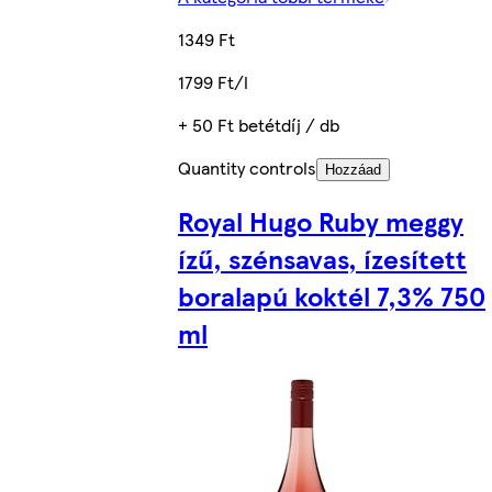
1349 Ft
1799 Ft/l
+ 50 Ft betétdíj / db
Quantity controls
Hozzáad
Royal Hugo Ruby meggy
ízű, szénsavas, ízesített
boralapú koktél 7,3% 750
ml