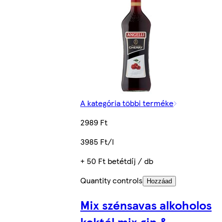
A kategória többi terméke
2989 Ft
3985 Ft/l
+ 50 Ft betétdíj / db
Quantity controls
Hozzáad
Mix szénsavas alkoholos
koktél mix gin &