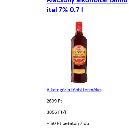
ital 7% 0,7 l
A kategória többi terméke
2699 Ft
3856 Ft/l
+ 50 Ft betétdíj / db