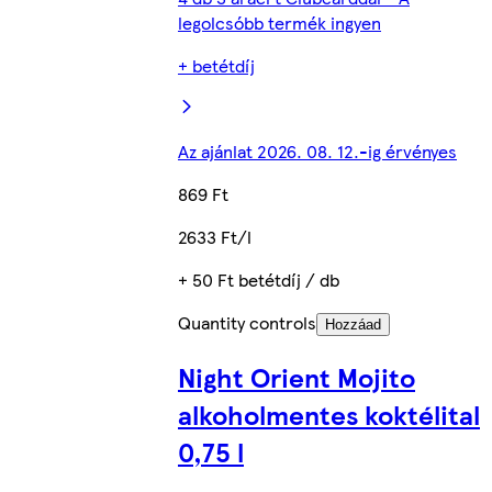
legolcsóbb termék ingyen
+ betétdíj
Az ajánlat 2026. 08. 12.-ig érvényes
869 Ft
2633 Ft/l
+ 50 Ft betétdíj / db
Quantity controls
Hozzáad
Night Orient Mojito
alkoholmentes koktélital
0,75 l