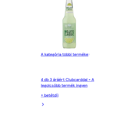
A kategória többi terméke
4 db 3 áráért Clubcarddal - A
legolcsóbb termék ingyen
+ betétdíj