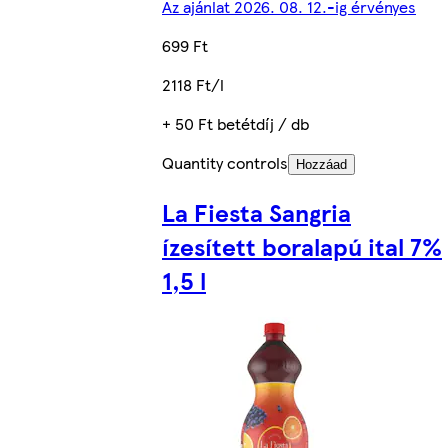
Az ajánlat 2026. 08. 12.-ig érvényes
699 Ft
2118 Ft/l
+ 50 Ft betétdíj / db
Quantity controls
Hozzáad
La Fiesta Sangria
ízesített boralapú ital 7%
1,5 l