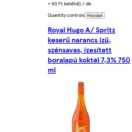
+ 50 Ft betétdíj / db
Quantity controls
Hozzáad
Royal Hugo A/ Spritz
keserű narancs ízű,
szénsavas, ízesített
boralapú koktél 7,3% 750
ml