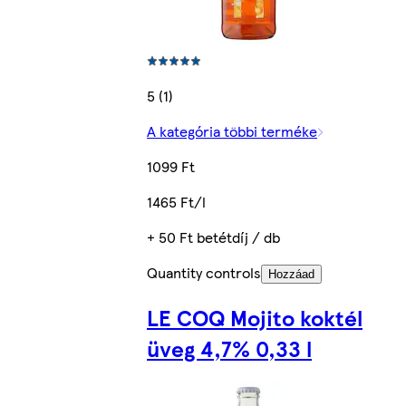
5 (1)
A kategória többi terméke
1099 Ft
1465 Ft/l
+ 50 Ft betétdíj / db
Quantity controls
Hozzáad
LE COQ Mojito koktél
üveg 4,7% 0,33 l