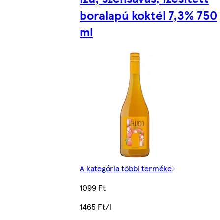
boralapú koktél 7,3% 750
ml
A kategória többi terméke
1099 Ft
1465 Ft/l