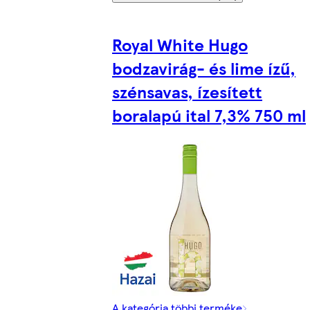
Royal White Hugo
bodzavirág- és lime ízű,
szénsavas, ízesített
boralapú ital 7,3% 750 ml
A kategória többi terméke