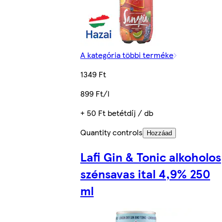
A kategória többi terméke
1349 Ft
899 Ft/l
+ 50 Ft betétdíj / db
Quantity controls
Hozzáad
Lafi Gin & Tonic alkoholos
szénsavas ital 4,9% 250
ml