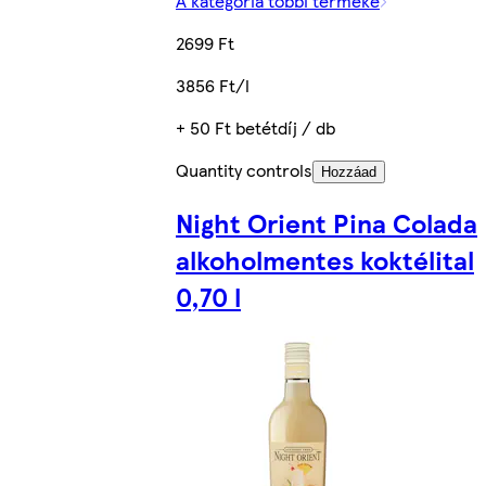
A kategória többi terméke
2699 Ft
3856 Ft/l
+ 50 Ft betétdíj / db
Quantity controls
Hozzáad
Night Orient Pina Colada
alkoholmentes koktélital
0,70 l