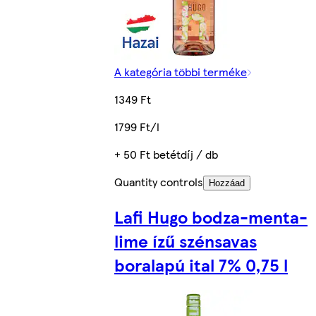
A kategória többi terméke
1349 Ft
1799 Ft/l
+ 50 Ft betétdíj / db
Quantity controls
Hozzáad
Lafi Hugo bodza-menta-
lime ízű szénsavas
boralapú ital 7% 0,75 l