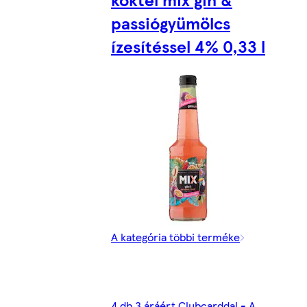
passiógyümölcs
ízesítéssel 4% 0,33 l
A kategória többi terméke
4 db 3 áráért Clubcarddal - A