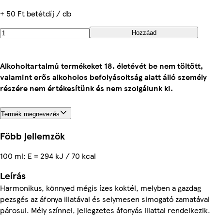
+ 50 Ft betétdíj / db
Hozzáad
Alkoholtartalmú termékeket 18. életévét be nem töltött,
valamint erős alkoholos befolyásoltság alatt álló személy
részére nem értékesítünk és nem szolgálunk ki.
Termék megnevezés
Főbb jellemzők
100 ml: E = 294 kJ / 70 kcal
Leírás
Harmonikus, könnyed mégis ízes koktél, melyben a gazdag
pezsgés az áfonya illatával és selymesen simogató zamatával
párosul. Mély színnel, jellegzetes áfonyás illattal rendelkezik.