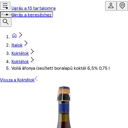
Ugrás a fő tartalomra
Ugrás a kereséshez
Italok
Koktélok
Koktélok
Voilá áfonya ízesített boralapú koktél 6,5% 0,75 l
Vissza a Koktélok