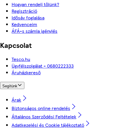
Hogyan rendelj tőlünk?
Regisztráció
Idősáv foglalása
Kedvenceim
ÁFÁ-s számla igénylés
Kapcsolat
Tesco.hu
Ügyfélszolgálat - 0680222333
Áruházkereső
Segítünk
Árak
Biztonságos online rendelés
Általános Szerződési Feltételek
Adatkezelési és Cookie tájékoztató