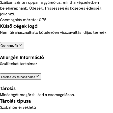
Szájban szinte roppan a gyümölcs, mintha képzeletben
beleharapnánk. Üdeség, frissesség és közepes édesség
jellemzi.
Csomagolás mérete: 0.75l
Külső cégek logói
Nem újrahasználható kötelezően visszaváltási díjas termék
Összetevők
Allergén információ
Szulfitokat tartalmaz
Tárolás és felhasználás
Tárolás
Minőségét megőrzi: lásd a csomagoláson.
Tárolás típusa
Szobahőmérsékletű