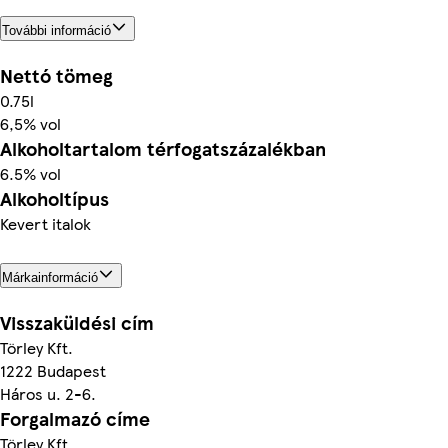
További információ
Nettó tömeg
0.75l
6,5% vol
Alkoholtartalom térfogatszázalékban
6.5% vol
Alkoholtípus
Kevert italok
Márkainformáció
Visszaküldési cím
Törley Kft.
1222 Budapest
Háros u. 2-6.
Forgalmazó címe
Törley Kft.