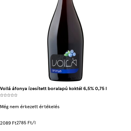
Voilá áfonya ízesített boralapú koktél 6,5% 0,75 l
Még nem érkezett értékelés
2785 Ft/l
2089 Ft