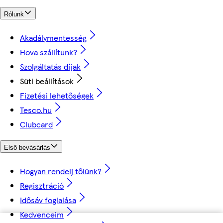
Rólunk
Akadálymentesség
Hova szállítunk?
Szolgáltatás díjak
Süti beállítások
Fizetési lehetőségek
Tesco.hu
Clubcard
Első bevásárlás
Hogyan rendelj tőlünk?
Regisztráció
Idősáv foglalása
Kedvenceim