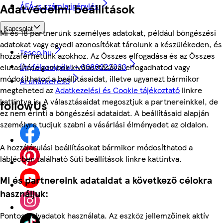
ÁFÁ-s számla igénylés
Adatvédelmi beállítások
Kapcsolat
Mi és 18 partnerünk személyes adatokat, például böngészési
adatokat vagy egyedi azonosítókat tárolunk a készülékeden, és
Tesco.hu
hozzáférhetünk azokhoz. Az Összes elfogadása és az Összes
Ügyfélszolgálat - 0680222333
elutasítása gombok kiválasztásával elfogadhatod vagy
módosíthatod a beállításaidat, illetve ugyanezt bármikor
Áruházkereső
megteheted az
Adatkezelési és Cookie tájékoztató
linkre
kattintva is. A választásaidat megosztjuk a partnereinkkel, de
followUs
ez nem érinti a böngészési adataidat. A beállításaid alapján
személyre tudjuk szabni a vásárlási élményedet az oldalon.
A hozzájárulási beállításokat bármikor módosíthatod a
láblécben található Süti beállítások linkre kattintva.
Mi és partnereink adataidat a következő célokra
használjuk:
Pontos helyadatok használata. Az eszköz jellemzőinek aktív