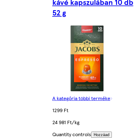
kávé kapszulában 10 db
52 g
A kategória többi terméke
1299 Ft
24 981 Ft/kg
Quantity controls
Hozzáad