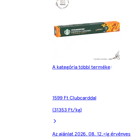
A kategória többi terméke
1599 Ft Clubcarddal
(31353 Ft/kg)
Az ajánlat 2026. 08. 12.-ig érvényes