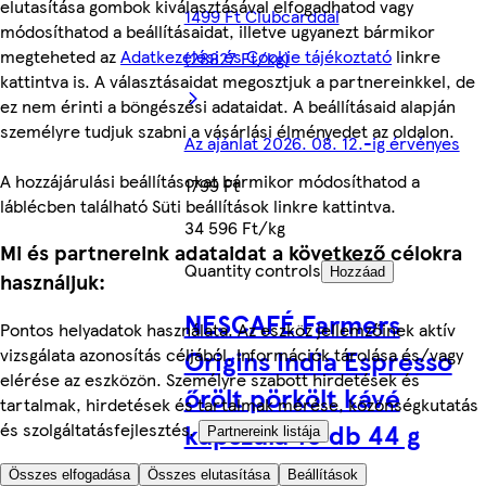
elutasítása gombok kiválasztásával elfogadhatod vagy
1499 Ft Clubcarddal
módosíthatod a beállításaidat, illetve ugyanezt bármikor
megteheted az
Adatkezelési és Cookie tájékoztató
linkre
(28827 Ft/kg)
kattintva is. A választásaidat megosztjuk a partnereinkkel, de
ez nem érinti a böngészési adataidat. A beállításaid alapján
személyre tudjuk szabni a vásárlási élményedet az oldalon.
Az ajánlat 2026. 08. 12.-ig érvényes
A hozzájárulási beállításokat bármikor módosíthatod a
1799 Ft
láblécben található Süti beállítások linkre kattintva.
34 596 Ft/kg
Mi és partnereink adataidat a következő célokra
Quantity controls
Hozzáad
használjuk:
NESCAFÉ Farmers
Pontos helyadatok használata. Az eszköz jellemzőinek aktív
Origins India Espresso
vizsgálata azonosítás céljából. Információk tárolása és/vagy
elérése az eszközön. Személyre szabott hirdetések és
őrölt pörkölt kávé
tartalmak, hirdetések és tartalmak mérése, közönségkutatás
kapszula 10 db 44 g
és szolgáltatásfejlesztés.
Partnereink listája
Összes elfogadása
Összes elutasítása
Beállítások