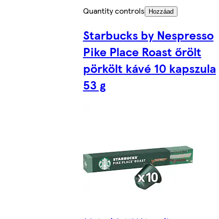
Quantity controls
Hozzáad
Starbucks by Nespresso
Pike Place Roast őrölt
pörkölt kávé 10 kapszula
53 g