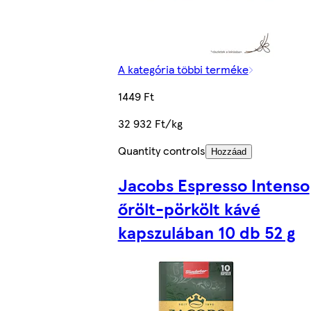
A kategória többi terméke
1449 Ft
32 932 Ft/kg
Quantity controls
Hozzáad
Jacobs Espresso Intenso
őrölt-pörkölt kávé
kapszulában 10 db 52 g