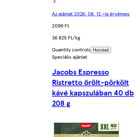
Az ajánlat 2026. 08. 12.-ig érvényes
2099 Ft
36 825 Ft/kg
Quantity controls
Hozzáad
Speciális ajánlat
Jacobs Espresso
Ristretto őrölt-pörkölt
kávé kapszulában 40 db
208 g