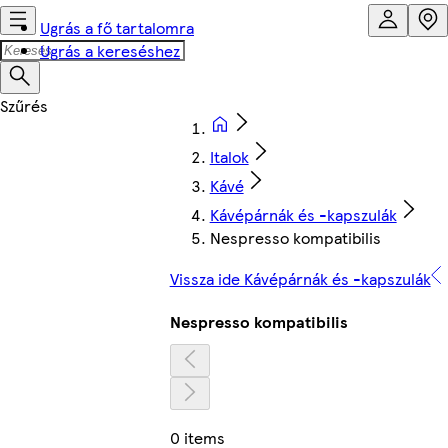
Ugrás a fő tartalomra
Ugrás a kereséshez
Italok
Kávé
Kávépárnák és -kapszulák
Nespresso kompatibilis
Vissza ide Kávépárnák és -kapszulák
Nespresso kompatibilis
0 items