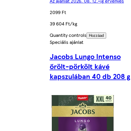
Az ajánlat 2026. 08. 12.-ig érvényes
2099 Ft
39 604 Ft/kg
Quantity controls
Hozzáad
Speciális ajánlat
Jacobs Lungo Intenso
őrölt-pörkölt kávé
kapszulában 40 db 208 g