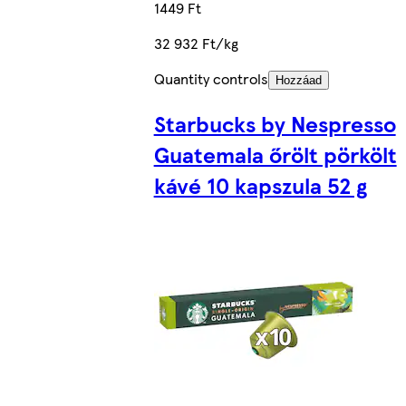
1449 Ft
32 932 Ft/kg
Quantity controls
Hozzáad
Starbucks by Nespresso
Guatemala őrölt pörkölt
kávé 10 kapszula 52 g