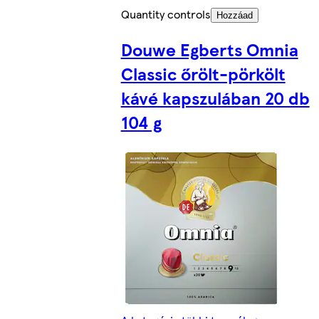
Quantity controls
Hozzáad
Douwe Egberts Omnia
Classic őrölt-pörkölt
kávé kapszulában 20 db
104 g