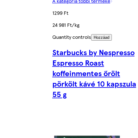
A kategória többi terméke
1299 Ft
24 981 Ft/kg
Quantity controls
Hozzáad
Starbucks by Nespresso
Espresso Roast
koffeinmentes őrölt
pörkölt kávé 10 kapszula
55 g