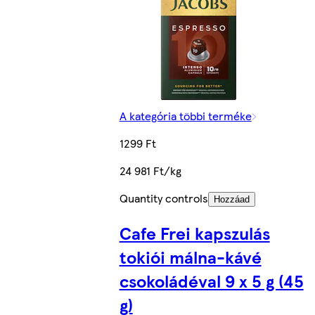
A kategória többi terméke
1299 Ft
24 981 Ft/kg
Quantity controls
Hozzáad
Cafe Frei kapszulás
tokiói málna-kávé
csokoládéval 9 x 5 g (45
g)