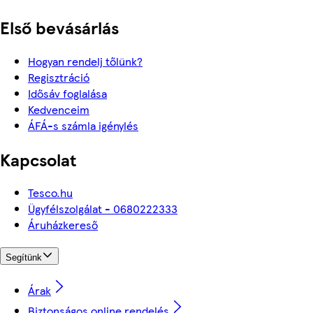
Első bevásárlás
Hogyan rendelj tőlünk?
Regisztráció
Idősáv foglalása
Kedvenceim
ÁFÁ-s számla igénylés
Kapcsolat
Tesco.hu
Ügyfélszolgálat - 0680222333
Áruházkereső
Segítünk
Árak
Biztonságos online rendelés