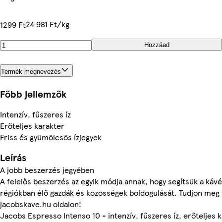
24 981 Ft/kg
1299 Ft
Hozzáad
Termék megnevezés
Főbb jellemzők
Intenzív, fűszeres íz
Erőteljes karakter
Friss és gyümölcsös ízjegyek
Leírás
A jobb beszerzés jegyében
A felelős beszerzés az egyik módja annak, hogy segítsük a ká
régiókban élő gazdák és közösségek boldogulását. Tudjon meg 
jacobskave.hu oldalon!
Jacobs Espresso Intenso 10 - intenzív, fűszeres íz, erőteljes k