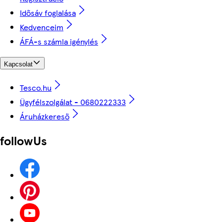
Idősáv foglalása
Kedvenceim
ÁFÁ-s számla igénylés
Kapcsolat
Tesco.hu
Ügyfélszolgálat - 0680222333
Áruházkereső
followUs