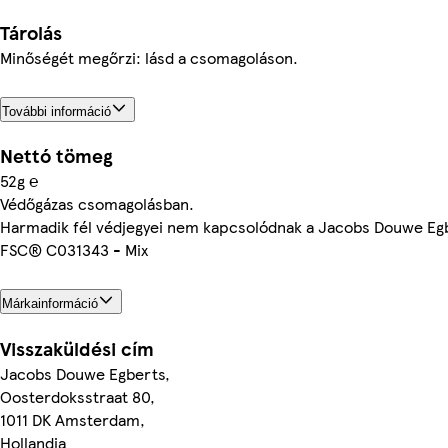
Tárolás
Minőségét megőrzi: lásd a csomagoláson.
További információ
Nettó tömeg
52g ℮
Védőgázas csomagolásban.
Harmadik fél védjegyei nem kapcsolódnak a Jacobs Douwe Eg
FSC® C031343 - Mix
Márkainformáció
Visszaküldési cím
Jacobs Douwe Egberts,
Oosterdoksstraat 80,
1011 DK Amsterdam,
Hollandia