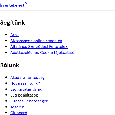
Írj értékelést
Segítünk
Árak
Biztonságos online rendelés
Általános Szerződési Feltételek
Adatkezelési és Cookie tájékoztató
Rólunk
Akadálymentesség
Hova szállítunk?
Szolgáltatás díjak
Süti beállítások
Fizetési lehetőségek
Tesco.hu
Clubcard