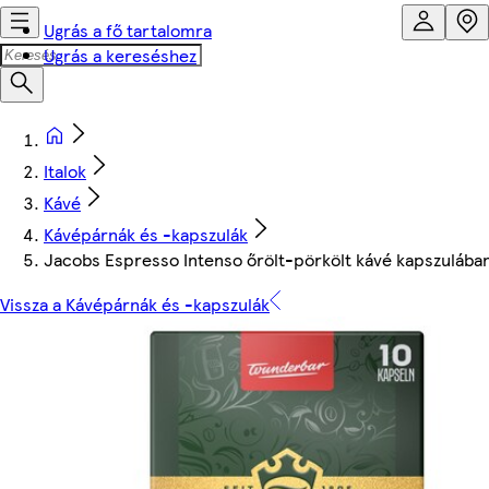
Ugrás a fő tartalomra
Ugrás a kereséshez
Italok
Kávé
Kávépárnák és -kapszulák
Jacobs Espresso Intenso őrölt-pörkölt kávé kapszulában
Vissza a Kávépárnák és -kapszulák