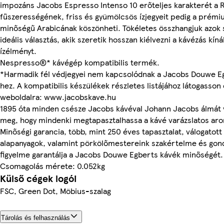
impozáns Jacobs Espresso Intenso 10 erőteljes karakterét a 
fűszerességének, friss és gyümölcsös ízjegyeit pedig a prém
minőségű Arabicának köszönheti. Tökéletes összhangjuk azok
ideális választás, akik szeretik hosszan kiélvezni a kávézás kíná
ízélményt.
Nespresso®* kávégép kompatibilis termék.
*Harmadik fél védjegyei nem kapcsolódnak a Jacobs Douwe E
hez. A kompatibilis készülékek részletes listájához látogasson 
weboldalra: www.jacobskave.hu
1895 óta minden csésze Jacobs kávéval Johann Jacobs álmát v
meg, hogy mindenki megtapasztalhassa a kávé varázslatos aro
Minőségi garancia, több, mint 250 éves tapasztalat, válogatott
alapanyagok, valamint pörkölőmestereink szakértelme és gon
figyelme garantálja a Jacobs Douwe Egberts kávék minőségét.
Csomagolás mérete: 0.052kg
Külső cégek logói
FSC, Green Dot, Möbius-szalag
Tárolás és felhasználás