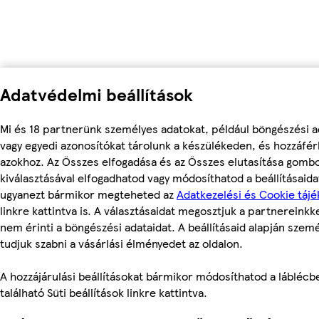
Adatvédelmi beállítások
Mi és 18 partnerünk személyes adatokat, például böngészési a
vagy egyedi azonosítókat tárolunk a készülékeden, és hozzáfé
azokhoz. Az Összes elfogadása és az Összes elutasítása gomb
kiválasztásával elfogadhatod vagy módosíthatod a beállításaidat
ugyanezt bármikor megteheted az
Adatkezelési és Cookie tájé
linkre kattintva is. A választásaidat megosztjuk a partnereinkke
nem érinti a böngészési adataidat. A beállításaid alapján szem
tudjuk szabni a vásárlási élményedet az oldalon.
A hozzájárulási beállításokat bármikor módosíthatod a láblécb
található Süti beállítások linkre kattintva.