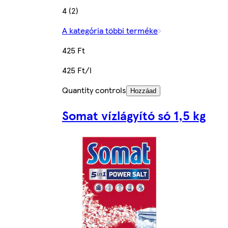
4 (2)
A kategória többi terméke
425 Ft
425 Ft/l
Quantity controls
Hozzáad
Somat vízlágyító só 1,5 kg