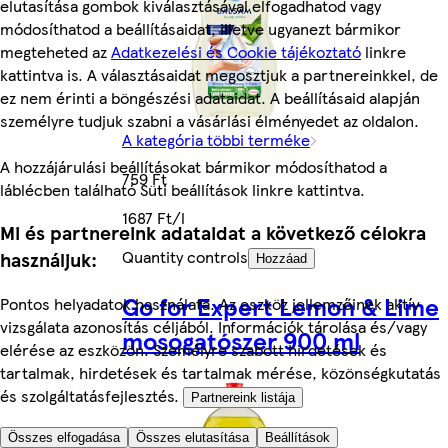
elutasítása gombok kiválasztásával elfogadhatod vagy
módosíthatod a beállításaidat, illetve ugyanezt bármikor
megteheted az
Adatkezelési és Cookie tájékoztató
linkre
kattintva is. A választásaidat megosztjuk a partnereinkkel, de
ez nem érinti a böngészési adataidat. A beállításaid alapján
személyre tudjuk szabni a vásárlási élményedet az oldalon.
A kategória többi terméke
A hozzájárulási beállításokat bármikor módosíthatod a
759 Ft
láblécben található Süti beállítások linkre kattintva.
1687 Ft/l
Mi és partnereink adataidat a következő célokra
Quantity controls
használjuk:
Hozzáad
Go for Expert Lemon & Lime
Pontos helyadatok használata. Az eszköz jellemzőinek aktív
vizsgálata azonosítás céljából. Információk tárolása és/vagy
mosogatószer 900 ml
elérése az eszközön. Személyre szabott hirdetések és
tartalmak, hirdetések és tartalmak mérése, közönségkutatás
és szolgáltatásfejlesztés.
Partnereink listája
Összes elfogadása
Összes elutasítása
Beállítások