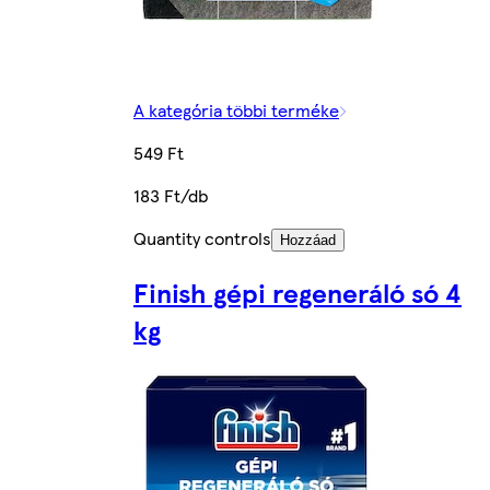
A kategória többi terméke
549 Ft
183 Ft/db
Quantity controls
Hozzáad
Finish gépi regeneráló só 4
kg