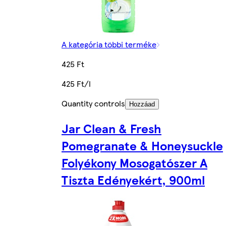
A kategória többi terméke
425 Ft
425 Ft/l
Quantity controls
Hozzáad
Jar Clean & Fresh
Pomegranate & Honeysuckle
Folyékony Mosogatószer A
Tiszta Edényekért, 900ml