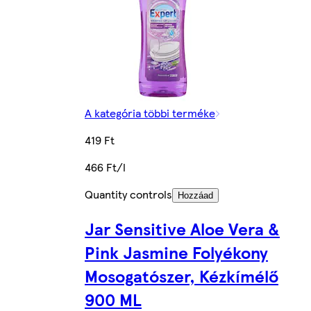
A kategória többi terméke
419 Ft
466 Ft/l
Quantity controls
Hozzáad
Jar Sensitive Aloe Vera &
Pink Jasmine Folyékony
Mosogatószer, Kézkímélő
900 ML