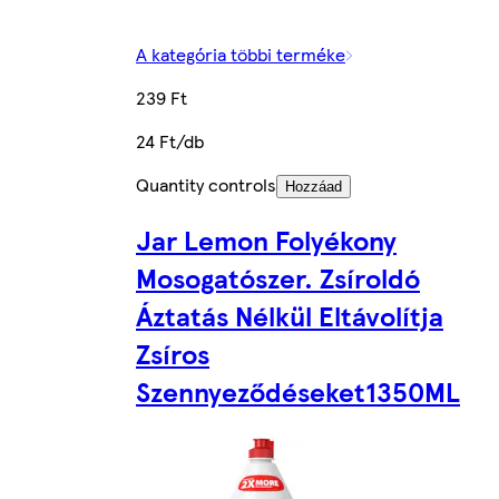
A kategória többi terméke
239 Ft
24 Ft/db
Quantity controls
Hozzáad
Jar Lemon Folyékony
Mosogatószer. Zsíroldó
Áztatás Nélkül Eltávolítja
Zsíros
Szennyeződéseket1350ML