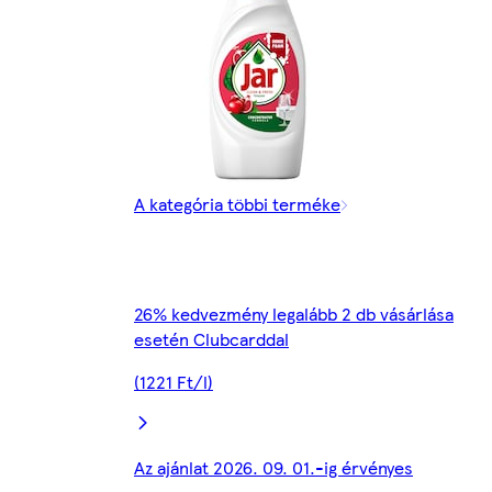
A kategória többi terméke
26% kedvezmény legalább 2 db vásárlása
esetén Clubcarddal
(1221 Ft/l)
Az ajánlat 2026. 09. 01.-ig érvényes