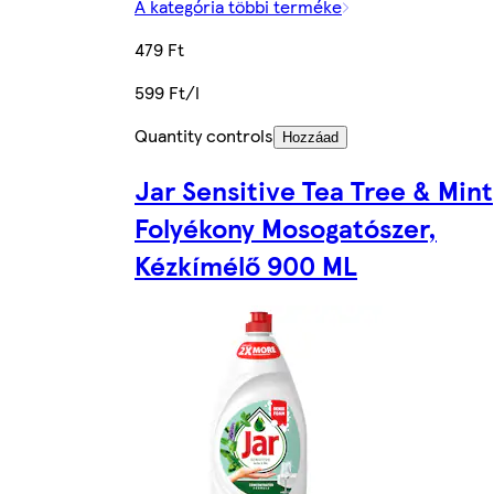
A kategória többi terméke
479 Ft
599 Ft/l
Quantity controls
Hozzáad
Jar Sensitive Tea Tree & Mint
Folyékony Mosogatószer,
Kézkímélő 900 ML