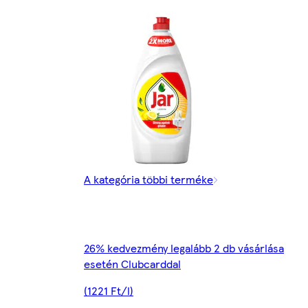
A kategória többi terméke
26% kedvezmény legalább 2 db vásárlása
esetén Clubcarddal
(1221 Ft/l)