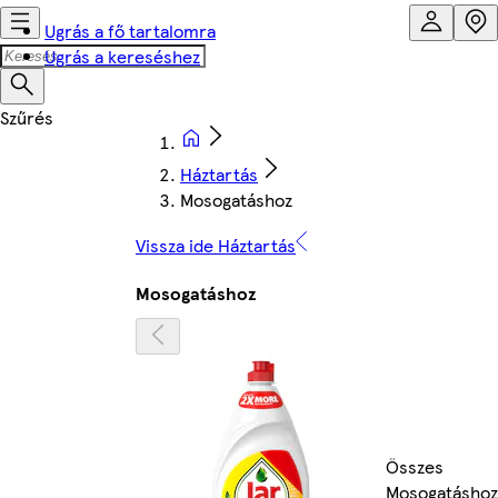
Ugrás a fő tartalomra
Ugrás a kereséshez
Háztartás
Mosogatáshoz
Vissza ide Háztartás
Mosogatáshoz
Összes
Mosogatáshoz