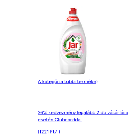
A kategória többi terméke
26% kedvezmény legalább 2 db vásárlása
esetén Clubcarddal
(1221 Ft/l)