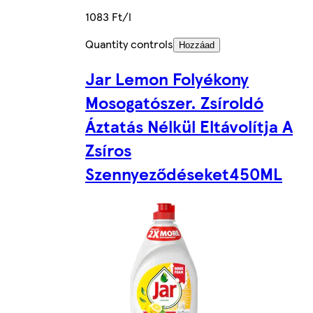
1083 Ft/l
Quantity controls
Hozzáad
Jar Lemon Folyékony
Mosogatószer. Zsíroldó
Áztatás Nélkül Eltávolítja A
Zsíros
Szennyeződéseket450ML