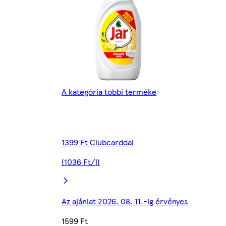
A kategória többi terméke
1399 Ft Clubcarddal
(1036 Ft/l)
Az ajánlat 2026. 08. 11.-ig érvényes
1599 Ft