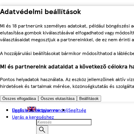
Adatvédelmi beállítások
Mi és 18 partnerünk személyes adatokat, például böngészési a
elutasítása gombok kiválasztásával elfogadhatod vagy módosíth
választásaidat megosztjuk a partnereinkkel, de ez nem érinti a
A hozzájárulási beállításokat bármikor módosíthatod a láblécben 
Mi és partnereink adataidat a következő célokra ha
Pontos helyadatok használata. Az eszköz jellemzőinek aktív viz
hirdetések és tartalmak mérése, közönségkutatás és szolgálta
Összes elfogadása
Összes elutasítása
Beállítások
Ugrás a fő tartalomra
English
Hogyan rendelj
Segítség
Ugrás a kereséshez