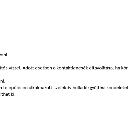
osni.
és vízzel. Adott esetben a kontaktlencsék eltávolítása, ha k
ni.
n településén alkalmazott szelektív hulladékgyűjtési rendelet
that ki.