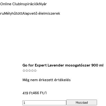
k
Online Club
Inspirációk
Nyár
ru
Mélyhűtött
Alapvető élelmiszerek
Go for Expert Lavender mosogatószer 900 ml
Még nem érkezett értékelés
466 Ft/l
419 Ft
Hozzáad