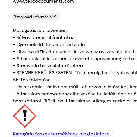
www.tescodocuments.com
Biztonsági információ
Mosogatószer. Lavender.
- Súlyos szemirritációt okoz.
- Gyermekektől elzárva tartandó.
- Olvassa el figyelmesen és kövesse az összes utasítást.
- A használatot követően a kezeket alaposan meg kell m
- Szemvédő használata kötelező.
- SZEMBE KERÜLÉS ESETÉN: Több percig tartó óvatos öblít
öblítés folytatása.
- Ha a szemirritáció nem múlik el: orvosi ellátást kell kér
- A tartalom edény/edény elhelyezése hulladékként: az ö
benzizotiazol-3(2H)-on-t tartalmaz. Allergiás reakciót vál
Kategória összes termékének megtekintése