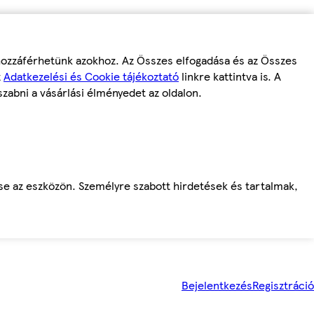
 hozzáférhetünk azokhoz. Az Összes elfogadása és az Összes
z
Adatkezelési és Cookie tájékoztató
linkre kattintva is. A
szabni a vásárlási élményedet az oldalon.
ése az eszközön. Személyre szabott hirdetések és tartalmak,
Bejelentkezés
Regisztráció