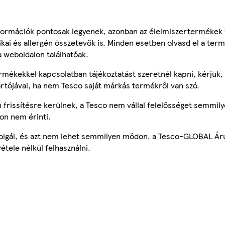
ormációk pontosak legyenek, azonban az élelmiszertermékek
tikai és allergén összetevők is. Minden esetben olvasd el a ter
a weboldalon találhatóak.
mékekkel kapcsolatban tájékoztatást szeretnél kapni, kérjük, 
ártójával, ha nem Tesco saját márkás termékről van szó.
frissítésre kerülnek, a Tesco nem vállal felelősséget semmily
on nem érinti.
szolgál, és azt nem lehet semmilyen módon, a Tesco-GLOBAL Ár
étele nélkül felhasználni.