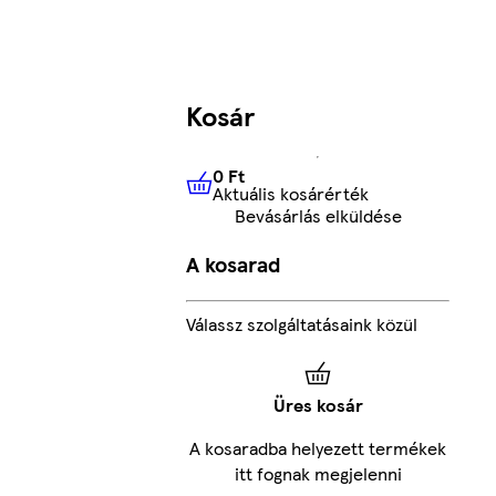
Kosár
0 Ft
Aktuális kosárérték
0 Ft
Aktuális kosárérték
Bevásárlás elküldése
A kosarad
Válassz szolgáltatásaink közül
Üres kosár
A kosaradba helyezett termékek
itt fognak megjelenni