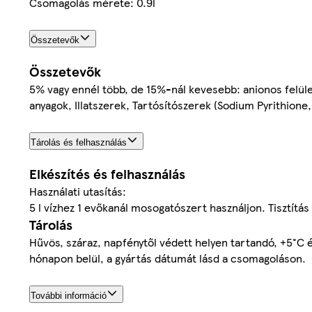
Csomagolás mérete: 0.9l
Összetevők
Összetevők
5% vagy ennél több, de 15%-nál kevesebb: anionos felüle
anyagok, Illatszerek, Tartósítószerek (Sodium Pyrithione
Tárolás és felhasználás
Elkészítés és felhasználás
Használati utasítás:
5 l vízhez 1 evőkanál mosogatószert használjon. Tisztítás 
Tárolás
Hűvös, száraz, napfénytől védett helyen tartandó, +5°C 
hónapon belül, a gyártás dátumát lásd a csomagoláson.
További információ