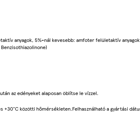
taktív anyagok, 5%-nál kevesebb: amfoter felületaktív anyagok
, Benzisothiazolinone)
után az edényeket alaposan öblítse le vízzel.
és +30°C közötti hőmérsékleten.Felhasználható a gyártási dátu