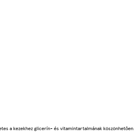
életes a kezekhez glicerín- és vitamintartalmának köszönhetően