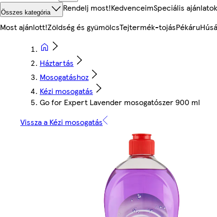
Rendelj most!
Kedvenceim
Speciális ajánlato
Összes kategória
Most ajánlott!
Zöldség és gyümölcs
Tejtermék-tojás
Pékáru
Húsá
Háztartás
Mosogatáshoz
Kézi mosogatás
Go for Expert Lavender mosogatószer 900 ml
Vissza a Kézi mosogatás