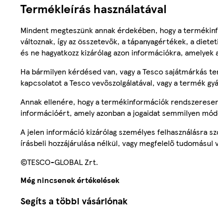
Termékleírás használatával
Mindent megteszünk annak érdekében, hogy a termékinf
változnak, így az összetevők, a tápanyagértékek, a diete
és ne hagyatkozz kizárólag azon információkra, amelyek 
Ha bármilyen kérdésed van, vagy a Tesco sajátmárkás ter
kapcsolatot a Tesco vevőszolgálatával, vagy a termék gy
Annak ellenére, hogy a termékinformációk rendszeresen 
információért, amely azonban a jogaidat semmilyen mód
A jelen információ kizárólag személyes felhasználásra 
írásbeli hozzájárulása nélkül, vagy megfelelő tudomásul v
©TESCO-GLOBAL Zrt.
Még nincsenek értékelések
Segíts a többi vásárlónak