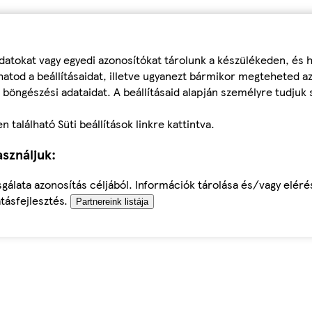
datokat vagy egyedi azonosítókat tárolunk a készülékeden, és
atod a beállításaidat, illetve ugyanezt bármikor megteheted a
 böngészési adataidat. A beállításaid alapján személyre tudjuk 
található Süti beállítások linkre kattintva.
sználjuk:
sgálata azonosítás céljából. Információk tárolása és/vagy elér
tásfejlesztés.
Partnereink listája