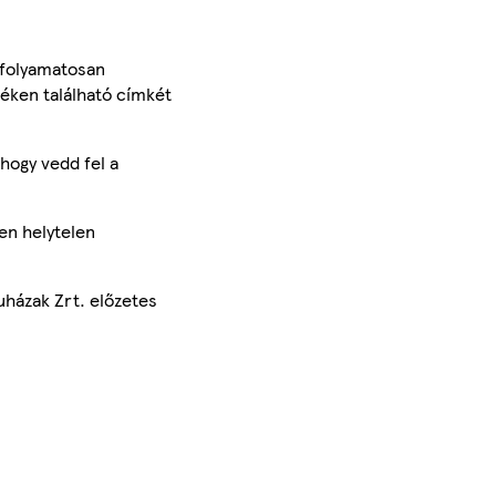
 folyamatosan
méken található címkét
hogy vedd fel a
en helytelen
uházak Zrt. előzetes