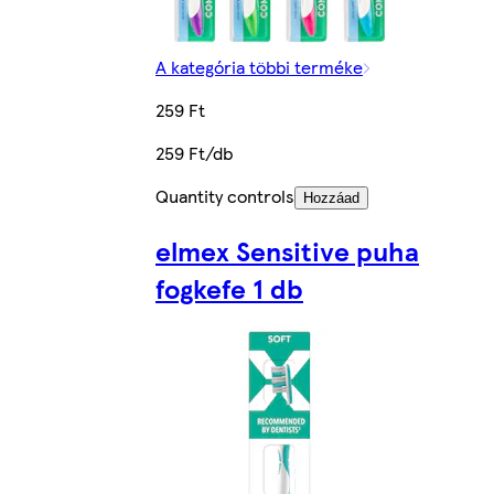
A kategória többi terméke
259 Ft
259 Ft/db
Quantity controls
Hozzáad
elmex Sensitive puha
fogkefe 1 db