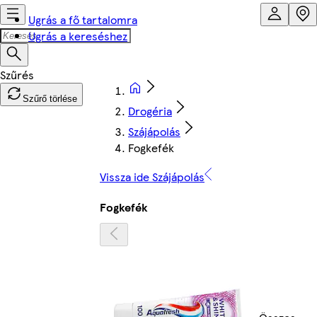
Ugrás a fő tartalomra
Ugrás a kereséshez
Szűrő törlése
Drogéria
Szájápolás
Fogkefék
Vissza ide Szájápolás
Fogkefék