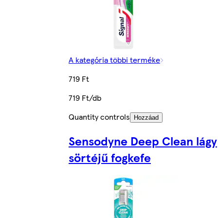
A kategória többi terméke
719 Ft
719 Ft/db
Quantity controls
Hozzáad
Sensodyne Deep Clean lágy
sörtéjű fogkefe