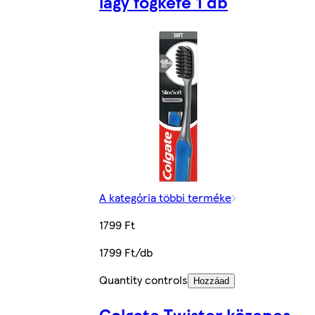
lágy fogkefe 1 db
A kategória többi terméke
1799 Ft
1799 Ft/db
Quantity controls
Hozzáad
Colgate Twister közepes