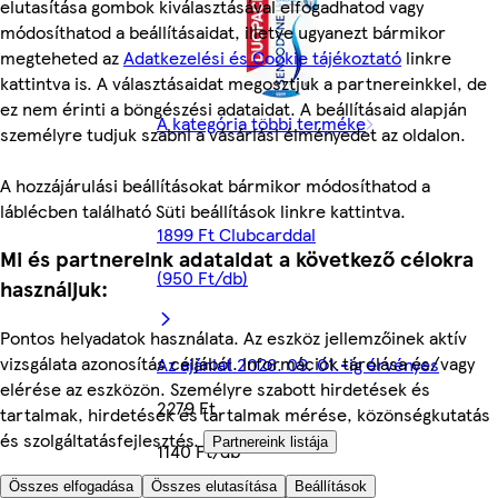
elutasítása gombok kiválasztásával elfogadhatod vagy
módosíthatod a beállításaidat, illetve ugyanezt bármikor
megteheted az
Adatkezelési és Cookie tájékoztató
linkre
kattintva is. A választásaidat megosztjuk a partnereinkkel, de
ez nem érinti a böngészési adataidat. A beállításaid alapján
A kategória többi terméke
személyre tudjuk szabni a vásárlási élményedet az oldalon.
A hozzájárulási beállításokat bármikor módosíthatod a
láblécben található Süti beállítások linkre kattintva.
1899 Ft Clubcarddal
Mi és partnereink adataidat a következő célokra
(950 Ft/db)
használjuk:
Pontos helyadatok használata. Az eszköz jellemzőinek aktív
vizsgálata azonosítás céljából. Információk tárolása és/vagy
Az ajánlat 2026. 09. 01.-ig érvényes
elérése az eszközön. Személyre szabott hirdetések és
2279 Ft
tartalmak, hirdetések és tartalmak mérése, közönségkutatás
és szolgáltatásfejlesztés.
Partnereink listája
1140 Ft/db
Összes elfogadása
Összes elutasítása
Beállítások
Quantity controls
Hozzáad