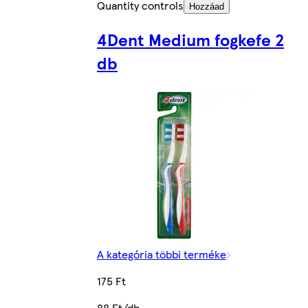
Quantity controls
Hozzáad
4Dent Medium fogkefe 2
db
A kategória többi terméke
175 Ft
88 Ft/db