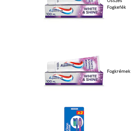
Összes
Fogkefék
Fogkrémek