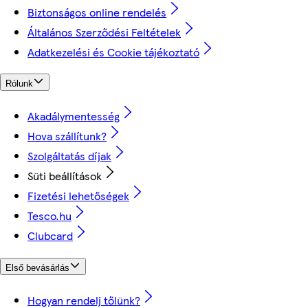
Biztonságos online rendelés
Általános Szerződési Feltételek
Adatkezelési és Cookie tájékoztató
Rólunk
Akadálymentesség
Hova szállítunk?
Szolgáltatás díjak
Süti beállítások
Fizetési lehetőségek
Tesco.hu
Clubcard
Első bevásárlás
Hogyan rendelj tőlünk?