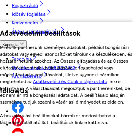
Regisztráció
Idősáv foglalása
Kedvenceim
ÁFÁ-s számla igénylés
Adatvédelmi beállítások
Kapcsolat
Mi és 18 partnerünk személyes adatokat, például böngészési
adatokat vagy egyedi azonosítókat tárolunk a készülékeden, és
Tesco.hu
hozzáférhetünk azokhoz. Az Összes elfogadása és az Összes
Ügyfélszolgálat - 0680222333
elutasítása gombok kiválasztásával elfogadhatod vagy
módosíthatod a beállításaidat, illetve ugyanezt bármikor
Áruházkereső
megteheted az
Adatkezelési és Cookie tájékoztató
linkre
kattintva is. A választásaidat megosztjuk a partnereinkkel, de
followUs
ez nem érinti a böngészési adataidat. A beállításaid alapján
személyre tudjuk szabni a vásárlási élményedet az oldalon.
A hozzájárulási beállításokat bármikor módosíthatod a
láblécben található Süti beállítások linkre kattintva.