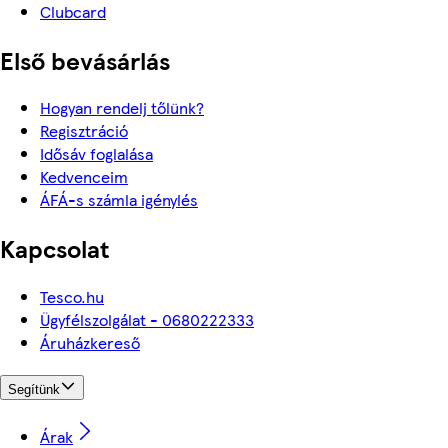
Clubcard
Első bevásárlás
Hogyan rendelj tőlünk?
Regisztráció
Idősáv foglalása
Kedvenceim
ÁFÁ-s számla igénylés
Kapcsolat
Tesco.hu
Ügyfélszolgálat - 0680222333
Áruházkereső
Segítünk
Árak