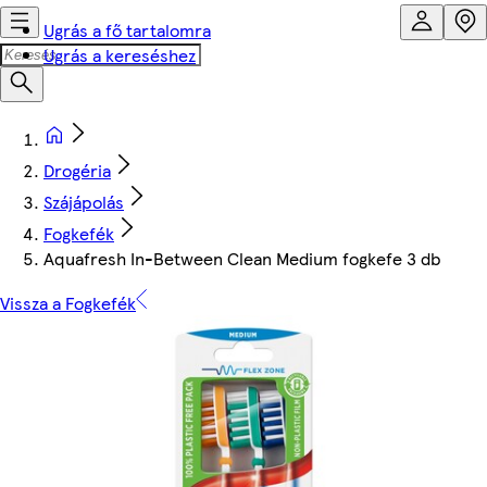
Ugrás a fő tartalomra
Ugrás a kereséshez
Drogéria
Szájápolás
Fogkefék
Aquafresh In-Between Clean Medium fogkefe 3 db
Vissza a Fogkefék