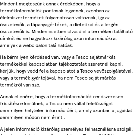
Mindent megteszünk annak érdekében, hogy a
termékinformációk pontosak legyenek, azonban az
élelmiszertermékek folyamatosan változnak, így az
összetevők, a tápanyagértékek, a dietetikai és allergén
összetevők is. Minden esetben olvasd el a terméken található
címkét és ne hagyatkozz kizárólag azon információkra,
amelyek a weboldalon találhatóak.
Ha bármilyen kérdésed van, vagy a Tesco sajátmárkás
termékekkel kapcsolatban tájékoztatást szeretnél kapni,
kérjük, hogy vedd fel a kapcsolatot a Tesco vevőszolgálatával,
vagy a termék gyártójával, ha nem Tesco saját márkás
termékről van szó.
Annak ellenére, hogy a termékinformációk rendszeresen
frissítésre kerülnek, a Tesco nem vállal felelősséget
semmilyen helytelen információért, amely azonban a jogaidat
semmilyen módon nem érinti.
A jelen információ kizárólag személyes felhasználásra szolgál,