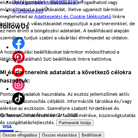
Ügyfélszolgálat - 0680222333
elutasítása gombok kiválasztásával elfogadhatod vagy
módosíthatod a beállításaidat, illetve ugyanezt bármikor
Áruházkereső
megteheted az
Adatkezelési és Cookie tájékoztató
linkre
kattintva is. A választásaidat megosztjuk a partnereinkkel, de
followUs
ez nem érinti a böngészési adataidat. A beállításaid alapján
személyre tudjuk szabni a vásárlási élményedet az oldalon.
A hozzájárulási beállításokat bármikor módosíthatod a
láblécben található Süti beállítások linkre kattintva.
Mi és partnereink adataidat a következő célokra
használjuk:
Pontos helyadatok használata. Az eszköz jellemzőinek aktív
vizsgálata azonosítás céljából. Információk tárolása és/vagy
elérése az eszközön. Személyre szabott hirdetések és
©
Tesco-Global Áruházak Zrt. 2026
tartalmak, hirdetések és tartalmak mérése, közönségkutatás
és szolgáltatásfejlesztés.
Partnereink listája
Összes elfogadása
Összes elutasítása
Beállítások