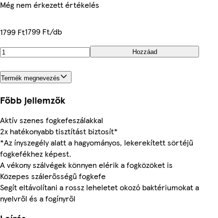
Még nem érkezett értékelés
1799 Ft/db
1799 Ft
Hozzáad
Termék megnevezés
Főbb jellemzők
Aktív szenes fogkefeszálakkal
2x hatékonyabb tisztítást biztosít*
*Az ínyszegély alatt a hagyományos, lekerekített sörtéjű
fogkefékhez képest.
A vékony szálvégek könnyen elérik a fogközöket is
Közepes szálerősségű fogkefe
Segít eltávolítani a rossz leheletet okozó baktériumokat a
nyelvről és a fogínyről