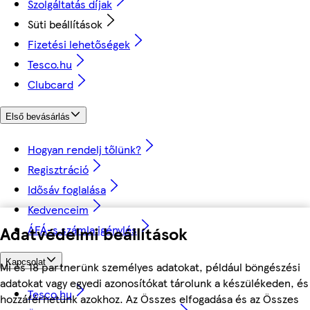
Szolgáltatás díjak
Süti beállítások
Fizetési lehetőségek
Tesco.hu
Clubcard
Első bevásárlás
Hogyan rendelj tőlünk?
Regisztráció
Idősáv foglalása
Kedvenceim
Adatvédelmi beállítások
ÁFÁ-s számla igénylés
Kapcsolat
Mi és 18 partnerünk személyes adatokat, például böngészési
adatokat vagy egyedi azonosítókat tárolunk a készülékeden, és
Tesco.hu
hozzáférhetünk azokhoz. Az Összes elfogadása és az Összes