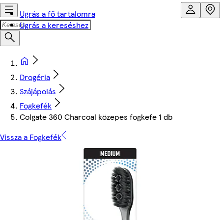
Ugrás a fő tartalomra
Ugrás a kereséshez
Drogéria
Szájápolás
Fogkefék
Colgate 360 Charcoal közepes fogkefe 1 db
Vissza a Fogkefék