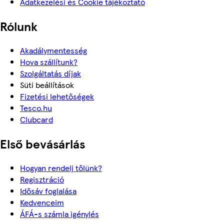
Adatkezelési és Cookie tájékoztató
Rólunk
Akadálymentesség
Hova szállítunk?
Szolgáltatás díjak
Süti beállítások
Fizetési lehetőségek
Tesco.hu
Clubcard
Első bevásárlás
Hogyan rendelj tőlünk?
Regisztráció
Idősáv foglalása
Kedvenceim
ÁFÁ-s számla igénylés