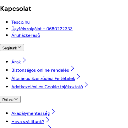
Kapcsolat
Tesco.hu
Ügyfélszolgálat - 0680222333
Áruházkereső
Segítünk
Árak
Biztonságos online rendelés
Általános Szerződési Feltételek
Adatkezelési és Cookie tájékoztató
Rólunk
Akadálymentesség
Hova szállítunk?