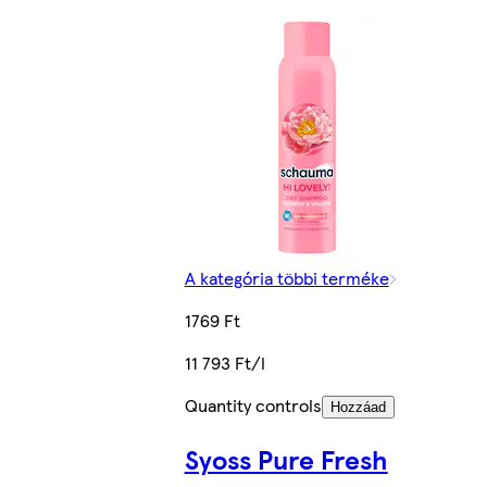
A kategória többi terméke
1769 Ft
11 793 Ft/l
Quantity controls
Hozzáad
Syoss Pure Fresh