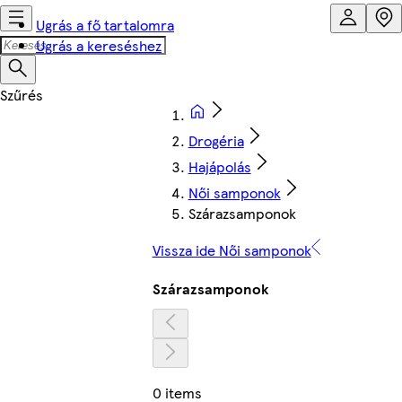
Ugrás a fő tartalomra
Ugrás a kereséshez
Drogéria
Hajápolás
Női samponok
Szárazsamponok
Vissza ide Női samponok
Szárazsamponok
0 items