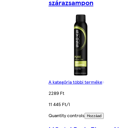
szárazsampon
A kategória többi terméke
2289 Ft
11 445 Ft/l
Quantity controls
Hozzáad