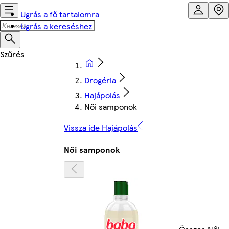
Ugrás a fő tartalomra
Ugrás a kereséshez
Drogéria
Hajápolás
Női samponok
Vissza ide Hajápolás
Női samponok