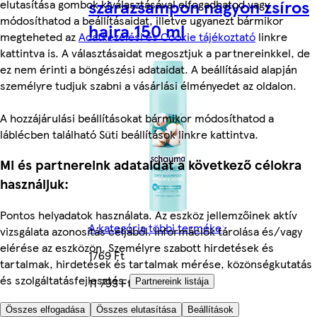
szárazsampon nagyon zsíros
elutasítása gombok kiválasztásával elfogadhatod vagy
módosíthatod a beállításaidat, illetve ugyanezt bármikor
hajra 150 ml
megteheted az
Adatkezelési és Cookie tájékoztató
linkre
kattintva is. A választásaidat megosztjuk a partnereinkkel, de
ez nem érinti a böngészési adataidat. A beállításaid alapján
személyre tudjuk szabni a vásárlási élményedet az oldalon.
A hozzájárulási beállításokat bármikor módosíthatod a
láblécben található Süti beállítások linkre kattintva.
Mi és partnereink adataidat a következő célokra
használjuk:
Pontos helyadatok használata. Az eszköz jellemzőinek aktív
A kategória többi terméke
vizsgálata azonosítás céljából. Információk tárolása és/vagy
elérése az eszközön. Személyre szabott hirdetések és
1769 Ft
tartalmak, hirdetések és tartalmak mérése, közönségkutatás
és szolgáltatásfejlesztés.
11 793 Ft/l
Partnereink listája
Quantity controls
Összes elfogadása
Összes elutasítása
Beállítások
Hozzáad