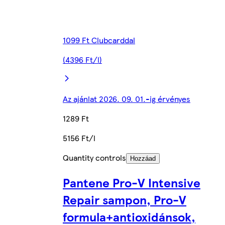
1099 Ft Clubcarddal
(4396 Ft/l)
Az ajánlat 2026. 09. 01.-ig érvényes
1289 Ft
5156 Ft/l
Quantity controls
Hozzáad
Pantene Pro-V Intensive
Repair sampon, Pro-V
formula+antioxidánsok,