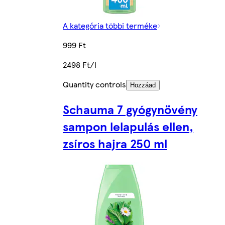
A kategória többi terméke
999 Ft
2498 Ft/l
Quantity controls
Hozzáad
Schauma 7 gyógynövény
sampon lelapulás ellen,
zsíros hajra 250 ml