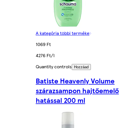
A kategória többi terméke
1069 Ft
4276 Ft/l
Quantity controls
Hozzáad
Batiste Heavenly Volume
szárazsampon hajtőemelő
hatással 200 ml