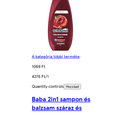
A kategória többi terméke
1069 Ft
4276 Ft/l
Quantity controls
Hozzáad
Baba 2in1 sampon és
balzsam száraz és