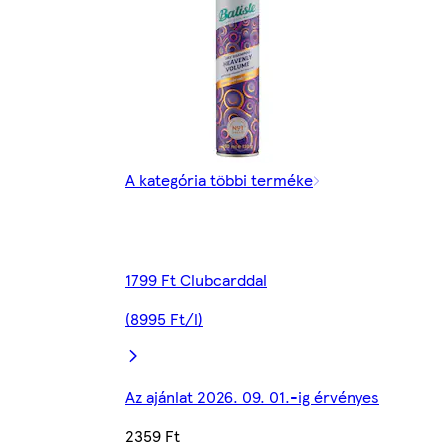
A kategória többi terméke
1799 Ft Clubcarddal
(8995 Ft/l)
Az ajánlat 2026. 09. 01.-ig érvényes
2359 Ft