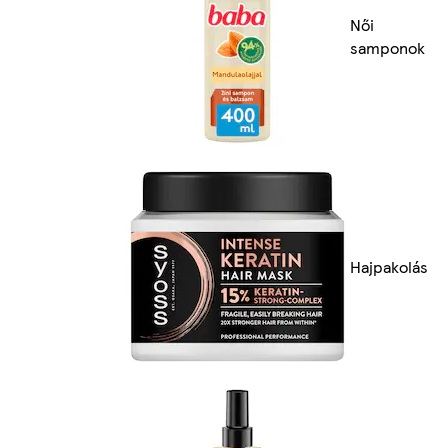
Női
samponok
Hajpakolás