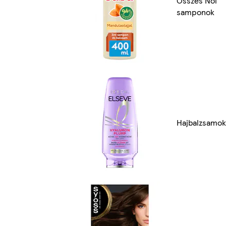
Összes Női
samponok
Hajbalzsamok