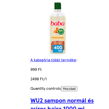
A kategória többi terméke
999 Ft
2498 Ft/l
Quantity controls
Hozzáad
WU2 sampon normál és
zsíros hajra 1000 ml