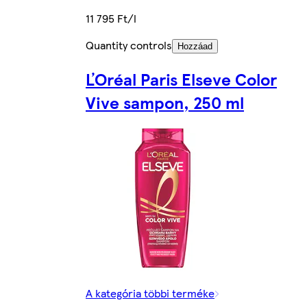
11 795 Ft/l
Quantity controls
Hozzáad
ĽOréal Paris Elseve Color
Vive sampon, 250 ml
A kategória többi terméke