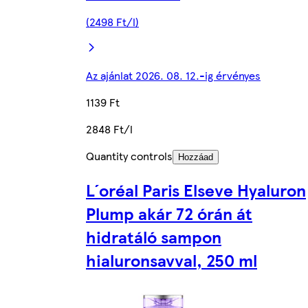
(2498 Ft/l)
Az ajánlat 2026. 08. 12.-ig érvényes
1139 Ft
2848 Ft/l
Quantity controls
Hozzáad
L´oréal Paris Elseve Hyaluron
Plump akár 72 órán át
hidratáló sampon
hialuronsavval, 250 ml