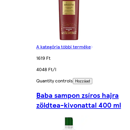
A kategória többi terméke
1619 Ft
4048 Ft/l
Quantity controls
Hozzáad
Baba sampon zsíros hajra
zöldtea-kivonattal 400 ml