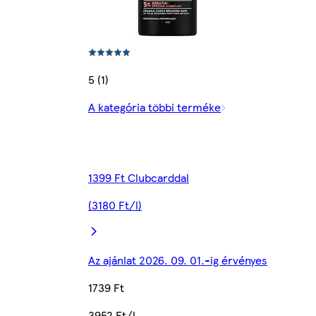
5 (1)
A kategória többi terméke
1399 Ft Clubcarddal
(3180 Ft/l)
Az ajánlat 2026. 09. 01.-ig érvényes
1739 Ft
3952 Ft/l