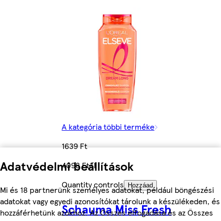
A kategória többi terméke
1639 Ft
Adatvédelmi beállítások
4098 Ft/l
Quantity controls
Hozzáad
Mi és 18 partnerünk személyes adatokat, például böngészési
adatokat vagy egyedi azonosítókat tárolunk a készülékeden, és
Schauma Miss Fresh
hozzáférhetünk azokhoz. Az Összes elfogadása és az Összes