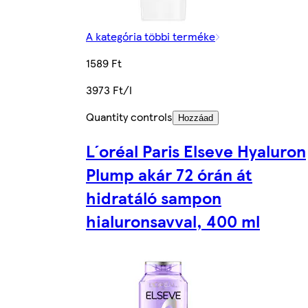
A kategória többi terméke
1589 Ft
3973 Ft/l
Quantity controls
Hozzáad
L´oréal Paris Elseve Hyaluron
Plump akár 72 órán át
hidratáló sampon
hialuronsavval, 400 ml