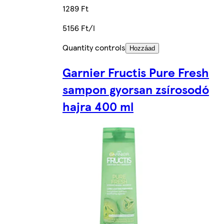
1289 Ft
5156 Ft/l
Quantity controls
Hozzáad
Garnier Fructis Pure Fresh
sampon gyorsan zsírosodó
hajra 400 ml