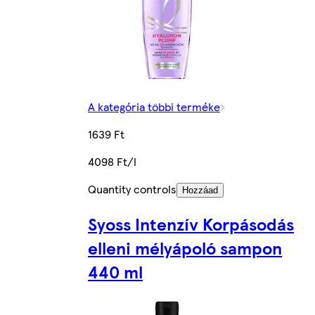
A kategória többi terméke
1639 Ft
4098 Ft/l
Quantity controls
Hozzáad
Syoss Intenzív Korpásodás
elleni mélyápoló sampon
440 ml