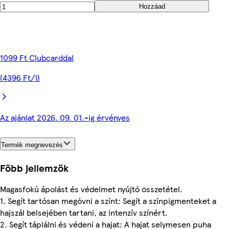
Hozzáad
1099 Ft Clubcarddal
(4396 Ft/l)
Az ajánlat 2026. 09. 01.-ig érvényes
Termék megnevezés
Főbb jellemzők
Magasfokú ápolást és védelmet nyújtó összetétel.
1. Segít tartósan megóvni a színt: Segít a színpigmenteket a
hajszál belsejében tartani, az intenzív színért.
2. Segít táplálni és védeni a hajat: A hajat selymesen puha