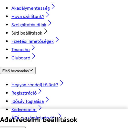
Akadálymentesség
Hova szállítunk?
Szolgáltatás díjak
Süti beállítások
Fizetési lehetőségek
Tesco.hu
Clubcard
Első bevásárlás
Hogyan rendelj tőlünk?
Regisztráció
Idősáv foglalása
Kedvenceim
ÁFÁ-s számla igénylés
Adatvédelmi beállítások