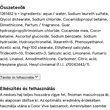
Összetevők
1261452 b - ingredients: aqua / water, Sodium laureth sulfate,
Glycol distearate, Sodium chloride, Cocamidopropyl betaine,
Dimethicone, Parfum / fragrance, Guar
hydroxypropyltrimonium chloride, Cocamide mea, Coco-
betaine, Ascorbyl glucoside, Sodium benzoate, Sodium
hydroxide, Hydroxycitronellal, Steareth-6, Phenoxyethanol,
Acetic acid, Peg-100 stearate, Ethylhexyl salicylate,
Trideceth-10, Trideceth-3, Salicylic acid, Limonene, Fumaric
acid, Linalool, Amodimethicone, Carbomer, Citric acid,
Hexylene glycol, Hexyl cinnamal (f.i.l. z70042443/1).
Tárolás és felhasználás
Elkészítés és felhasználás
A nedves haj teljes hosszára vigye fel, finoman masszírozza át,
és alaposan öblítse ki. Az optimális eredmény érdekében
használja utána a Color Vive balzsamot. Amennyiben szembe