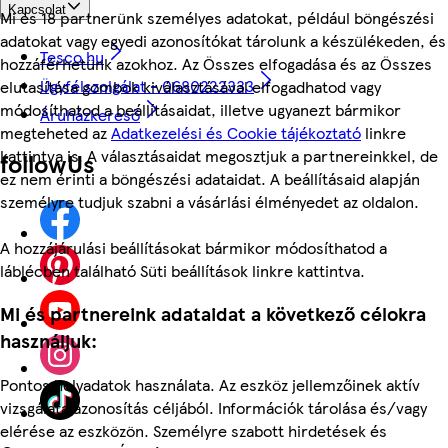
Kapcsolat
Mi és 18 partnerünk személyes adatokat, például böngészési
adatokat vagy egyedi azonosítókat tárolunk a készülékeden, és
Tesco.hu
hozzáférhetünk azokhoz. Az Összes elfogadása és az Összes
Ügyfélszolgálat - 0680222333
elutasítása gombok kiválasztásával elfogadhatod vagy
módosíthatod a beállításaidat, illetve ugyanezt bármikor
Áruházkereső
megteheted az
Adatkezelési és Cookie tájékoztató
linkre
kattintva is. A választásaidat megosztjuk a partnereinkkel, de
followUs
ez nem érinti a böngészési adataidat. A beállításaid alapján
személyre tudjuk szabni a vásárlási élményedet az oldalon.
A hozzájárulási beállításokat bármikor módosíthatod a
láblécben található Süti beállítások linkre kattintva.
Mi és partnereink adataidat a következő célokra
használjuk:
Pontos helyadatok használata. Az eszköz jellemzőinek aktív
vizsgálata azonosítás céljából. Információk tárolása és/vagy
elérése az eszközön. Személyre szabott hirdetések és