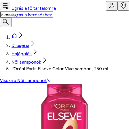
Ugrás a fő tartalomra
Ugrás a kereséshez
Drogéria
Hajápolás
Női samponok
ĽOréal Paris Elseve Color Vive sampon, 250 ml
Vissza a Női samponok