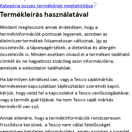
Kategória összes termékének megtekintése
Termékleírás használatával
Mindent megteszünk annak érdekében, hogy a
termékinformációk pontosak legyenek, azonban az
élelmiszertermékek folyamatosan változnak, így az
összetevők, a tápanyagértékek, a dietetikai és allergén
összetevők is. Minden esetben olvasd el a terméken található
címkét és ne hagyatkozz kizárólag azon információkra,
amelyek a weboldalon találhatóak.
Ha bármilyen kérdésed van, vagy a Tesco sajátmárkás
termékekkel kapcsolatban tájékoztatást szeretnél kapni,
kérjük, hogy vedd fel a kapcsolatot a Tesco vevőszolgálatával,
vagy a termék gyártójával, ha nem Tesco saját márkás
termékről van szó.
Annak ellenére, hogy a termékinformációk rendszeresen
frissítésre kerülnek, a Tesco nem vállal felelősséget
semmilyen helytelen információért, amely azonban a jogaidat