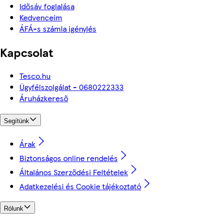
Idősáv foglalása
Kedvenceim
ÁFÁ-s számla igénylés
Kapcsolat
Tesco.hu
Ügyfélszolgálat - 0680222333
Áruházkereső
Segítünk
Árak
Biztonságos online rendelés
Általános Szerződési Feltételek
Adatkezelési és Cookie tájékoztató
Rólunk