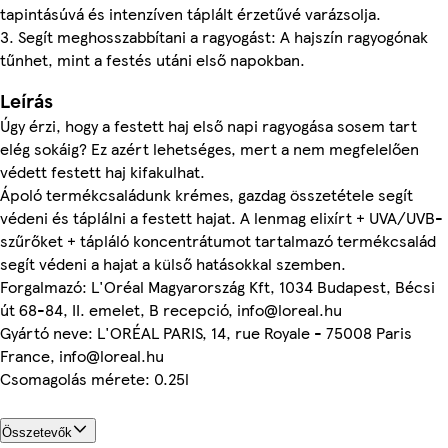
tapintásúvá és intenzíven táplált érzetűvé varázsolja.
3. Segít meghosszabbítani a ragyogást: A hajszín ragyogónak
tűnhet, mint a festés utáni első napokban.
Leírás
Úgy érzi, hogy a festett haj első napi ragyogása sosem tart
elég sokáig? Ez azért lehetséges, mert a nem megfelelően
védett festett haj kifakulhat.
Ápoló termékcsaládunk krémes, gazdag összetétele segít
védeni és táplálni a festett hajat. A lenmag elixírt + UVA/UVB-
szűrőket + tápláló koncentrátumot tartalmazó termékcsalád
segít védeni a hajat a külső hatásokkal szemben.
Forgalmazó: L'Oréal Magyarország Kft, 1034 Budapest, Bécsi
út 68-84, II. emelet, B recepció, info@loreal.hu
Gyártó neve: L'ORÉAL PARIS, 14, rue Royale - 75008 Paris
France, info@loreal.hu
Csomagolás mérete: 0.25l
Összetevők