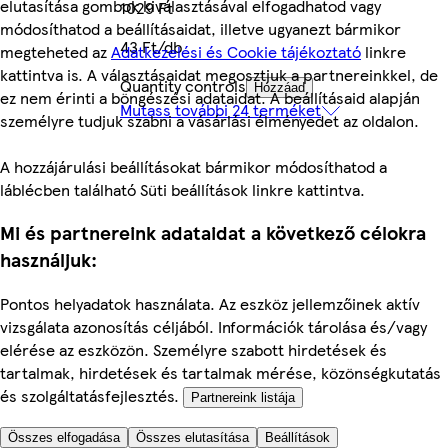
elutasítása gombok kiválasztásával elfogadhatod vagy
1029 Ft
módosíthatod a beállításaidat, illetve ugyanezt bármikor
43 Ft/db
megteheted az
Adatkezelési és Cookie tájékoztató
linkre
kattintva is. A választásaidat megosztjuk a partnereinkkel, de
Quantity controls
Hozzáad
ez nem érinti a böngészési adataidat. A beállításaid alapján
Mutass további 24 terméket
személyre tudjuk szabni a vásárlási élményedet az oldalon.
A hozzájárulási beállításokat bármikor módosíthatod a
láblécben található Süti beállítások linkre kattintva.
Mi és partnereink adataidat a következő célokra
használjuk:
Pontos helyadatok használata. Az eszköz jellemzőinek aktív
vizsgálata azonosítás céljából. Információk tárolása és/vagy
elérése az eszközön. Személyre szabott hirdetések és
tartalmak, hirdetések és tartalmak mérése, közönségkutatás
és szolgáltatásfejlesztés.
Partnereink listája
Összes elfogadása
Összes elutasítása
Beállítások