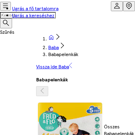
Ugrás a fő tartalomra
Ugrás a kereséshez
Baba
Babapelenkák
Vissza ide Baba
Babapelenkák
Összes
Babapelenkák