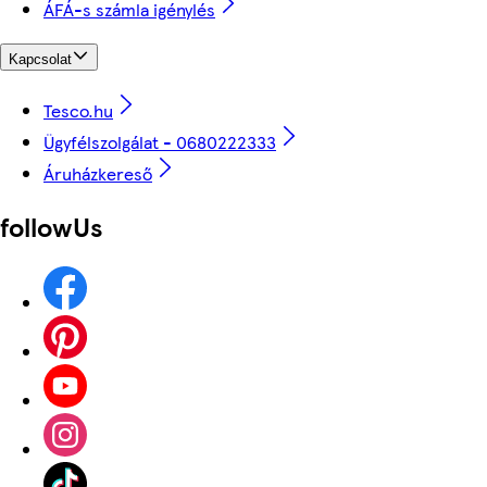
ÁFÁ-s számla igénylés
Kapcsolat
Tesco.hu
Ügyfélszolgálat - 0680222333
Áruházkereső
followUs