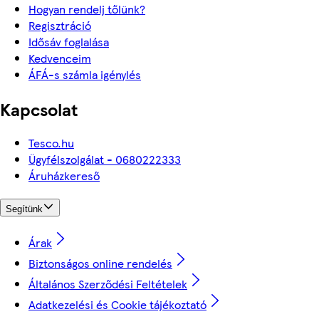
Hogyan rendelj tőlünk?
Regisztráció
Idősáv foglalása
Kedvenceim
ÁFÁ-s számla igénylés
Kapcsolat
Tesco.hu
Ügyfélszolgálat - 0680222333
Áruházkereső
Segítünk
Árak
Biztonságos online rendelés
Általános Szerződési Feltételek
Adatkezelési és Cookie tájékoztató