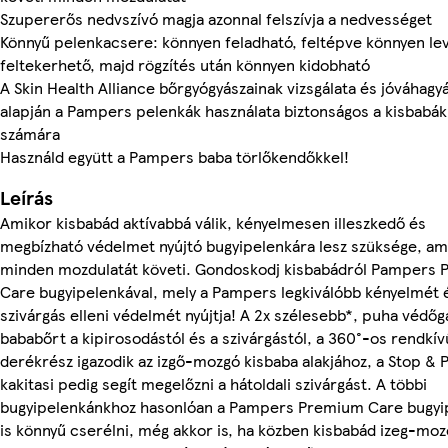
Szupererős nedvszívó magja azonnal felszívja a nedvességet
Könnyű pelenkacsere: könnyen feladható, feltépve könnyen le
feltekerhető, majd rögzítés után könnyen kidobható
A Skin Health Alliance bőrgyógyászainak vizsgálata és jóváhagy
alapján a Pampers pelenkák használata biztonságos a kisbabák
számára
Használd együtt a Pampers baba törlőkendőkkel!
Leírás
Amikor kisbabád aktívabbá válik, kényelmesen illeszkedő és
megbízható védelmet nyújtó bugyipelenkára lesz szüksége, am
minden mozdulatát követi. Gondoskodj kisbabádról Pampers
Care bugyipelenkával, mely a Pampers legkiválóbb kényelmét 
szivárgás elleni védelmét nyújtja! A 2x szélesebb*, puha védőgá
bababőrt a kipirosodástól és a szivárgástól, a 360°-os rendkív
derékrész igazodik az izgő-mozgó kisbaba alakjához, a Stop & 
kakitasi pedig segít megelőzni a hátoldali szivárgást. A többi
bugyipelenkánkhoz hasonlóan a Pampers Premium Care bugyi
is könnyű cserélni, még akkor is, ha közben kisbabád izeg-moz