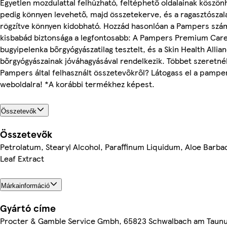
Egyetlen mozdulattal felhúzható, feltéphető oldalainak köszö
pedig könnyen levehető, majd összetekerve, és a ragasztószal
rögzítve könnyen kidobható. Hozzád hasonlóan a Pampers szám
kisbabád biztonsága a legfontosabb: A Pampers Premium Car
bugyipelenka bőrgyógyászatilag tesztelt, és a Skin Health Allia
bőrgyógyászainak jóváhagyásával rendelkezik. Többet szeretnél
Pampers által felhasznált összetevőkről? Látogass el a pampe
weboldalra! *A korábbi termékhez képest.
Összetevők
Összetevők
Petrolatum, Stearyl Alcohol, Paraffinum Liquidum, Aloe Barba
Leaf Extract
Márkainformáció
Gyártó címe
Procter & Gamble Service Gmbh, 65823 Schwalbach am Taun