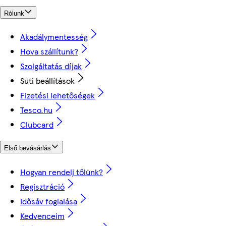
Rólunk
Akadálymentesség
Hova szállítunk?
Szolgáltatás díjak
Süti beállítások
Fizetési lehetőségek
Tesco.hu
Clubcard
Első bevásárlás
Hogyan rendelj tőlünk?
Regisztráció
Idősáv foglalása
Kedvenceim