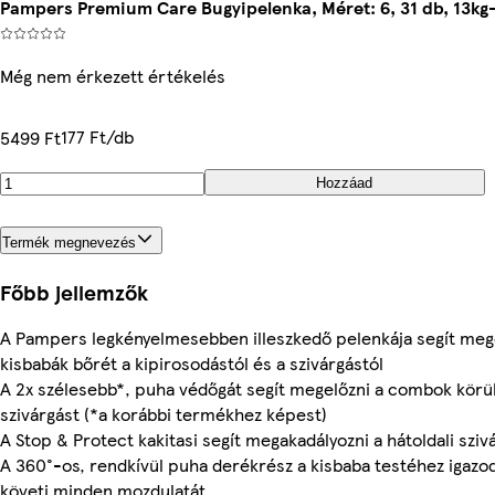
Pampers Premium Care Bugyipelenka, Méret: 6, 31 db, 13kg
Még nem érkezett értékelés
177 Ft/db
5499 Ft
Hozzáad
Termék megnevezés
Főbb jellemzők
A Pampers legkényelmesebben illeszkedő pelenkája segít meg
kisbabák bőrét a kipirosodástól és a szivárgástól
A 2x szélesebb*, puha védőgát segít megelőzni a combok körül
szivárgást (*a korábbi termékhez képest)
A Stop & Protect kakitasi segít megakadályozni a hátoldali sziv
A 360°-os, rendkívül puha derékrész a kisbaba testéhez igazo
követi minden mozdulatát