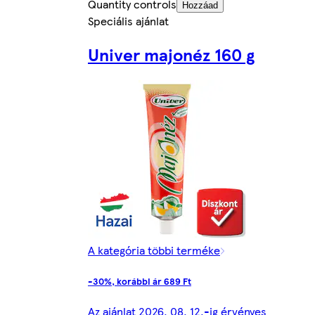
Quantity controls
Hozzáad
Speciális ajánlat
Univer majonéz 160 g
A kategória többi terméke
-30%, korábbi ár 689 Ft
Az ajánlat 2026. 08. 12.-ig érvényes