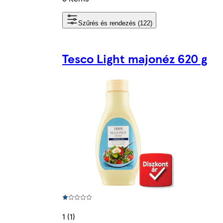
Szűrés és rendezés (122)
Tesco Light majonéz 620 g
1 (1)