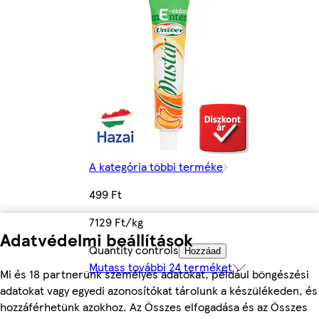
A kategória többi terméke
499 Ft
7129 Ft/kg
Adatvédelmi beállítások
Quantity controls
Hozzáad
Mutass további 24 terméket
Mi és 18 partnerünk személyes adatokat, például böngészési
adatokat vagy egyedi azonosítókat tárolunk a készülékeden, és
hozzáférhetünk azokhoz. Az Összes elfogadása és az Összes