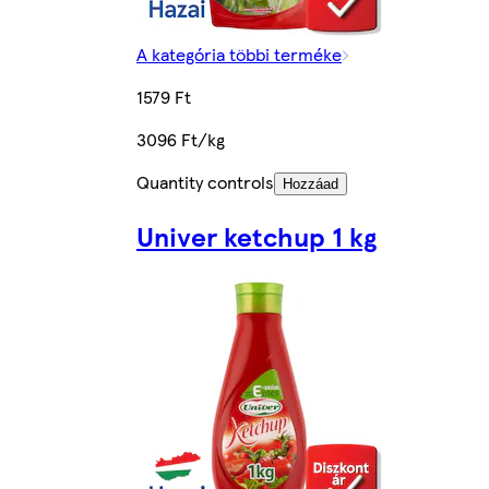
A kategória többi terméke
1579 Ft
3096 Ft/kg
Quantity controls
Hozzáad
Univer ketchup 1 kg