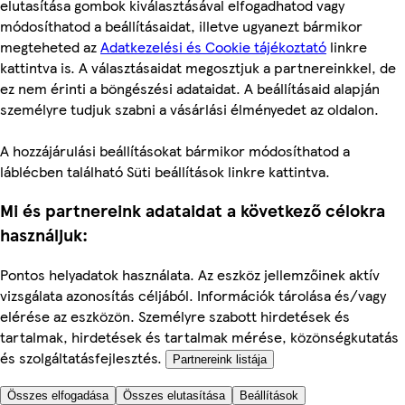
elutasítása gombok kiválasztásával elfogadhatod vagy
módosíthatod a beállításaidat, illetve ugyanezt bármikor
megteheted az
Adatkezelési és Cookie tájékoztató
linkre
kattintva is. A választásaidat megosztjuk a partnereinkkel, de
ez nem érinti a böngészési adataidat. A beállításaid alapján
személyre tudjuk szabni a vásárlási élményedet az oldalon.
A hozzájárulási beállításokat bármikor módosíthatod a
láblécben található Süti beállítások linkre kattintva.
Mi és partnereink adataidat a következő célokra
használjuk:
Pontos helyadatok használata. Az eszköz jellemzőinek aktív
vizsgálata azonosítás céljából. Információk tárolása és/vagy
elérése az eszközön. Személyre szabott hirdetések és
tartalmak, hirdetések és tartalmak mérése, közönségkutatás
és szolgáltatásfejlesztés.
Partnereink listája
Összes elfogadása
Összes elutasítása
Beállítások