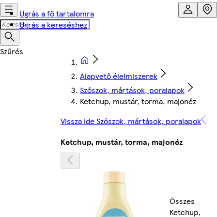
Ugrás a fő tartalomra
Ugrás a kereséshez
Alapvető élelmiszerek
Szószok, mártások, poralapok
Ketchup, mustár, torma, majonéz
Vissza ide Szószok, mártások, poralapok
Ketchup, mustár, torma, majonéz
Összes
Ketchup,