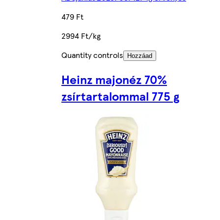
479 Ft
2994 Ft/kg
Quantity controls
Hozzáad
Heinz majonéz 70%
zsírtartalommal 775 g