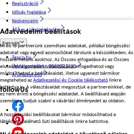
Regisztráció
Idősáv foglalása
Kedvenceim
ÁFÁ-s számla igénylés
Adatvédelmi beállítások
Kapcsolat
Mi és 18 partnerünk személyes adatokat, például böngészési
adatokat vagy egyedi azonosítókat tárolunk a készülékeden, és
Tesco.hu
hozzáférhetünk azokhoz. Az Összes elfogadása és az Összes
Ügyfélszolgálat - 0680222333
elutasítása gombok kiválasztásával elfogadhatod vagy
módosíthatod a beállításaidat, illetve ugyanezt bármikor
Áruházkereső
megteheted az
Adatkezelési és Cookie tájékoztató
linkre
kattintva is. A választásaidat megosztjuk a partnereinkkel, de
followUs
ez nem érinti a böngészési adataidat. A beállításaid alapján
személyre tudjuk szabni a vásárlási élményedet az oldalon.
A hozzájárulási beállításokat bármikor módosíthatod a
láblécben található Süti beállítások linkre kattintva.
Mi és partnereink adataidat a következő célokra