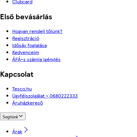
Clubcard
Első bevásárlás
Hogyan rendelj tőlünk?
Regisztráció
Idősáv foglalása
Kedvenceim
ÁFÁ-s számla igénylés
Kapcsolat
Tesco.hu
Ügyfélszolgálat - 0680222333
Áruházkereső
Segítünk
Árak