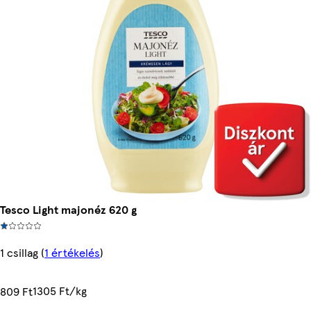
Tesco Light majonéz 620 g
1 csillag
(
1 értékelés
)
1305 Ft/kg
809 Ft