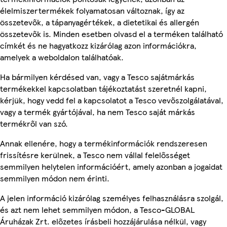
élelmiszertermékek folyamatosan változnak, így az
összetevők, a tápanyagértékek, a dietetikai és allergén
összetevők is. Minden esetben olvasd el a terméken található
címkét és ne hagyatkozz kizárólag azon információkra,
amelyek a weboldalon találhatóak.
Ha bármilyen kérdésed van, vagy a Tesco sajátmárkás
termékekkel kapcsolatban tájékoztatást szeretnél kapni,
kérjük, hogy vedd fel a kapcsolatot a Tesco vevőszolgálatával,
vagy a termék gyártójával, ha nem Tesco saját márkás
termékről van szó.
Annak ellenére, hogy a termékinformációk rendszeresen
frissítésre kerülnek, a Tesco nem vállal felelősséget
semmilyen helytelen információért, amely azonban a jogaidat
semmilyen módon nem érinti.
A jelen információ kizárólag személyes felhasználásra szolgál,
és azt nem lehet semmilyen módon, a Tesco-GLOBAL
Áruházak Zrt. előzetes írásbeli hozzájárulása nélkül, vagy