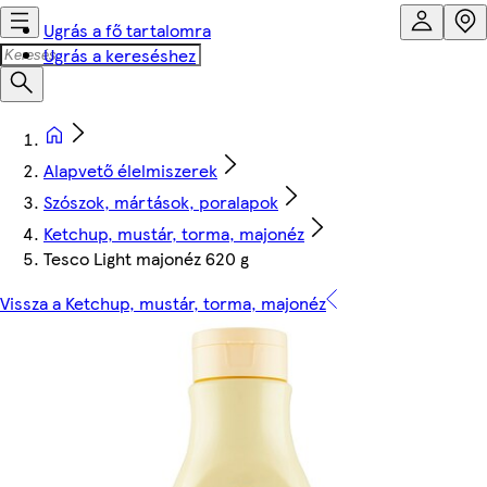
Ugrás a fő tartalomra
Ugrás a kereséshez
Alapvető élelmiszerek
Szószok, mártások, poralapok
Ketchup, mustár, torma, majonéz
Tesco Light majonéz 620 g
Vissza a Ketchup, mustár, torma, majonéz