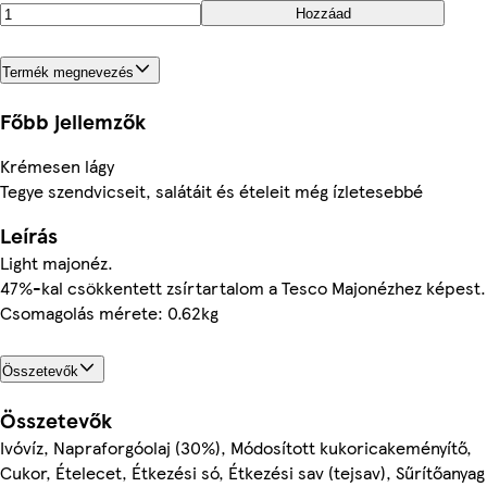
Hozzáad
Termék megnevezés
Főbb jellemzők
Krémesen lágy
Tegye szendvicseit, salátáit és ételeit még ízletesebbé
Leírás
Light majonéz.
47%-kal csökkentett zsírtartalom a Tesco Majonézhez képest.
Csomagolás mérete: 0.62kg
Összetevők
Összetevők
Ivóvíz, Napraforgóolaj (30%), Módosított kukoricakeményítő,
Cukor, Ételecet, Étkezési só, Étkezési sav (tejsav), Sűrítőanyag