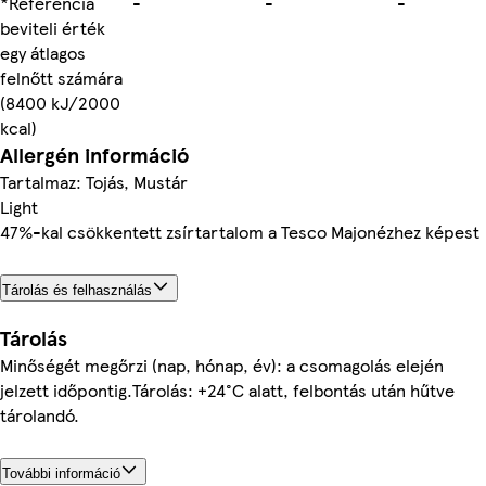
*Referencia
-
-
-
beviteli érték
egy átlagos
felnőtt számára
(8400 kJ/2000
kcal)
Allergén információ
Tartalmaz: Tojás, Mustár
Light
47%-kal csökkentett zsírtartalom a Tesco Majonézhez képest
Tárolás és felhasználás
Tárolás
Minőségét megőrzi (nap, hónap, év): a csomagolás elején
jelzett időpontig.Tárolás: +24°C alatt, felbontás után hűtve
tárolandó.
További információ