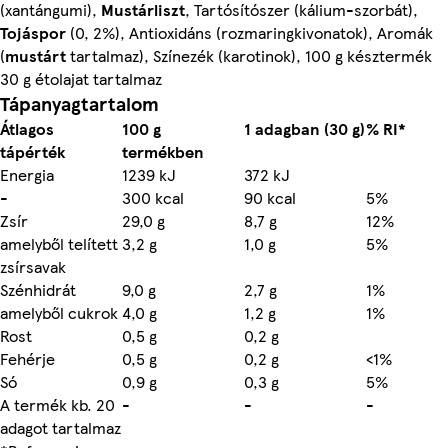
(xantángumi),
Mustárliszt
, Tartósítószer (kálium-szorbát),
Tojáspor
(0, 2%), Antioxidáns (rozmaringkivonatok), Aromák
(
mustárt
tartalmaz), Színezék (karotinok), 100 g késztermék
30 g étolajat tartalmaz
Tápanyagtartalom
Átlagos
100 g
1 adagban (30 g)
% RI*
tápérték
termékben
Energia
1239 kJ
372 kJ
-
300 kcal
90 kcal
5%
Zsír
29,0 g
8,7 g
12%
amelyből telített
3,2 g
1,0 g
5%
zsírsavak
Szénhidrát
9,0 g
2,7 g
1%
amelyből cukrok
4,0 g
1,2 g
1%
Rost
0,5 g
0,2 g
Fehérje
0,5 g
0,2 g
<1%
Só
0,9 g
0,3 g
5%
A termék kb. 20
-
-
-
adagot tartalmaz