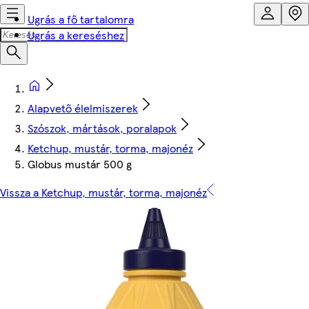
Ugrás a fő tartalomra
Ugrás a kereséshez
Alapvető élelmiszerek
Szószok, mártások, poralapok
Ketchup, mustár, torma, majonéz
Globus mustár 500 g
Vissza a Ketchup, mustár, torma, majonéz