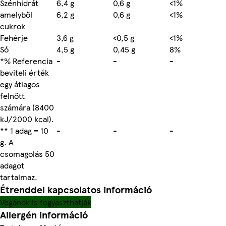
Szénhidrát
6,4 g
0,6 g
<1%
amelyből
6,2 g
0,6 g
<1%
cukrok
Fehérje
3,6 g
<0,5 g
<1%
Só
4,5 g
0,45 g
8%
*% Referencia
-
-
-
beviteli érték
egy átlagos
felnőtt
számára (8400
kJ/2000 kcal).
** 1 adag = 10
-
-
-
g. A
csomagolás 50
adagot
tartalmaz.
Étrenddel kapcsolatos információ
Vegánok is fogyaszthatják
Allergén információ