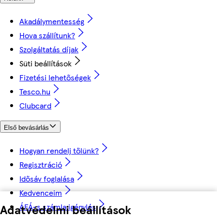
Akadálymentesség
Hova szállítunk?
Szolgáltatás díjak
Süti beállítások
Fizetési lehetőségek
Tesco.hu
Clubcard
Első bevásárlás
Hogyan rendelj tőlünk?
Regisztráció
Idősáv foglalása
Kedvenceim
Adatvédelmi beállítások
ÁFÁ-s számla igénylés