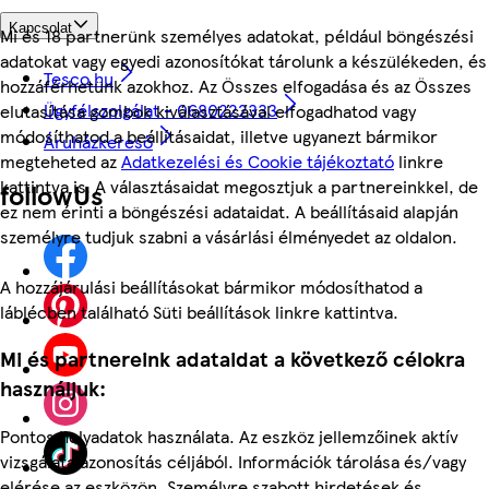
Kapcsolat
Mi és 18 partnerünk személyes adatokat, például böngészési
adatokat vagy egyedi azonosítókat tárolunk a készülékeden, és
Tesco.hu
hozzáférhetünk azokhoz. Az Összes elfogadása és az Összes
Ügyfélszolgálat - 0680222333
elutasítása gombok kiválasztásával elfogadhatod vagy
módosíthatod a beállításaidat, illetve ugyanezt bármikor
Áruházkereső
megteheted az
Adatkezelési és Cookie tájékoztató
linkre
kattintva is. A választásaidat megosztjuk a partnereinkkel, de
followUs
ez nem érinti a böngészési adataidat. A beállításaid alapján
személyre tudjuk szabni a vásárlási élményedet az oldalon.
A hozzájárulási beállításokat bármikor módosíthatod a
láblécben található Süti beállítások linkre kattintva.
Mi és partnereink adataidat a következő célokra
használjuk:
Pontos helyadatok használata. Az eszköz jellemzőinek aktív
vizsgálata azonosítás céljából. Információk tárolása és/vagy
elérése az eszközön. Személyre szabott hirdetések és