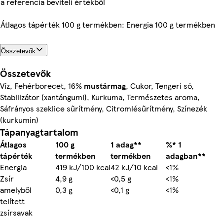
a referencia beviteli értékből
Átlagos tápérték 100 g termékben: Energia 100 g termékben
Összetevők
Összetevők
Víz, Fehérborecet, 16%
mustármag
, Cukor, Tengeri só,
Stabilizátor (xantángumi), Kurkuma, Természetes aroma,
Sáfrányos szeklice sűrítmény, Citromlésűrítmény, Színezék
(kurkumin)
Tápanyagtartalom
Átlagos
100 g
1 adag**
%* 1
tápérték
termékben
termékben
adagban**
Energia
419 kJ/100 kcal
42 kJ/10 kcal
<1%
Zsír
4,9 g
<0,5 g
<1%
amelyből
0,3 g
<0,1 g
<1%
telített
zsírsavak