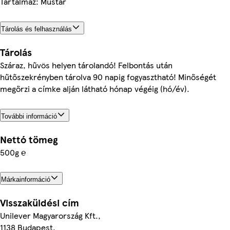
Tartalmaz: Mustár
Tárolás és felhasználás
Tárolás
Száraz, hűvös helyen tárolandó! Felbontás után
hűtőszekrényben tárolva 90 napig fogyasztható! Minőségét
megőrzi a címke alján látható hónap végéig (hó/év).
További információ
Nettó tömeg
500g ℮
Márkainformáció
Visszaküldési cím
Unilever Magyarország Kft.,
1138 Budapest,