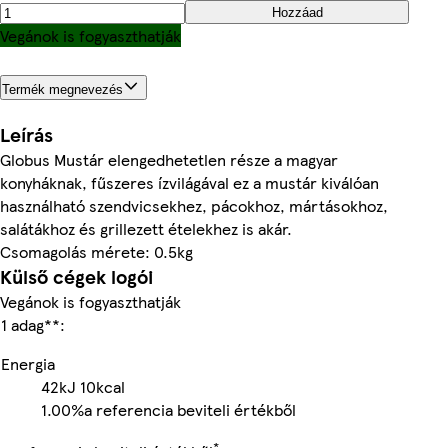
Hozzáad
Vegánok is fogyaszthatják
Termék megnevezés
Leírás
Globus Mustár elengedhetetlen része a magyar
konyháknak, fűszeres ízvilágával ez a mustár kiválóan
használható szendvicsekhez, pácokhoz, mártásokhoz,
salátákhoz és grillezett ételekhez is akár.
Csomagolás mérete: 0.5kg
Külső cégek logói
Vegánok is fogyaszthatják
1 adag**:
Energia
42kJ
10kcal
1.00%
a referencia beviteli értékből
*