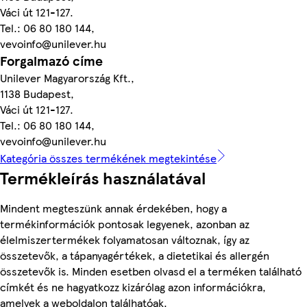
Váci út 121-127.
Tel.: 06 80 180 144,
vevoinfo@unilever.hu
Forgalmazó címe
Unilever Magyarország Kft.,
1138 Budapest,
Váci út 121-127.
Tel.: 06 80 180 144,
vevoinfo@unilever.hu
Kategória összes termékének megtekintése
Termékleírás használatával
Mindent megteszünk annak érdekében, hogy a
termékinformációk pontosak legyenek, azonban az
élelmiszertermékek folyamatosan változnak, így az
összetevők, a tápanyagértékek, a dietetikai és allergén
összetevők is. Minden esetben olvasd el a terméken található
címkét és ne hagyatkozz kizárólag azon információkra,
amelyek a weboldalon találhatóak.