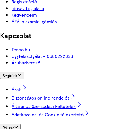
Regisztráció
Idősáv foglalása
Kedvenceim
ÁFÁ-s számla igénylés
Kapcsolat
Tesco.hu
Ügyfélszolgálat - 0680222333
Áruházkereső
Segítünk
Árak
Biztonságos online rendelés
Általános Szerződési Feltételek
Adatkezelési és Cookie tájékoztató
Rólunk