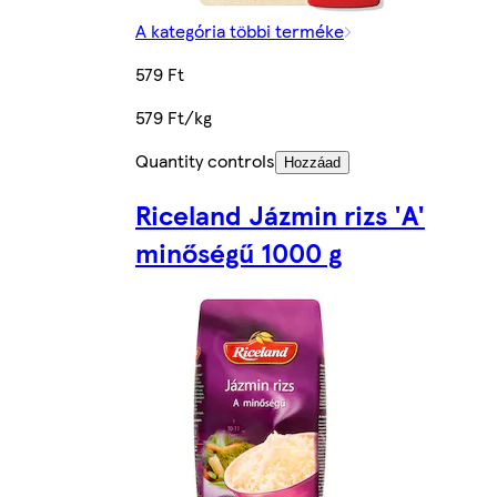
A kategória többi terméke
579 Ft
579 Ft/kg
Quantity controls
Hozzáad
Riceland Jázmin rizs 'A'
minőségű 1000 g