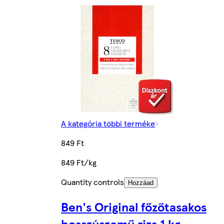
A kategória többi terméke
849 Ft
849 Ft/kg
Quantity controls
Hozzáad
Ben's Original főzőtasakos
hosszúszemű rizs 1 kg