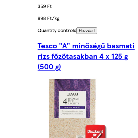
359 Ft
898 Ft/kg
Quantity controls
Hozzáad
Tesco "A" minőségű basmati
rizs főzőtasakban 4 x 125 g
(500 g)