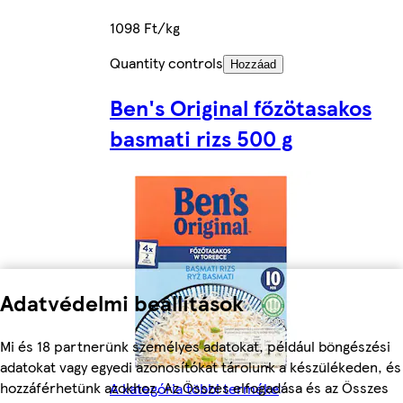
1098 Ft/kg
Quantity controls
Hozzáad
Ben's Original főzötasakos
basmati rizs 500 g
Adatvédelmi beállítások
Mi és 18 partnerünk személyes adatokat, például böngészési
adatokat vagy egyedi azonosítókat tárolunk a készülékeden, és
hozzáférhetünk azokhoz. Az Összes elfogadása és az Összes
A kategória többi terméke