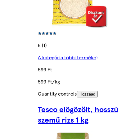
5 (1)
A kategória többi terméke
599 Ft
599 Ft/kg
Quantity controls
Hozzáad
Tesco előgőzölt, hosszú
szemű rizs 1 kg