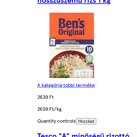
A kategória többi terméke
2639 Ft
2639 Ft/kg
Quantity controls
Hozzáad
Tesco "A" minőségű rizottó