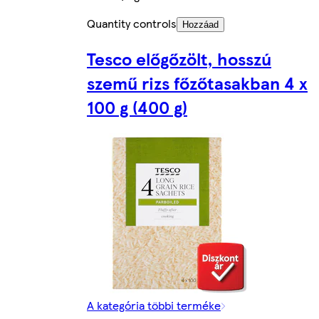
Quantity controls
Hozzáad
Tesco előgőzölt, hosszú
szemű rizs főzőtasakban 4 x
100 g (400 g)
A kategória többi terméke