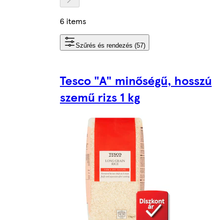
6 items
Szűrés és rendezés (57)
Tesco "A" minőségű, hosszú
szemű rizs 1 kg