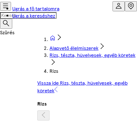
Ugrás a fő tartalomra
Ugrás a kereséshez
Alapvető élelmiszerek
Rizs, tészta, hüvelyesek, egyéb köretek
Rizs
Vissza ide Rizs, tészta, hüvelyesek, egyéb
köretek
Rizs