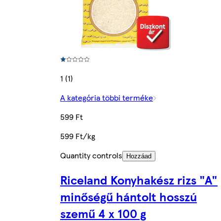
1 (1)
A kategória többi terméke
599 Ft
599 Ft/kg
Quantity controls
Hozzáad
Riceland Konyhakész rizs "A"
minőségű hántolt hosszú
szemű 4 x 100 g