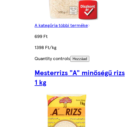
A kategória többi terméke
699 Ft
1398 Ft/kg
Quantity controls
Hozzáad
Mesterrizs "A" minőségű rizs
1 kg