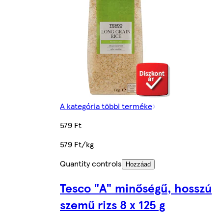
A kategória többi terméke
579 Ft
579 Ft/kg
Quantity controls
Hozzáad
Tesco "A" minőségű, hosszú
szemű rizs 8 x 125 g