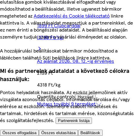
elutasítása gombok kiválasztásával elfogadhatod vagy
módosíthatod a beállításaidat, illetve ugyanezt bármikor
megteheted az
Adatkezelési és Cookie tájékoztató
linkre
kattintva is. A választásaidat megosztjuk a partnereinkkel, de
1899 Ft Clubcarddal
ez nem érinti a böngészési adataidat. A beállításaid alapján
személyre tudjuk szabni a vásárlási élményedet az oldalon.
(3798 Ft/kg)
A hozzájárulási beállításokat bármikor módosíthatod a
láblécben található Süti beállítások linkre kattintva.
Az ajánlat 2026. 08. 12.-ig érvényes
Mi és partnereink adataidat a következő célokra
2159 Ft
használjuk:
4318 Ft/kg
Pontos helyadatok használata. Az eszköz jellemzőinek aktív
Quantity controls
Hozzáad
vizsgálata azonosítás céljából. Információk tárolása és/vagy
Mutass további 9 terméket
elérése az eszközön. Személyre szabott hirdetések és
tartalmak, hirdetések és tartalmak mérése, közönségkutatás
és szolgáltatásfejlesztés.
Partnereink listája
Összes elfogadása
Összes elutasítása
Beállítások