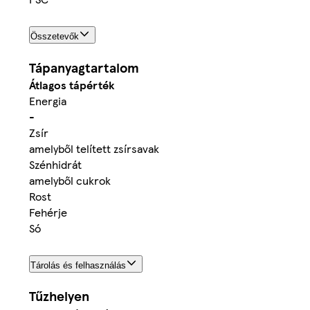
Összetevők
Tápanyagtartalom
Átlagos tápérték
Energia
-
Zsír
amelyből telített zsírsavak
Szénhidrát
amelyből cukrok
Rost
Fehérje
Só
Tárolás és felhasználás
Tűzhelyen