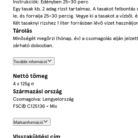
Instrukciók: Edényben 25-30 perc
Egy tasak kb. 2 adag rizst tartalmaz. A tasakot felbontás
le, és forralja 25-30 percig. Vegye ki a tasakot a vízből, é
Két tasaknyi rizshez 1 liter forrásban lévő vizet használjo
Tárolás
Minőségét megőrzi (hónap, év) a csomagolás alján jelzet
zárható dobozban.
További információ
Nettó tömeg
4 x 125g ℮
Származási ország
Csomagolva: Lengyelország
FSC® C125136 - Mix
Márkainformáció
Visszaküldési cím