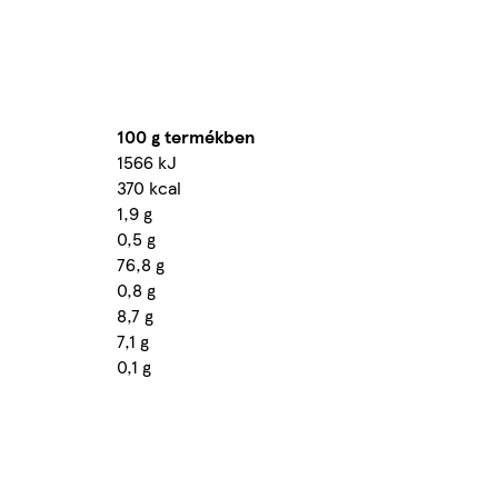
100 g termékben
1566 kJ
370 kcal
1,9 g
0,5 g
76,8 g
0,8 g
8,7 g
7,1 g
0,1 g