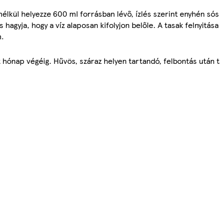
 nélkül helyezze 600 ml forrásban lévő, ízlés szerint enyhén sós
s hagyja, hogy a víz alaposan kifolyjon belőle. A tasak felnyitása 
n.
t hónap végéig. Hűvös, száraz helyen tartandó, felbontás után 