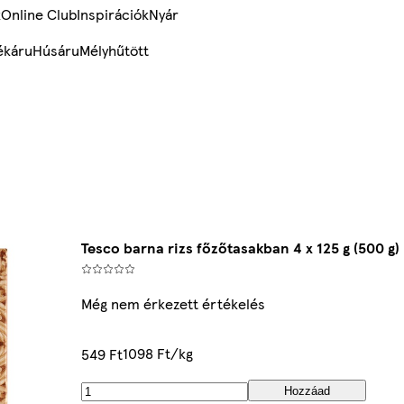
k
Online Club
Inspirációk
Nyár
ékáru
Húsáru
Mélyhűtött
Tesco barna rizs főzőtasakban 4 x 125 g (500 g)
Még nem érkezett értékelés
1098 Ft/kg
549 Ft
Hozzáad