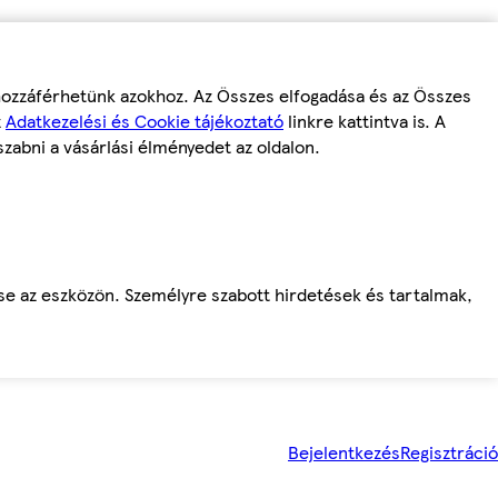
 hozzáférhetünk azokhoz. Az Összes elfogadása és az Összes
z
Adatkezelési és Cookie tájékoztató
linkre kattintva is. A
szabni a vásárlási élményedet az oldalon.
ése az eszközön. Személyre szabott hirdetések és tartalmak,
Bejelentkezés
Regisztráció