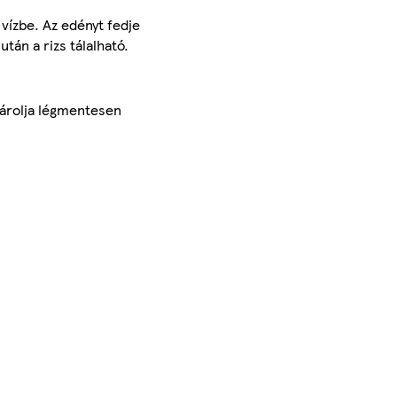
 vízbe. Az edényt fedje
után a rizs tálalható.
tárolja légmentesen