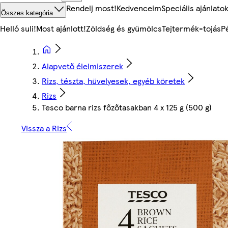
Rendelj most!
Kedvenceim
Speciális ajánlato
Összes kategória
Helló suli!
Most ajánlott!
Zöldség és gyümölcs
Tejtermék-tojás
P
Alapvető élelmiszerek
Rizs, tészta, hüvelyesek, egyéb köretek
Rizs
Tesco barna rizs főzőtasakban 4 x 125 g (500 g)
Vissza a Rizs