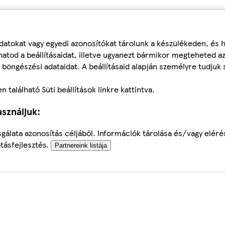
datokat vagy egyedi azonosítókat tárolunk a készülékeden, és
atod a beállításaidat, illetve ugyanezt bármikor megteheted a
 böngészési adataidat. A beállításaid alapján személyre tudjuk 
található Süti beállítások linkre kattintva.
sználjuk:
sgálata azonosítás céljából. Információk tárolása és/vagy elér
tásfejlesztés.
Partnereink listája