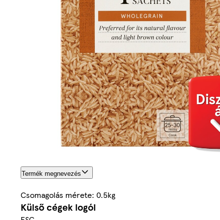
Termék megnevezés
Csomagolás mérete: 0.5kg
Külső cégek logói
FSC