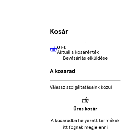
Kosár
0 Ft
Aktuális kosárérték
0 Ft
Aktuális kosárérték
Bevásárlás elküldése
A kosarad
Válassz szolgáltatásaink közül
Üres kosár
A kosaradba helyezett termékek
itt fognak megjelenni