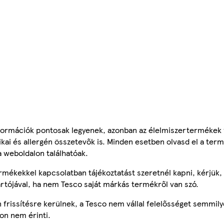
ormációk pontosak legyenek, azonban az élelmiszertermékek
tikai és allergén összetevők is. Minden esetben olvasd el a ter
a weboldalon találhatóak.
mékekkel kapcsolatban tájékoztatást szeretnél kapni, kérjük, 
ártójával, ha nem Tesco saját márkás termékről van szó.
frissítésre kerülnek, a Tesco nem vállal felelősséget semmily
on nem érinti.