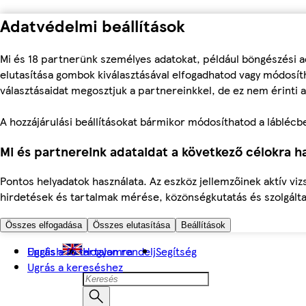
Adatvédelmi beállítások
Mi és 18 partnerünk személyes adatokat, például böngészési a
elutasítása gombok kiválasztásával elfogadhatod vagy módosíth
választásaidat megosztjuk a partnereinkkel, de ez nem érinti a
A hozzájárulási beállításokat bármikor módosíthatod a láblécben 
Mi és partnereink adataidat a következő célokra ha
Pontos helyadatok használata. Az eszköz jellemzőinek aktív viz
hirdetések és tartalmak mérése, közönségkutatás és szolgálta
Összes elfogadása
Összes elutasítása
Beállítások
Ugrás a fő tartalomra
English
Hogyan rendelj
Segítség
Ugrás a kereséshez