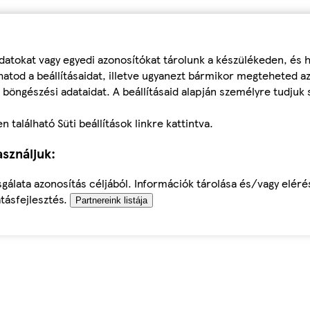
datokat vagy egyedi azonosítókat tárolunk a készülékeden, és
atod a beállításaidat, illetve ugyanezt bármikor megteheted a
 böngészési adataidat. A beállításaid alapján személyre tudjuk 
található Süti beállítások linkre kattintva.
sználjuk:
sgálata azonosítás céljából. Információk tárolása és/vagy elér
tásfejlesztés.
Partnereink listája