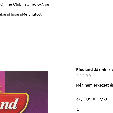
k
Online Club
Inspirációk
Nyár
ékáru
Húsáru
Mélyhűtött
Riceland Jázmin riz
Még nem érkezett é
1900 Ft/kg
475 Ft