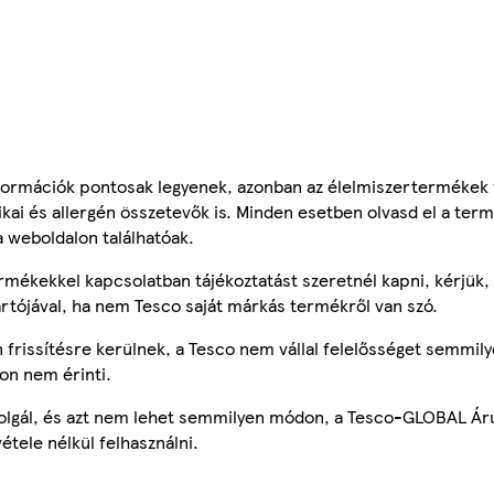
ormációk pontosak legyenek, azonban az élelmiszertermékek
tikai és allergén összetevők is. Minden esetben olvasd el a ter
a weboldalon találhatóak.
mékekkel kapcsolatban tájékoztatást szeretnél kapni, kérjük, 
ártójával, ha nem Tesco saját márkás termékről van szó.
frissítésre kerülnek, a Tesco nem vállal felelősséget semmily
on nem érinti.
szolgál, és azt nem lehet semmilyen módon, a Tesco-GLOBAL Ár
étele nélkül felhasználni.