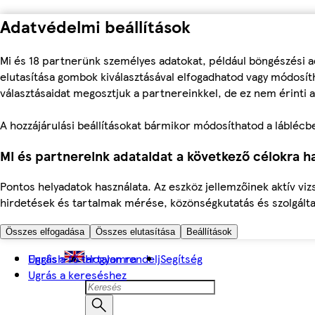
Adatvédelmi beállítások
Mi és 18 partnerünk személyes adatokat, például böngészési a
elutasítása gombok kiválasztásával elfogadhatod vagy módosíth
választásaidat megosztjuk a partnereinkkel, de ez nem érinti a
A hozzájárulási beállításokat bármikor módosíthatod a láblécben 
Mi és partnereink adataidat a következő célokra ha
Pontos helyadatok használata. Az eszköz jellemzőinek aktív viz
hirdetések és tartalmak mérése, közönségkutatás és szolgálta
Összes elfogadása
Összes elutasítása
Beállítások
Ugrás a fő tartalomra
English
Hogyan rendelj
Segítség
Ugrás a kereséshez