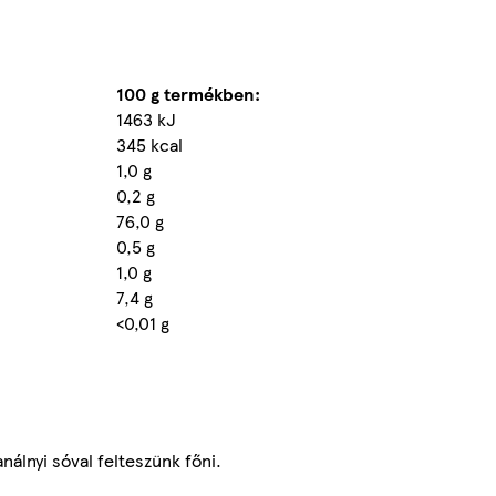
100 g termékben:
1463 kJ
345 kcal
1,0 g
0,2 g
76,0 g
0,5 g
1,0 g
7,4 g
<0,01 g
análnyi sóval felteszünk főni.