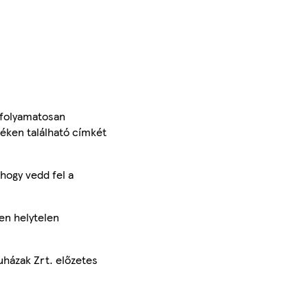
 folyamatosan
méken található címkét
hogy vedd fel a
en helytelen
uházak Zrt. előzetes