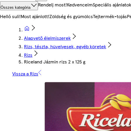
Rendelj most!
Kedvenceim
Speciális ajánlato
Összes kategória
Helló suli!
Most ajánlott!
Zöldség és gyümölcs
Tejtermék-tojás
P
Alapvető élelmiszerek
Rizs, tészta, hüvelyesek, egyéb köretek
Rizs
Riceland Jázmin rizs 2 x 125 g
Vissza a Rizs