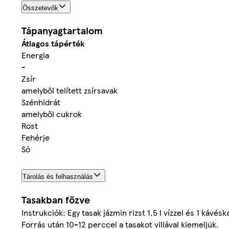
Összetevők
Tápanyagtartalom
Átlagos tápérték
Energia
-
Zsír
amelyből telített zsírsavak
Szénhidrát
amelyből cukrok
Rost
Fehérje
Só
Tárolás és felhasználás
Tasakban főzve
Instrukciók: Egy tasak jázmin rizst 1,5 l vízzel és 1 kávésk
Forrás után 10-12 perccel a tasakot villával kiemeljük.