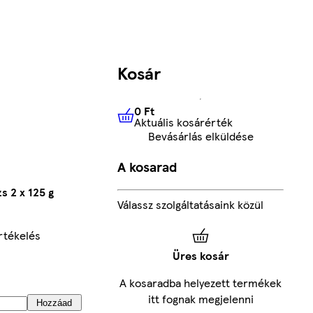
Kosár
0 Ft
Aktuális kosárérték
0 Ft
Aktuális kosárérték
Bevásárlás elküldése
A kosarad
s 2 x 125 g
Válassz szolgáltatásaink közül
rtékelés
Üres kosár
A kosaradba helyezett termékek
itt fognak megjelenni
Hozzáad