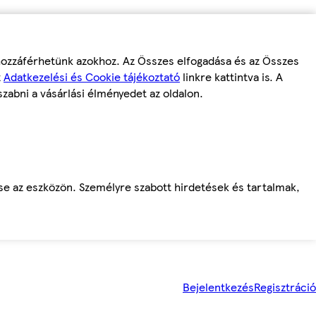
 hozzáférhetünk azokhoz. Az Összes elfogadása és az Összes
z
Adatkezelési és Cookie tájékoztató
linkre kattintva is. A
szabni a vásárlási élményedet az oldalon.
ése az eszközön. Személyre szabott hirdetések és tartalmak,
Bejelentkezés
Regisztráció