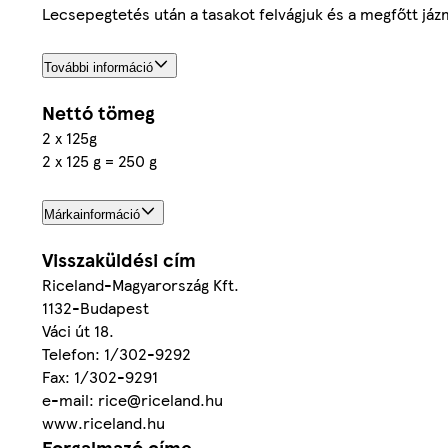
Lecsepegtetés után a tasakot felvágjuk és a megfőtt jázmi
További információ
Nettó tömeg
2 x 125g
2 x 125 g = 250 g
Márkainformáció
Visszaküldési cím
Riceland-Magyarország Kft.
1132-Budapest
Váci út 18.
Telefon: 1/302-9292
Fax: 1/302-9291
e-mail: rice@riceland.hu
www.riceland.hu
Forgalmazó címe