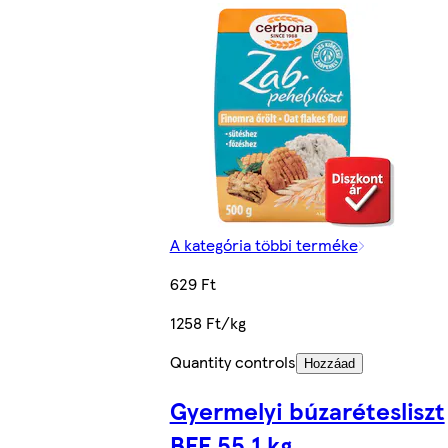
A kategória többi terméke
629 Ft
1258 Ft/kg
Quantity controls
Hozzáad
Gyermelyi búzarétesliszt
BFF 55 1 kg