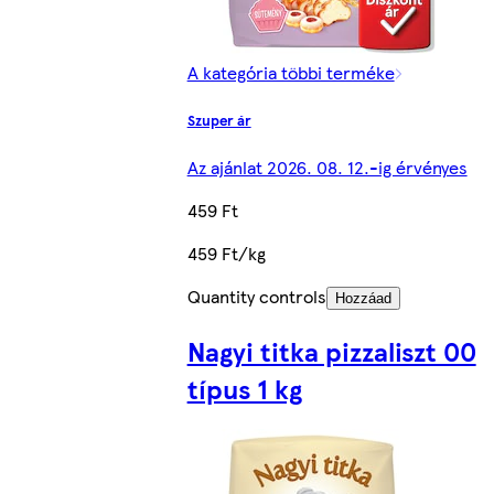
A kategória többi terméke
Szuper ár
Az ajánlat 2026. 08. 12.-ig érvényes
459 Ft
459 Ft/kg
Quantity controls
Hozzáad
Nagyi titka pizzaliszt 00
típus 1 kg