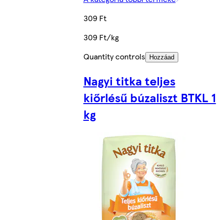
309 Ft
309 Ft/kg
Quantity controls
Hozzáad
Nagyi titka teljes
kiőrlésű búzaliszt BTKL 1
kg