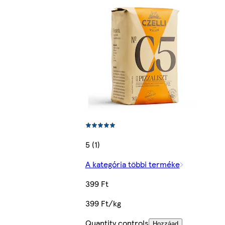
5 (1)
A kategória többi terméke
399 Ft
399 Ft/kg
Quantity controls
Hozzáad