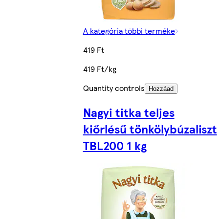
A kategória többi terméke
419 Ft
419 Ft/kg
Quantity controls
Hozzáad
Nagyi titka teljes
kiőrlésű tönkölybúzaliszt
TBL200 1 kg