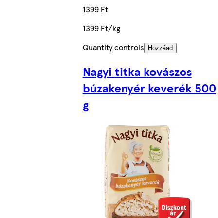
1399 Ft
1399 Ft/kg
Quantity controls
Hozzáad
Nagyi titka kovászos
búzakenyér keverék 500
g