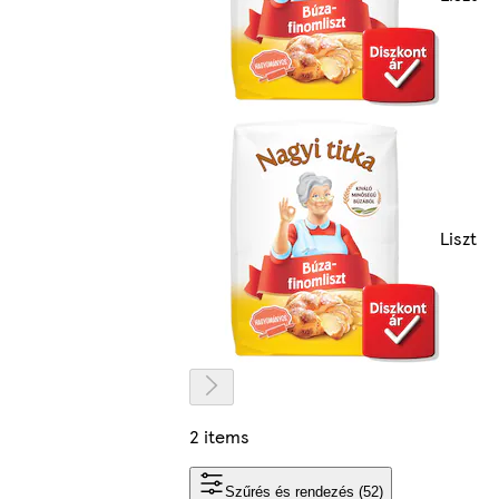
Liszt
2 items
Szűrés és rendezés (52)