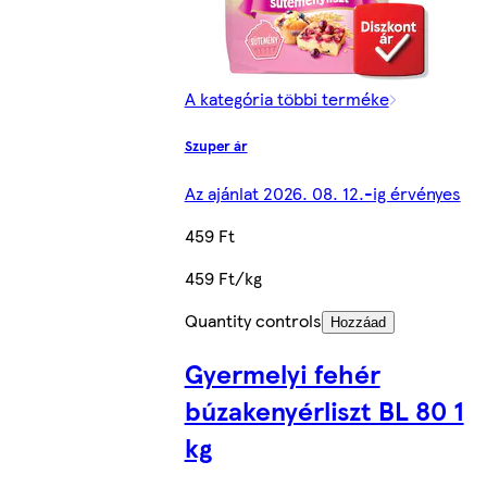
A kategória többi terméke
Szuper ár
Az ajánlat 2026. 08. 12.-ig érvényes
459 Ft
459 Ft/kg
Quantity controls
Hozzáad
Gyermelyi fehér
búzakenyérliszt BL 80 1
kg