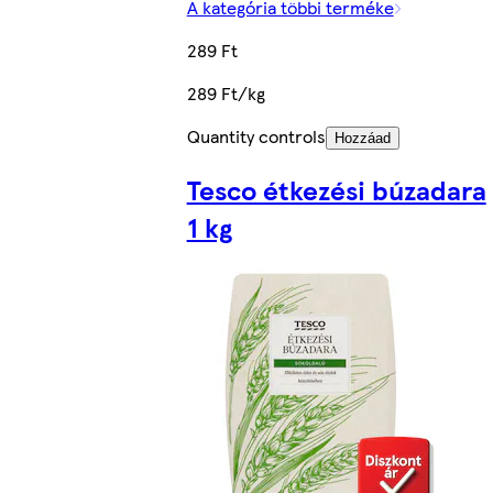
A kategória többi terméke
289 Ft
289 Ft/kg
Quantity controls
Hozzáad
Tesco étkezési búzadara
1 kg