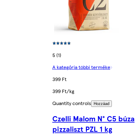
5 (1)
A kategória többi terméke
399 Ft
399 Ft/kg
Quantity controls
Hozzáad
Czelli Malom N° C5 búza
pizzaliszt PZL 1 kg