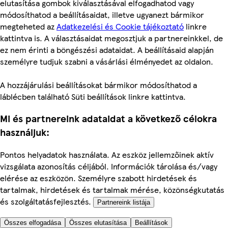
elutasítása gombok kiválasztásával elfogadhatod vagy
módosíthatod a beállításaidat, illetve ugyanezt bármikor
megteheted az
Adatkezelési és Cookie tájékoztató
linkre
kattintva is. A választásaidat megosztjuk a partnereinkkel, de
ez nem érinti a böngészési adataidat. A beállításaid alapján
személyre tudjuk szabni a vásárlási élményedet az oldalon.
A hozzájárulási beállításokat bármikor módosíthatod a
láblécben található Süti beállítások linkre kattintva.
Mi és partnereink adataidat a következő célokra
használjuk:
Pontos helyadatok használata. Az eszköz jellemzőinek aktív
vizsgálata azonosítás céljából. Információk tárolása és/vagy
elérése az eszközön. Személyre szabott hirdetések és
tartalmak, hirdetések és tartalmak mérése, közönségkutatás
és szolgáltatásfejlesztés.
Partnereink listája
Összes elfogadása
Összes elutasítása
Beállítások