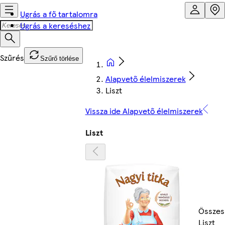
Ugrás a fő tartalomra
Ugrás a kereséshez
Szűrő törlése
Alapvető élelmiszerek
Liszt
Vissza ide Alapvető élelmiszerek
Liszt
Összes
Liszt