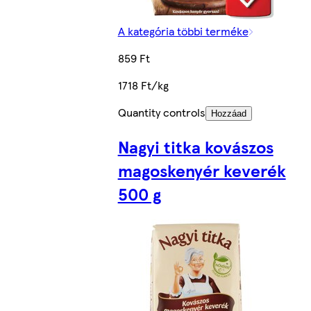
A kategória többi terméke
859 Ft
1718 Ft/kg
Quantity controls
Hozzáad
Nagyi titka kovászos
magoskenyér keverék
500 g