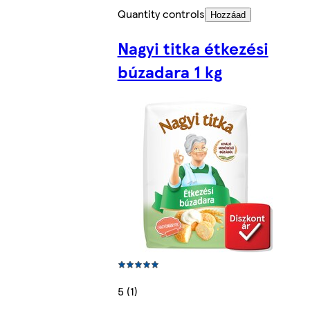
Quantity controls
Hozzáad
Nagyi titka étkezési
búzadara 1 kg
5 (1)