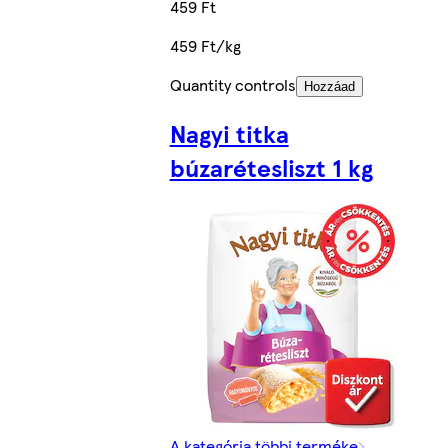
459 Ft
459 Ft/kg
Quantity controls
Hozzáad
Nagyi titka
búzarétesliszt 1 kg
A kategória többi terméke