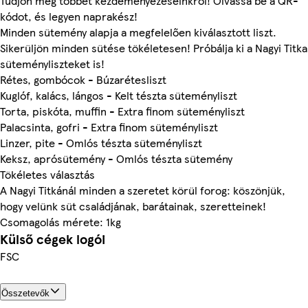
Tudjon meg többet kezdeményezéseinkről! Olvassa be a QR-
kódot, és legyen naprakész!
Minden sütemény alapja a megfelelően kiválasztott liszt.
Sikerüljön minden sütése tökéletesen! Próbálja ki a Nagyi Titka
süteményliszteket is!
Rétes, gombócok - Búzarétesliszt
Kuglóf, kalács, lángos - Kelt tészta süteményliszt
Torta, piskóta, muffin - Extra finom süteményliszt
Palacsinta, gofri - Extra finom süteményliszt
Linzer, pite - Omlós tészta süteményliszt
Keksz, aprósütemény - Omlós tészta sütemény
Tökéletes választás
A Nagyi Titkánál minden a szeretet körül forog: köszönjük,
hogy velünk süt családjának, barátainak, szeretteinek!
Csomagolás mérete: 1kg
Külső cégek logói
FSC
Összetevők