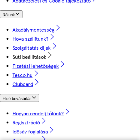
Adatkezelési és Cookie tájékoztató
Rólunk
Akadálymentesség
Hova szállítunk?
Szolgáltatás díjak
Süti beállítások
Fizetési lehetőségek
Tesco.hu
Clubcard
Első bevásárlás
Hogyan rendelj tőlünk?
Regisztráció
Idősáv foglalása