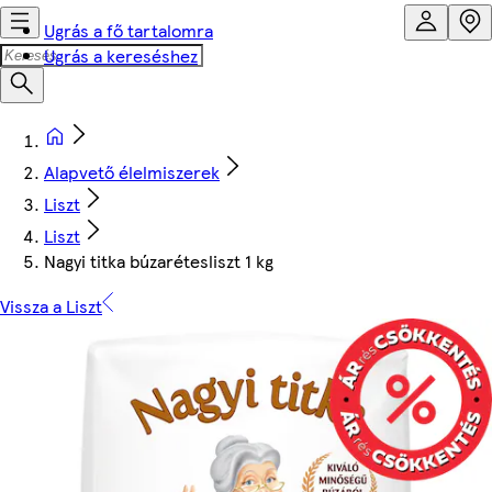
Ugrás a fő tartalomra
Ugrás a kereséshez
Alapvető élelmiszerek
Liszt
Liszt
Nagyi titka búzarétesliszt 1 kg
Vissza a Liszt