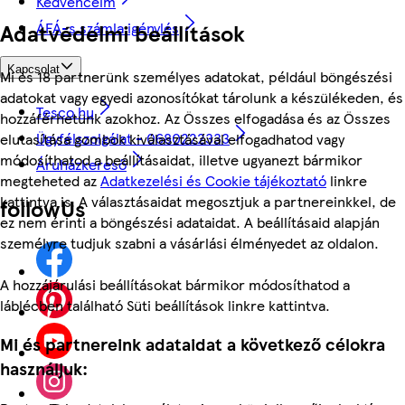
Kedvenceim
ÁFÁ-s számla igénylés
Adatvédelmi beállítások
Kapcsolat
Mi és 18 partnerünk személyes adatokat, például böngészési
adatokat vagy egyedi azonosítókat tárolunk a készülékeden, és
Tesco.hu
hozzáférhetünk azokhoz. Az Összes elfogadása és az Összes
Ügyfélszolgálat - 0680222333
elutasítása gombok kiválasztásával elfogadhatod vagy
módosíthatod a beállításaidat, illetve ugyanezt bármikor
Áruházkereső
megteheted az
Adatkezelési és Cookie tájékoztató
linkre
kattintva is. A választásaidat megosztjuk a partnereinkkel, de
followUs
ez nem érinti a böngészési adataidat. A beállításaid alapján
személyre tudjuk szabni a vásárlási élményedet az oldalon.
A hozzájárulási beállításokat bármikor módosíthatod a
láblécben található Süti beállítások linkre kattintva.
Mi és partnereink adataidat a következő célokra
használjuk: