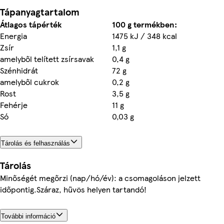
Tápanyagtartalom
Átlagos tápérték
100 g termékben:
Energia
1475 kJ / 348 kcal
Zsír
1,1 g
amelyből telített zsírsavak
0,4 g
Szénhidrát
72 g
amelyből cukrok
0,2 g
Rost
3,5 g
Fehérje
11 g
Só
0,03 g
Tárolás és felhasználás
Tárolás
Minőségét megőrzi (nap/hó/év): a csomagoláson jelzett
időpontig.Száraz, hűvös helyen tartandó!
További információ