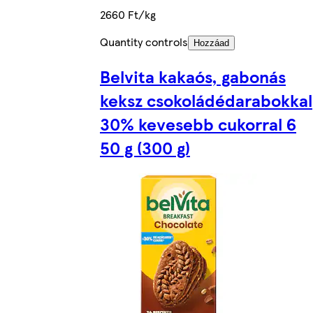
2660 Ft/kg
Quantity controls
Hozzáad
Belvita kakaós, gabonás
keksz csokoládédarabokkal
30% kevesebb cukorral 6
50 g (300 g)