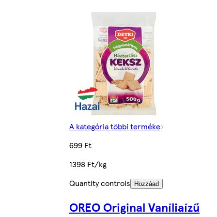
A kategória többi terméke
699 Ft
1398 Ft/kg
Quantity controls
Hozzáad
OREO Original Vaníliaízű