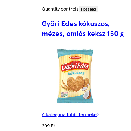
Quantity controls
Hozzáad
Győri Édes kókuszos,
mézes, omlós keksz 150 g
A kategória többi terméke
399 Ft