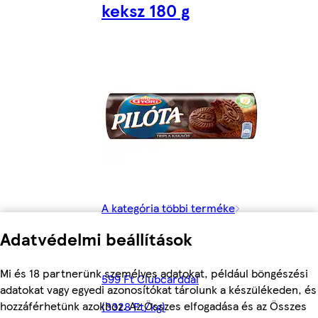
keksz 180 g
A kategória többi terméke
Adatvédelmi beállítások
Mi és 18 partnerünk személyes adatokat, például böngészési
599 Ft Clubcarddal
adatokat vagy egyedi azonosítókat tárolunk a készülékeden, és
hozzáférhetünk azokhoz. Az Összes elfogadása és az Összes
(3328 Ft/kg)