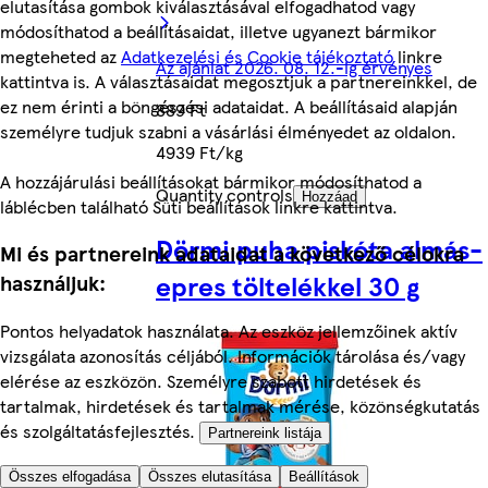
elutasítása gombok kiválasztásával elfogadhatod vagy
módosíthatod a beállításaidat, illetve ugyanezt bármikor
megteheted az
Adatkezelési és Cookie tájékoztató
linkre
Az ajánlat 2026. 08. 12.-ig érvényes
kattintva is. A választásaidat megosztjuk a partnereinkkel, de
ez nem érinti a böngészési adataidat. A beállításaid alapján
889 Ft
személyre tudjuk szabni a vásárlási élményedet az oldalon.
4939 Ft/kg
A hozzájárulási beállításokat bármikor módosíthatod a
Quantity controls
Hozzáad
láblécben található Süti beállítások linkre kattintva.
Dörmi puha piskóta almás-
Mi és partnereink adataidat a következő célokra
epres töltelékkel 30 g
használjuk:
Pontos helyadatok használata. Az eszköz jellemzőinek aktív
vizsgálata azonosítás céljából. Információk tárolása és/vagy
elérése az eszközön. Személyre szabott hirdetések és
tartalmak, hirdetések és tartalmak mérése, közönségkutatás
és szolgáltatásfejlesztés.
Partnereink listája
Összes elfogadása
Összes elutasítása
Beállítások