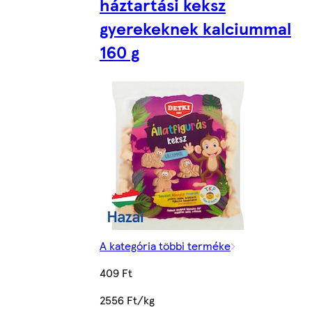
háztartási keksz
gyerekeknek kalciummal
160 g
A kategória többi terméke
409 Ft
2556 Ft/kg