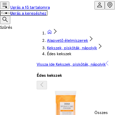
Ugrás a fő tartalomra
Ugrás a kereséshez
Alapvető élelmiszerek
Kekszek, piskóták, nápolyik
Édes kekszek
Vissza ide Kekszek, piskóták, nápolyik
Édes kekszek
Összes