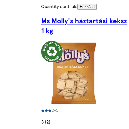
Quantity controls
Hozzáad
Ms Molly's háztartási keksz
1 kg
3 (2)