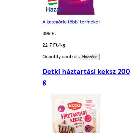
A kategória többi terméke
399 Ft
2217 Ft/kg
Quantity controls
Hozzáad
Detki háztartási keksz 200
g