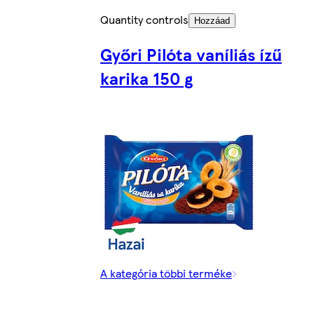
Quantity controls
Hozzáad
Győri Pilóta vaníliás ízű
karika 150 g
A kategória többi terméke