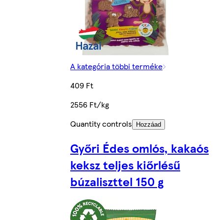
A kategória többi terméke
409 Ft
2556 Ft/kg
Quantity controls
Hozzáad
Győri Édes omlós, kakaós
keksz teljes kiőrlésű
búzaliszttel 150 g