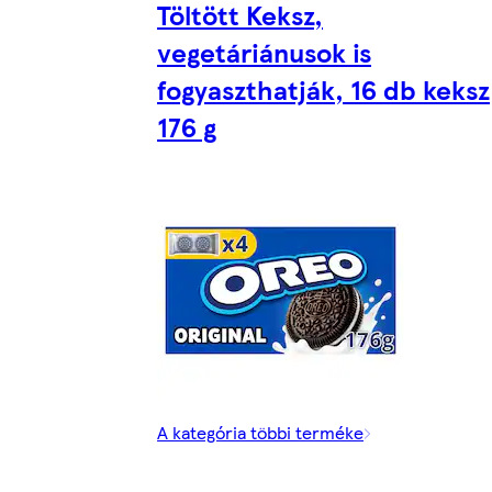
Töltött Keksz,
vegetáriánusok is
fogyaszthatják, 16 db keksz
176 g
A kategória többi terméke