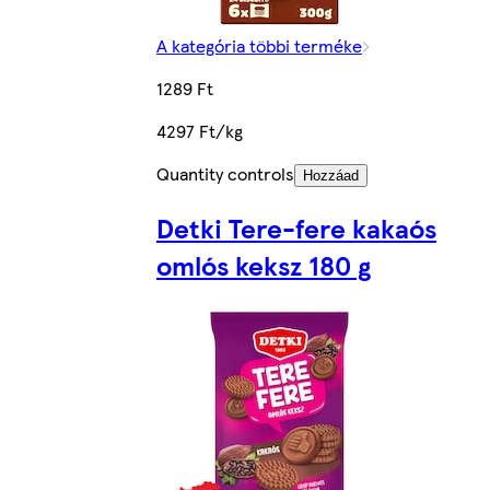
A kategória többi terméke
1289 Ft
4297 Ft/kg
Quantity controls
Hozzáad
Detki Tere-fere kakaós
omlós keksz 180 g