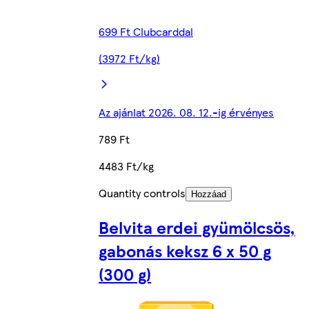
699 Ft Clubcarddal
(3972 Ft/kg)
Az ajánlat 2026. 08. 12.-ig érvényes
789 Ft
4483 Ft/kg
Quantity controls
Hozzáad
Belvita erdei gyümölcsös,
gabonás keksz 6 x 50 g
(300 g)