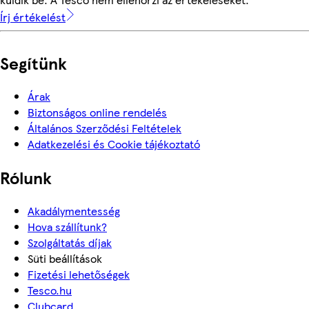
Írj értékelést
Segítünk
Árak
Biztonságos online rendelés
Általános Szerződési Feltételek
Adatkezelési és Cookie tájékoztató
Rólunk
Akadálymentesség
Hova szállítunk?
Szolgáltatás díjak
Süti beállítások
Fizetési lehetőségek
Tesco.hu
Clubcard