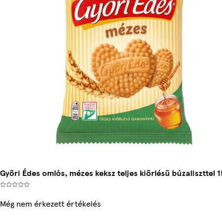
Győri Édes omlós, mézes keksz teljes kiőrlésű búzaliszttel 1
Még nem érkezett értékelés