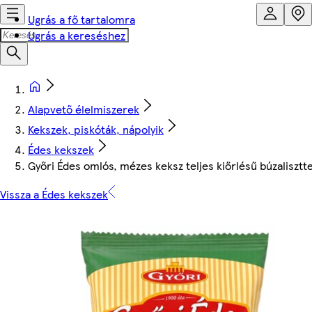
Ugrás a fő tartalomra
Ugrás a kereséshez
Alapvető élelmiszerek
Kekszek, piskóták, nápolyik
Édes kekszek
Győri Édes omlós, mézes keksz teljes kiőrlésű búzalisztte
Vissza a Édes kekszek