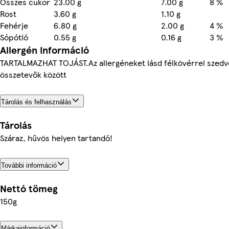
Összes cukor
23.00 g
7.00 g
8 %
Rost
3.60 g
1.10 g
Fehérje
6.80 g
2.00 g
4 %
Sópótló
0.55 g
0.16 g
3 %
Allergén információ
TARTALMAZHAT TOJÁST.Az allergéneket lásd félkövérrel szedv
összetevők között
Tárolás és felhasználás
Tárolás
Száraz, hűvös helyen tartandó!
További információ
Nettó tömeg
150g
Márkainformáció