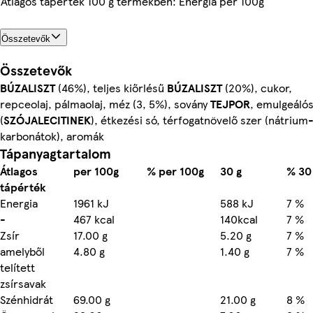
Átlagos tápérték 100 g termékben: Energia per 100g
Összetevők
Összetevők
BÚZALISZT
(46%), teljes kiőrlésű
BÚZALISZT
(20%), cukor,
repceolaj, pálmaolaj, méz (3, 5%), sovány
TEJPOR
, emulgeáló
(
SZÓJALECITINEK
), étkezési só, térfogatnövelő szer (nátrium
karbonátok), aromák
Tápanyagtartalom
Átlagos
per 100g
% per 100g
30 g
% 30
tápérték
Energia
1961 kJ
588 kJ
7 %
-
467 kcal
140kcal
7 %
Zsír
17.00 g
5.20 g
7 %
amelyből
4.80 g
1.40 g
7 %
telített
zsírsavak
Szénhidrát
69.00 g
21.00 g
8 %