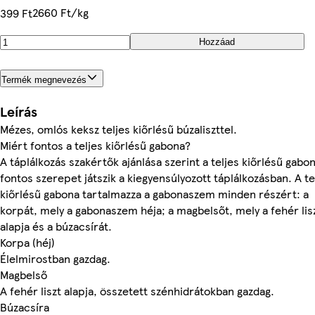
2660 Ft/kg
399 Ft
Hozzáad
Termék megnevezés
Leírás
Mézes, omlós keksz teljes kiőrlésű búzaliszttel.
Miért fontos a teljes kiőrlésű gabona?
A táplálkozás szakértők ajánlása szerint a teljes kiőrlésű gabo
fontos szerepet játszik a kiegyensúlyozott táplálkozásban. A te
kiőrlésű gabona tartalmazza a gabonaszem minden részért: a
korpát, mely a gabonaszem héja; a magbelsőt, mely a fehér lis
alapja és a búzacsírát.
Korpa (héj)
Élelmirostban gazdag.
Magbelső
A fehér liszt alapja, összetett szénhidrátokban gazdag.
Búzacsíra