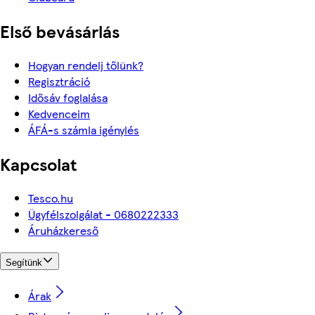
Első bevásárlás
Hogyan rendelj tőlünk?
Regisztráció
Idősáv foglalása
Kedvenceim
ÁFÁ-s számla igénylés
Kapcsolat
Tesco.hu
Ügyfélszolgálat - 0680222333
Áruházkereső
Segítünk
Árak