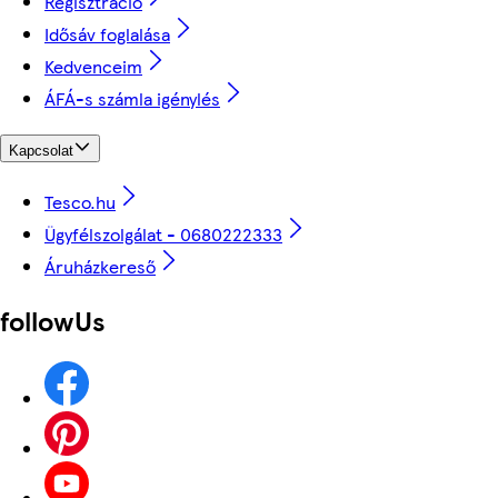
Regisztráció
Idősáv foglalása
Kedvenceim
ÁFÁ-s számla igénylés
Kapcsolat
Tesco.hu
Ügyfélszolgálat - 0680222333
Áruházkereső
followUs