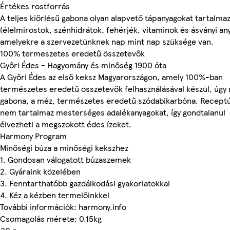
Értékes rostforrás
A teljes kiőrlésű gabona olyan alapvető tápanyagokat tartalma
(élelmirostok, szénhidrátok, fehérjék, vitaminok és ásványi an
amelyekre a szervezetünknek nap mint nap szüksége van.
100% termeszetes eredetű összetevők
Győri Édes - Hagyomány és minőség 1900 óta
A Győri Édes az első keksz Magyarországon, amely 100%-ban
természetes eredetű összetevők felhasználásával készül, úgy 
gabona, a méz, természetes eredetű szódabikarbóna. Receptú
nem tartalmaz mesterséges adalékanyagokat, így gondtalanul
élvezheti a megszokott édes ízeket.
Harmony Program
Minőségi búza a minőségi kekszhez
1. Gondosan válogatott búzaszemek
2. Gyáraink közelében
3. Fenntarthatóbb gazdálkodási gyakorlatokkal
4. Kéz a kézben termelőinkkel
További információk: harmony.info
Csomagolás mérete: 0.15kg