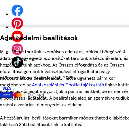
Adatvédelmi beállítások
Mi és 18 partnerünk személyes adatokat, például böngészési
adatokat vagy egyedi azonosítókat tárolunk a készülékeden, és
hozzáférhetünk azokhoz. Az Összes elfogadása és az Összes
elutasítása gombok kiválasztásával elfogadhatod vagy
©
Tesco-Global Áruházak Zrt. 2026
módosíthatod a beállításaidat, illetve ugyanezt bármikor
megteheted az
Adatkezelési és Cookie tájékoztató
linkre katti
is. A választásaidat megosztjuk a partnereinkkel, de ez nem ér
a böngészési adataidat. A beállításaid alapján személyre tudjuk
szabni a vásárlási élményedet az oldalon.
A hozzájárulási beállításokat bármikor módosíthatod a láblécb
található Süti beállítások linkre kattintva.