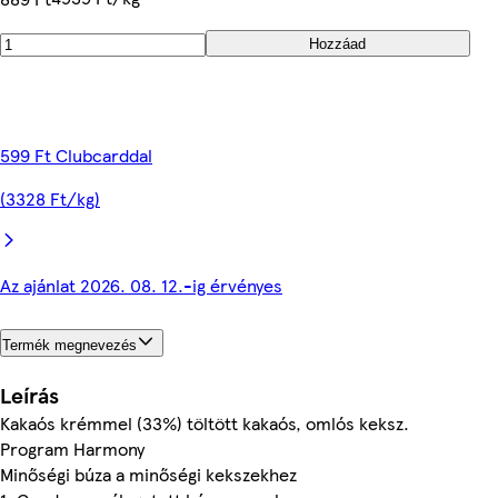
Hozzáad
599 Ft Clubcarddal
(3328 Ft/kg)
Az ajánlat 2026. 08. 12.-ig érvényes
Termék megnevezés
Leírás
Kakaós krémmel (33%) töltött kakaós, omlós keksz.
Program Harmony
Minőségi búza a minőségi kekszekhez