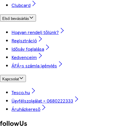
Clubcard
Első bevásárlás
Hogyan rendelj tőlünk?
Regisztráció
Idősáv foglalása
Kedvenceim
ÁFÁ-s számla igénylés
Kapcsolat
Tesco.hu
Ügyfélszolgálat - 0680222333
Áruházkereső
followUs