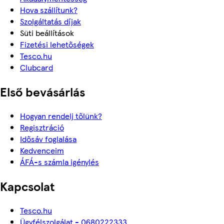
Hova szállítunk?
Szolgáltatás díjak
Süti beállítások
Fizetési lehetőségek
Tesco.hu
Clubcard
Első bevásárlás
Hogyan rendelj tőlünk?
Regisztráció
Idősáv foglalása
Kedvenceim
ÁFÁ-s számla igénylés
Kapcsolat
Tesco.hu
Ügyfélszolgálat - 0680222333