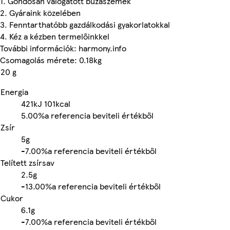
1. Gondosan válogatott búzaszemek
2. Gyáraink közelében
3. Fenntarthatóbb gazdálkodási gyakorlatokkal
4. Kéz a kézben termelőinkkel
További információk: harmony.info
Csomagolás mérete: 0.18kg
20 g
Energia
421kJ
101kcal
5.00%
a referencia beviteli értékből
Zsír
5g
-
7.00%
a referencia beviteli értékből
Telített zsírsav
2.5g
-
13.00%
a referencia beviteli értékből
Cukor
6.1g
-
7.00%
a referencia beviteli értékből