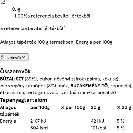
Só
0.1g
-
1.00%
a referencia beviteli értékből
*
a referencia beviteli értékből
Átlagos tápérték 100 g termékben: Energia per 100g
Összetevők
Összetevők
BÚZALISZT
(39%), cukor, növényi zsírok (pálma, kókusz),
zsírszegény kakaópor (8%), méz,
BÚZAKEMÉNYÍTŐ
, repceolaj,
étkezési só, térfogatnövelő szer (nátrium-karbonátok)
Tápanyagtartalom
Átlagos
per 100g
% per 100g
20 g
% 20 g
tápérték
Energia
2107 kJ
421 kJ
5 %
-
504 kcal
101kcal
5 %