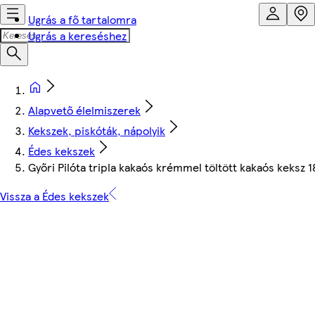
Ugrás a fő tartalomra
Ugrás a kereséshez
Alapvető élelmiszerek
Kekszek, piskóták, nápolyik
Édes kekszek
Győri Pilóta tripla kakaós krémmel töltött kakaós keksz 1
Vissza a Édes kekszek