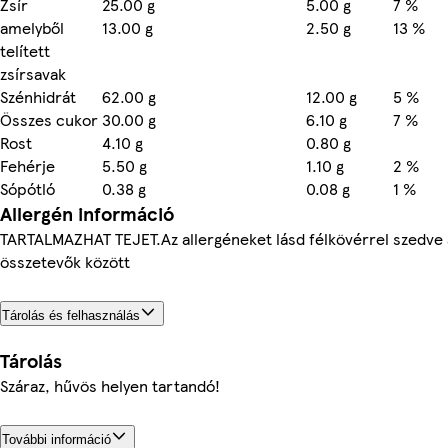
Zsír
25.00 g
5.00 g
7 %
amelyből
13.00 g
2.50 g
13 %
telített
zsírsavak
Szénhidrát
62.00 g
12.00 g
5 %
Összes cukor
30.00 g
6.10 g
7 %
Rost
4.10 g
0.80 g
Fehérje
5.50 g
1.10 g
2 %
Sópótló
0.38 g
0.08 g
1 %
Allergén információ
TARTALMAZHAT TEJET.Az allergéneket lásd félkövérrel szedve 
összetevők között
Tárolás és felhasználás
Tárolás
Száraz, hűvös helyen tartandó!
További információ