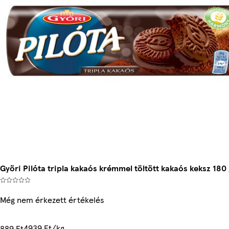
Győri Pilóta tripla kakaós krémmel töltött kakaós keksz 180 
Még nem érkezett értékelés
4939 Ft/kg
889 Ft