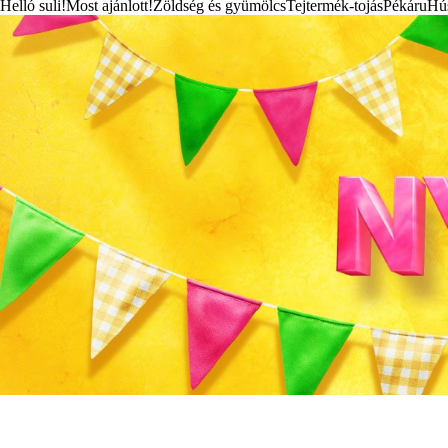
Helló suli!
Most ajánlott!
Zöldség és gyümölcs
Tejtermék-tojás
Pékáru
Hú