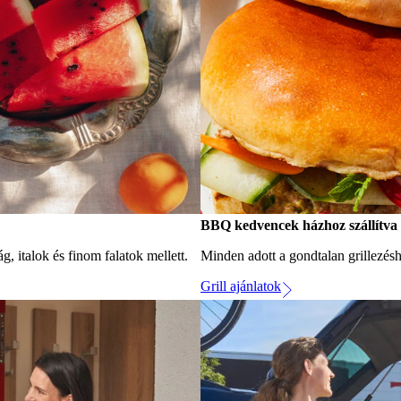
BBQ kedvencek házhoz szállítva
g, italok és finom falatok mellett.
Minden adott a gondtalan grillezésh
Grill ajánlatok