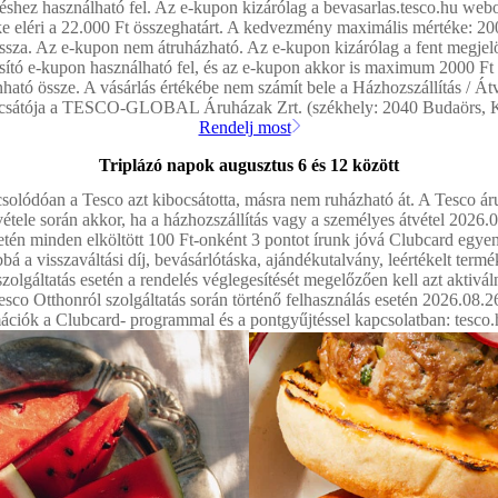
shez használható fel. Az e-kupon kizárólag a bevasarlas.tesco.hu webo
éke eléri a 22.000 Ft összeghatárt. A kedvezmény maximális mértéke: 2
za. Az e-kupon nem átruházható. Az e-kupon kizárólag a fent megjelölt
tó e-kupon használható fel, és az e-kupon akkor is maximum 2000 Ft 
ó össze. A vásárlás értékébe nem számít bele a Házhozszállítás / Átvéte
ocsátója a TESCO-GLOBAL Áruházak Zrt. (székhely: 2040 Budaörs, Kin
Rendelj most
Triplázó napok augusztus 6 és 12 között
solódóan a Tesco azt kibocsátotta, másra nem ruházható át. A Tesco ár
evétele során akkor, ha a házhozszállítás vagy a személyes átvétel 2026
setén minden elköltött 100 Ft-onként 3 pontot írunk jóvá Clubcard egyen
 a visszaváltási díj, bevásárlótáska, ajándékutalvány, leértékelt terméke
olgáltatás esetén a rendelés véglegesítését megelőzően kell azt aktiváln
co Otthonról szolgáltatás során történő felhasználás esetén 2026.08.26
ációk a Clubcard- programmal és a pontgyűjtéssel kapcsolatban: tesco.