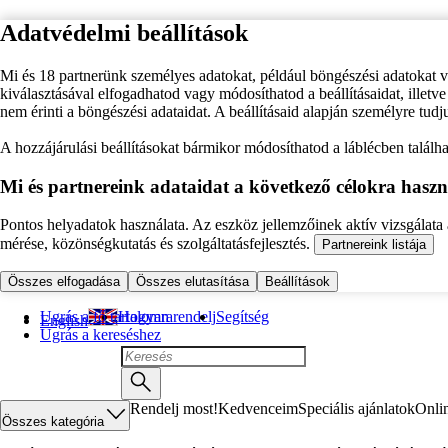
Adatvédelmi beállítások
Mi és 18 partnerünk személyes adatokat, például böngészési adatokat 
kiválasztásával elfogadhatod vagy módosíthatod a beállításaidat, illet
nem érinti a böngészési adataidat. A beállításaid alapján személyre tudj
A hozzájárulási beállításokat bármikor módosíthatod a láblécben találhat
Mi és partnereink adataidat a következő célokra haszn
Pontos helyadatok használata. Az eszköz jellemzőinek aktív vizsgálata a
mérése, közönségkutatás és szolgáltatásfejlesztés.
Partnereink listája
Összes elfogadása
Összes elutasítása
Beállítások
Ugrás a fő tartalomra
Hogyan rendelj
Segítség
English
Ugrás a kereséshez
Rendelj most!
Kedvenceim
Speciális ajánlatok
Onli
Összes kategória