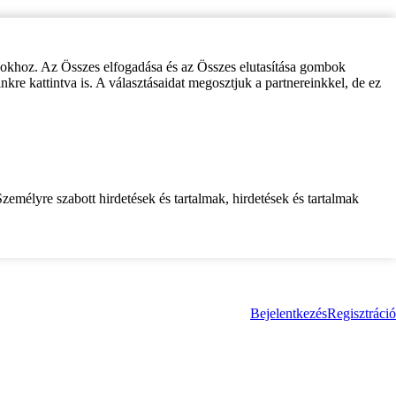
zokhoz. Az Összes elfogadása és az Összes elutasítása gombok
inkre kattintva is. A választásaidat megosztjuk a partnereinkkel, de ez
zemélyre szabott hirdetések és tartalmak, hirdetések és tartalmak
Bejelentkezés
Regisztráció