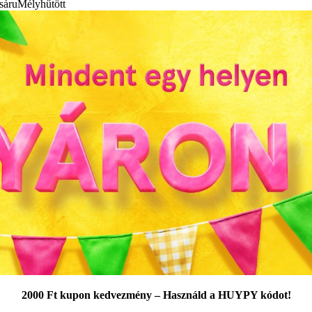
sáru
Mélyhűtött
2000 Ft kupon kedvezmény – Használd a HUYPY kódot!