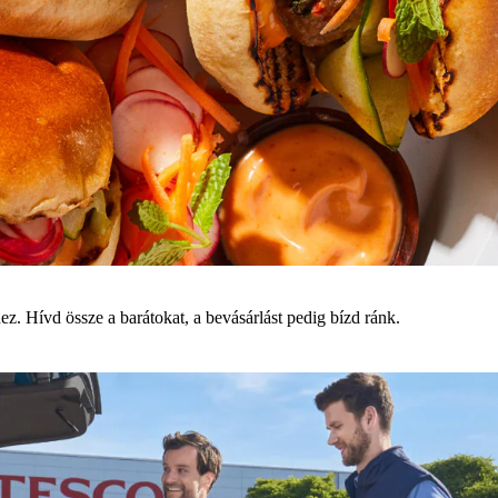
ez. Hívd össze a barátokat, a bevásárlást pedig bízd ránk.