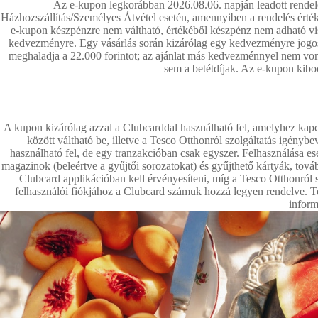
Az e-kupon legkorábban 2026.08.06. napján leadott rendelé
Házhozszállítás/Személyes Átvétel esetén, amennyiben a rendelés ért
e-kupon készpénzre nem váltható, értékéből készpénz nem adható viss
kedvezményre. Egy vásárlás során kizárólag egy kedvezményre jogosí
meghaladja a 22.000 forintot; az ajánlat más kedvezménnyel nem vonhat
sem a betétdíjak. Az e-kupon kib
A kupon kizárólag azzal a Clubcarddal használható fel, amelyhez kapc
között váltható be, illetve a Tesco Otthonról szolgáltatás igényb
használható fel, de egy tranzakcióban csak egyszer. Felhasználása e
magazinok (beleértve a gyűjtői sorozatokat) és gyűjthető kártyák, továbbá
Clubcard applikációban kell érvényesíteni, míg a Tesco Otthonról sz
felhasználói fiókjához a Clubcard számuk hozzá legyen rendelve. Tes
inform