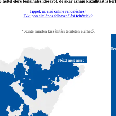
 héttel előre foglalhatsz idősávot, de akár aznapi kiszállítást is kér
Tippek az első online rendeléshez
E-kupon általános felhasználási feltételek
*Szinte minden kiszállítási területen elérhető.
Széles körű kiszállítás
Add meg az irányítószámod és ellen
Nézd meg most