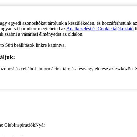
vagy egyedi azonosítókat tárolunk a készülékeden, és hozzáférhetünk a
ve ugyanezt bármikor megteheted az
Adatkezelési és Cookie tájékoztató
l
uk szabni a vásárlási élményedet az oldalon.
ó Süti beállítások linkre kattintva.
áljuk:
zonosítás céljából. Információk tárolása és/vagy elérése az eszközön. S
ne Club
Inspirációk
Nyár