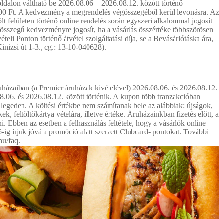
ldalon váltható be 2026.08.06 – 2026.08.12. között történő
000 Ft. A kedvezmény a megrendelés végösszegéből kerül levonásra. Az
 felületen történő online rendelés során egyszeri alkalommal jogosít
összegű kedvezményre jogosít, ha a vásárlás összértéke többszörösen
li Ponton történő átvétel szolgáltatási díja, se a Bevásárlótáska ára,
izsi út 1-3., cg.: 13-10-040628).
uházaiban (a Premier áruházak kivételével) 2026.08.06. és 2026.08.12.
.08.06. és 2026.08.12. között történik. A kupon több tranzakcióban
legeden. A költési értékbe nem számítanak bele az alábbiak: újságok,
k, feltöltőkártya vételára, illetve értéke. Áruházainkban fizetés előtt, a
i. Ebben az esetben a felhasználás feltétele, hogy a vásárlók online
-ig írjuk jóvá a promóció alatt szerzett Clubcard- pontokat. További
hu/faq.