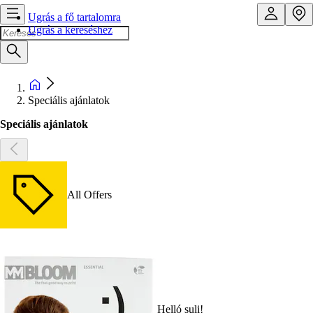
Ugrás a fő tartalomra
Ugrás a kereséshez
Speciális ajánlatok
Speciális ajánlatok
All Offers
Helló suli!