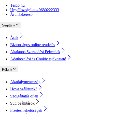
Tesco.hu
Ügyfélszolgálat - 0680222333
Áruházkereső
Segítünk
Árak
Biztonságos online rendelés
Általános Szerződési Feltételek
Adatkezelési és Cookie tájékoztató
Rólunk
Akadálymentesség
Hova szállítunk?
Szolgáltatás díjak
Süti beállítások
Fizetési lehetőségek