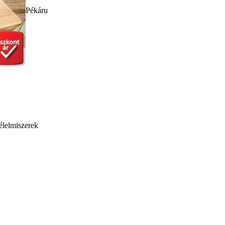
Pékáru
élelmiszerek