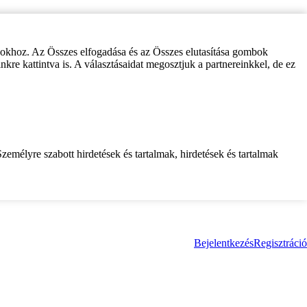
zokhoz. Az Összes elfogadása és az Összes elutasítása gombok
inkre kattintva is. A választásaidat megosztjuk a partnereinkkel, de ez
zemélyre szabott hirdetések és tartalmak, hirdetések és tartalmak
Bejelentkezés
Regisztráció