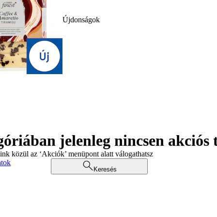
Újdonságok
góriában jelenleg nincsen akciós
aink közül az ‘Akciók’ menüpont alatt válogathatsz
atok
Keresés