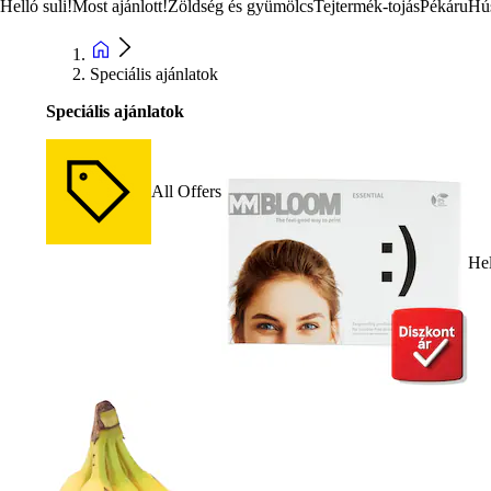
Helló suli!
Most ajánlott!
Zöldség és gyümölcs
Tejtermék-tojás
Pékáru
Hú
Speciális ajánlatok
Speciális ajánlatok
All Offers
Hel