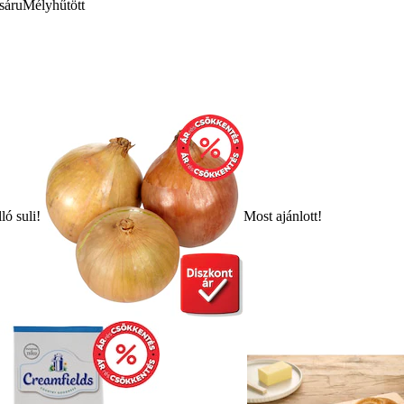
sáru
Mélyhűtött
ló suli!
Most ajánlott!