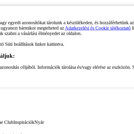
vagy egyedi azonosítókat tárolunk a készülékeden, és hozzáférhetünk a
ve ugyanezt bármikor megteheted az
Adatkezelési és Cookie tájékoztató
l
uk szabni a vásárlási élményedet az oldalon.
ó Süti beállítások linkre kattintva.
áljuk:
zonosítás céljából. Információk tárolása és/vagy elérése az eszközön. S
ne Club
Inspirációk
Nyár