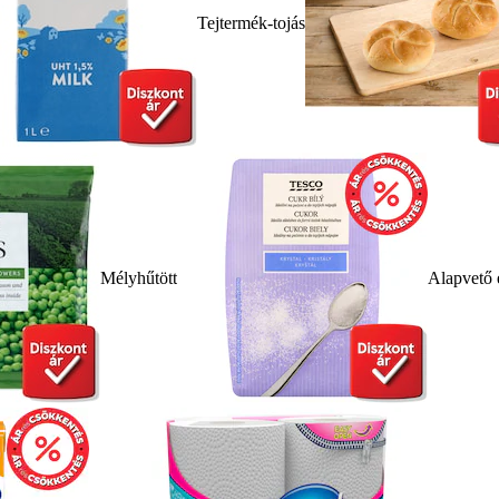
Tejtermék-tojás
Mélyhűtött
Alapvető 