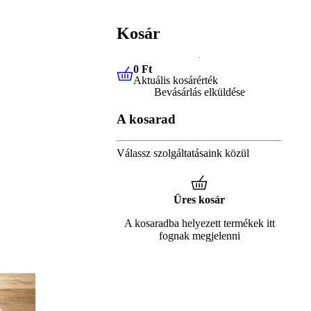
Kosár
0 Ft
Aktuális kosárérték
0 Ft
Aktuális kosárérték
Bevásárlás elküldése
A kosarad
Válassz szolgáltatásaink közül
Üres kosár
A kosaradba helyezett termékek itt
fognak megjelenni