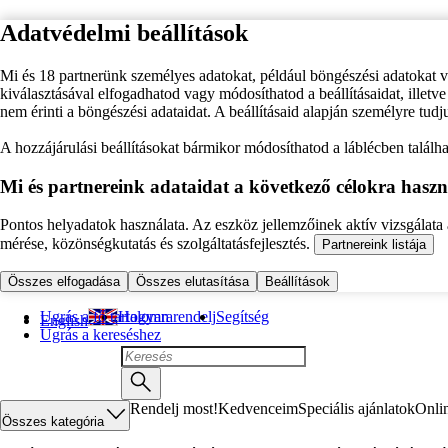
Adatvédelmi beállítások
Mi és 18 partnerünk személyes adatokat, például böngészési adatokat 
kiválasztásával elfogadhatod vagy módosíthatod a beállításaidat, illet
nem érinti a böngészési adataidat. A beállításaid alapján személyre tudj
A hozzájárulási beállításokat bármikor módosíthatod a láblécben találhat
Mi és partnereink adataidat a következő célokra haszn
Pontos helyadatok használata. Az eszköz jellemzőinek aktív vizsgálata a
mérése, közönségkutatás és szolgáltatásfejlesztés.
Partnereink listája
Összes elfogadása
Összes elutasítása
Beállítások
Ugrás a fő tartalomra
Hogyan rendelj
Segítség
English
Ugrás a kereséshez
Rendelj most!
Kedvenceim
Speciális ajánlatok
Onli
Összes kategória