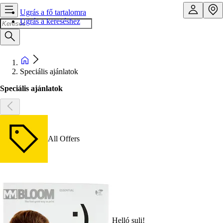
Ugrás a fő tartalomra
Ugrás a kereséshez
Speciális ajánlatok
Speciális ajánlatok
All Offers
Helló suli!