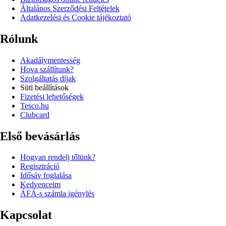
Általános Szerződési Feltételek
Adatkezelési és Cookie tájékoztató
Rólunk
Akadálymentesség
Hova szállítunk?
Szolgáltatás díjak
Süti beállítások
Fizetési lehetőségek
Tesco.hu
Clubcard
Első bevásárlás
Hogyan rendelj tőlünk?
Regisztráció
Idősáv foglalása
Kedvenceim
ÁFÁ-s számla igénylés
Kapcsolat