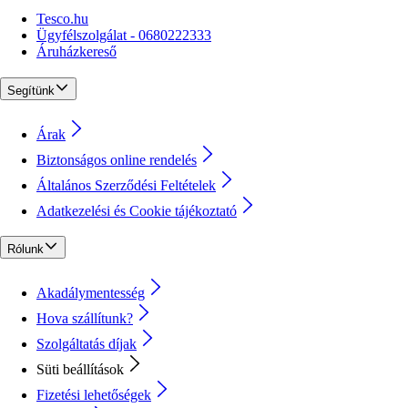
Tesco.hu
Ügyfélszolgálat - 0680222333
Áruházkereső
Segítünk
Árak
Biztonságos online rendelés
Általános Szerződési Feltételek
Adatkezelési és Cookie tájékoztató
Rólunk
Akadálymentesség
Hova szállítunk?
Szolgáltatás díjak
Süti beállítások
Fizetési lehetőségek