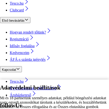
Tesco.hu
Clubcard
Első bevásárlás
Hogyan rendelj tőlünk?
Regisztráció
Idősáv foglalása
Kedvenceim
ÁFÁ-s számla igénylés
Kapcsolat
Tesco.hu
Adatvédelmi beállítások
Ügyfélszolgálat - 0680222333
Áruházkereső
Mi és 18 partnerünk személyes adatokat, például böngészési adatokat
vagy egyedi azonosítókat tárolunk a készülékeden, és hozzáférhetünk
followUs
azokhoz. Az Összes elfogadása és az Összes elutasítása gombok