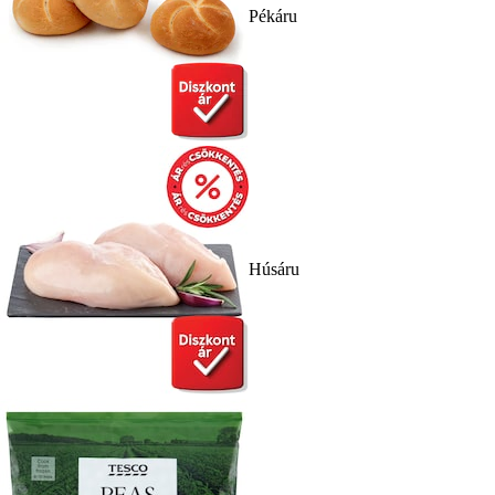
Pékáru
Húsáru