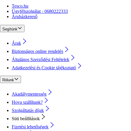
Tesco.hu
Ügyfélszolgálat - 0680222333
Áruházkereső
Segítünk
Árak
Biztonságos online rendelés
Általános Szerződési Feltételek
Adatkezelési és Cookie tájékoztató
Rólunk
Akadálymentesség
Hova szállítunk?
Szolgáltatás díjak
Süti beállítások
Fizetési lehetőségek