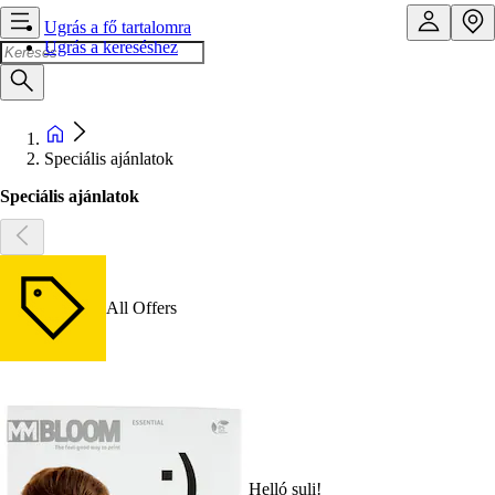
Ugrás a fő tartalomra
Ugrás a kereséshez
Speciális ajánlatok
Speciális ajánlatok
All Offers
Helló suli!