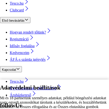
Tesco.hu
Clubcard
Első bevásárlás
Hogyan rendelj tőlünk?
Regisztráció
Idősáv foglalása
Kedvenceim
ÁFÁ-s számla igénylés
Kapcsolat
Tesco.hu
Adatvédelmi beállítások
Ügyfélszolgálat - 0680222333
Áruházkereső
Mi és 18 partnerünk személyes adatokat, például böngészési adatokat
vagy egyedi azonosítókat tárolunk a készülékeden, és hozzáférhetünk
followUs
azokhoz. Az Összes elfogadása és az Összes elutasítása gombok