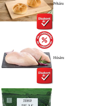
Pékáru
Húsáru