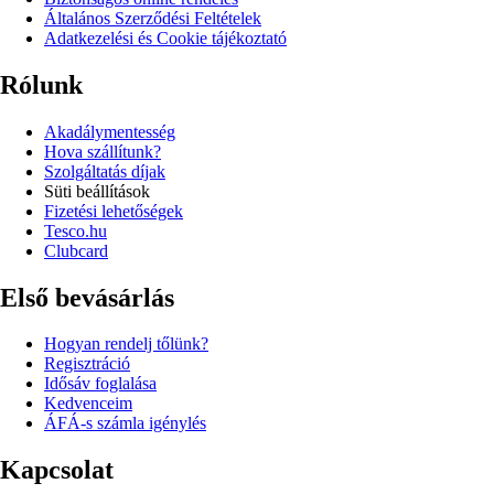
Általános Szerződési Feltételek
Adatkezelési és Cookie tájékoztató
Rólunk
Akadálymentesség
Hova szállítunk?
Szolgáltatás díjak
Süti beállítások
Fizetési lehetőségek
Tesco.hu
Clubcard
Első bevásárlás
Hogyan rendelj tőlünk?
Regisztráció
Idősáv foglalása
Kedvenceim
ÁFÁ-s számla igénylés
Kapcsolat