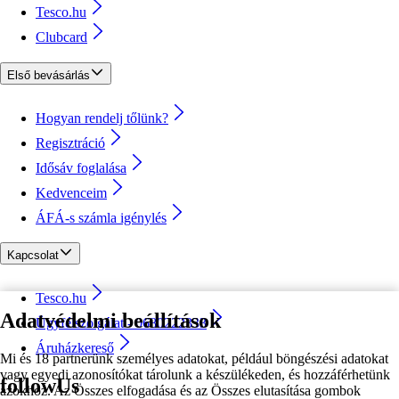
Tesco.hu
Clubcard
Első bevásárlás
Hogyan rendelj tőlünk?
Regisztráció
Idősáv foglalása
Kedvenceim
ÁFÁ-s számla igénylés
Kapcsolat
Tesco.hu
Adatvédelmi beállítások
Ügyfélszolgálat - 0680222333
Áruházkereső
Mi és 18 partnerünk személyes adatokat, például böngészési adatokat
vagy egyedi azonosítókat tárolunk a készülékeden, és hozzáférhetünk
followUs
azokhoz. Az Összes elfogadása és az Összes elutasítása gombok