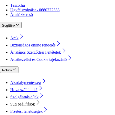
Tesco.hu
Ügyfélszolgálat - 0680222333
Áruházkereső
Segítünk
Árak
Biztonságos online rendelés
Általános Szerződési Feltételek
Adatkezelési és Cookie tájékoztató
Rólunk
Akadálymentesség
Hova szállítunk?
Szolgáltatás díjak
Süti beállítások
Fizetési lehetőségek