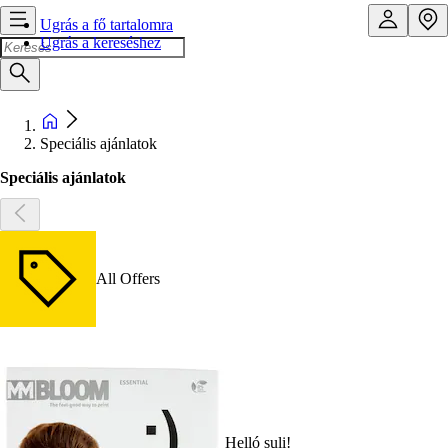
Ugrás a fő tartalomra
Ugrás a kereséshez
Speciális ajánlatok
Speciális ajánlatok
All Offers
Helló suli!