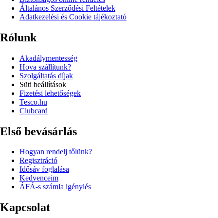
Általános Szerződési Feltételek
Adatkezelési és Cookie tájékoztató
Rólunk
Akadálymentesség
Hova szállítunk?
Szolgáltatás díjak
Süti beállítások
Fizetési lehetőségek
Tesco.hu
Clubcard
Első bevásárlás
Hogyan rendelj tőlünk?
Regisztráció
Idősáv foglalása
Kedvenceim
ÁFÁ-s számla igénylés
Kapcsolat