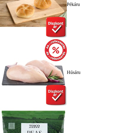
Pékáru
Húsáru