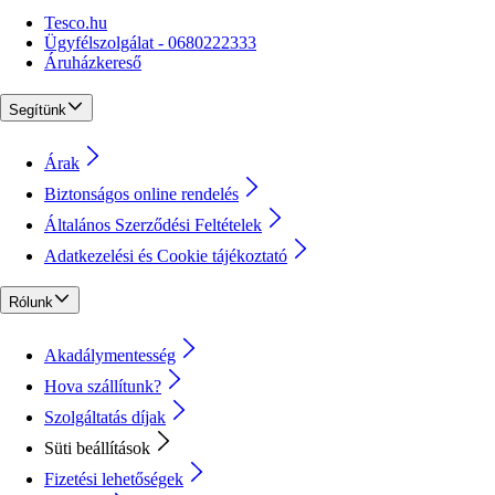
Tesco.hu
Ügyfélszolgálat - 0680222333
Áruházkereső
Segítünk
Árak
Biztonságos online rendelés
Általános Szerződési Feltételek
Adatkezelési és Cookie tájékoztató
Rólunk
Akadálymentesség
Hova szállítunk?
Szolgáltatás díjak
Süti beállítások
Fizetési lehetőségek