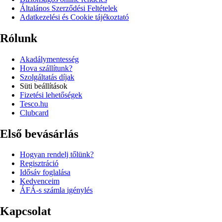
Általános Szerződési Feltételek
Adatkezelési és Cookie tájékoztató
Rólunk
Akadálymentesség
Hova szállítunk?
Szolgáltatás díjak
Süti beállítások
Fizetési lehetőségek
Tesco.hu
Clubcard
Első bevásárlás
Hogyan rendelj tőlünk?
Regisztráció
Idősáv foglalása
Kedvenceim
ÁFÁ-s számla igénylés
Kapcsolat