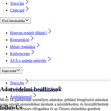
Tesco.hu
Clubcard
Első bevásárlás
Hogyan rendelj tőlünk?
Regisztráció
Idősáv foglalása
Kedvenceim
ÁFÁ-s számla igénylés
Kapcsolat
Tesco.hu
Adatvédelmi beállítások
Ügyfélszolgálat - 0680222333
Áruházkereső
Mi és 18 partnerünk személyes adatokat, például böngészési adatokat
vagy egyedi azonosítókat tárolunk a készülékeden, és hozzáférhetünk
followUs
azokhoz. Az Összes elfogadása és az Összes elutasítása gombok