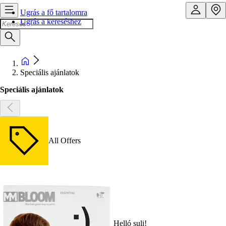
Ugrás a fő tartalomra
Ugrás a kereséshez
Speciális ajánlatok
Speciális ajánlatok
All Offers
Helló suli!