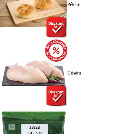
Pékáru
Húsáru