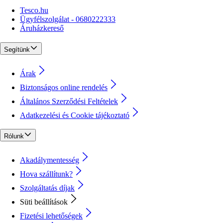
Tesco.hu
Ügyfélszolgálat - 0680222333
Áruházkereső
Segítünk
Árak
Biztonságos online rendelés
Általános Szerződési Feltételek
Adatkezelési és Cookie tájékoztató
Rólunk
Akadálymentesség
Hova szállítunk?
Szolgáltatás díjak
Süti beállítások
Fizetési lehetőségek