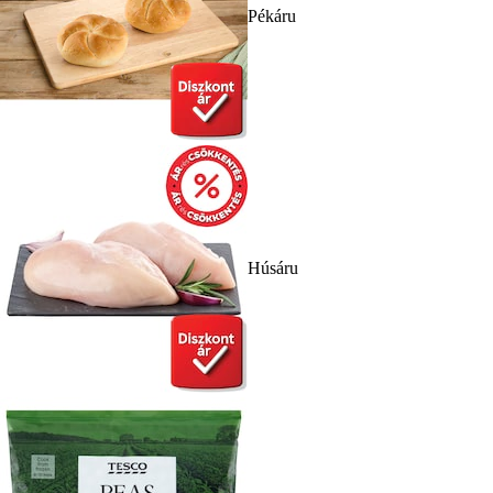
Pékáru
Húsáru