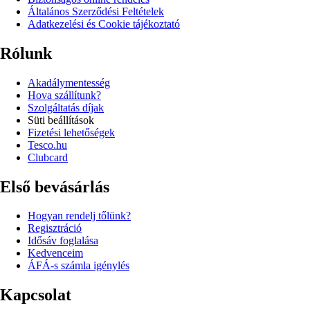
Általános Szerződési Feltételek
Adatkezelési és Cookie tájékoztató
Rólunk
Akadálymentesség
Hova szállítunk?
Szolgáltatás díjak
Süti beállítások
Fizetési lehetőségek
Tesco.hu
Clubcard
Első bevásárlás
Hogyan rendelj tőlünk?
Regisztráció
Idősáv foglalása
Kedvenceim
ÁFÁ-s számla igénylés
Kapcsolat