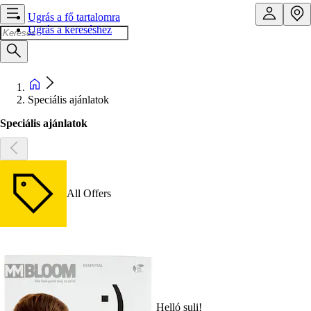
Ugrás a fő tartalomra
Ugrás a kereséshez
Speciális ajánlatok
Speciális ajánlatok
All Offers
Helló suli!