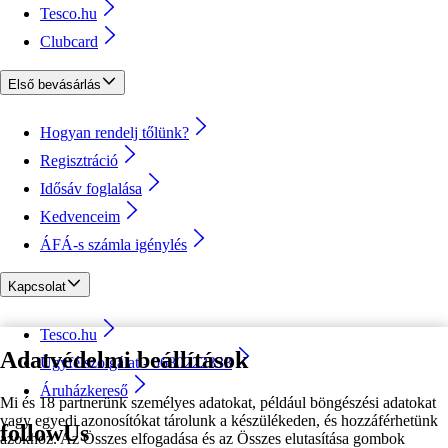
Tesco.hu
Clubcard
Első bevásárlás
Hogyan rendelj tőlünk?
Regisztráció
Idősáv foglalása
Kedvenceim
ÁFÁ-s számla igénylés
Kapcsolat
Tesco.hu
Adatvédelmi beállítások
Ügyfélszolgálat - 0680222333
Áruházkereső
Mi és 18 partnerünk személyes adatokat, például böngészési adatokat
vagy egyedi azonosítókat tárolunk a készülékeden, és hozzáférhetünk
followUs
azokhoz. Az Összes elfogadása és az Összes elutasítása gombok