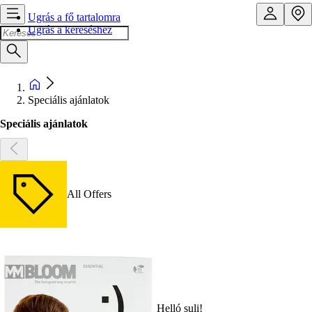
Ugrás a fő tartalomra
Ugrás a kereséshez
Speciális ajánlatok
Speciális ajánlatok
All Offers
Helló suli!