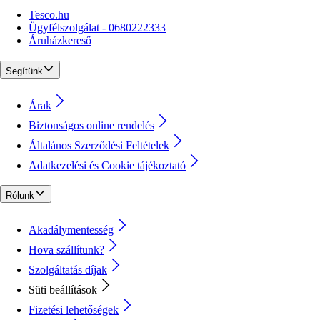
Tesco.hu
Ügyfélszolgálat - 0680222333
Áruházkereső
Segítünk
Árak
Biztonságos online rendelés
Általános Szerződési Feltételek
Adatkezelési és Cookie tájékoztató
Rólunk
Akadálymentesség
Hova szállítunk?
Szolgáltatás díjak
Süti beállítások
Fizetési lehetőségek