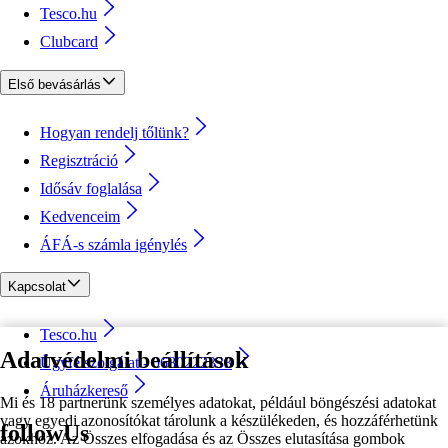
Tesco.hu
Clubcard
Első bevásárlás
Hogyan rendelj tőlünk?
Regisztráció
Idősáv foglalása
Kedvenceim
ÁFÁ-s számla igénylés
Kapcsolat
Tesco.hu
Adatvédelmi beállítások
Ügyfélszolgálat - 0680222333
Áruházkereső
Mi és 18 partnerünk személyes adatokat, például böngészési adatokat
vagy egyedi azonosítókat tárolunk a készülékeden, és hozzáférhetünk
followUs
azokhoz. Az Összes elfogadása és az Összes elutasítása gombok