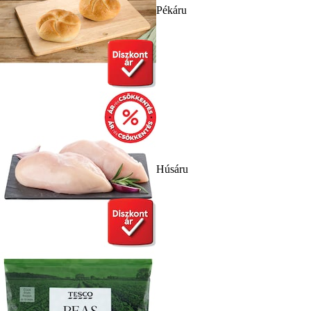
Pékáru
Húsáru