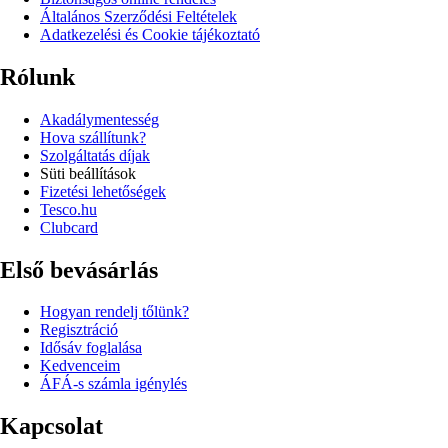
Általános Szerződési Feltételek
Adatkezelési és Cookie tájékoztató
Rólunk
Akadálymentesség
Hova szállítunk?
Szolgáltatás díjak
Süti beállítások
Fizetési lehetőségek
Tesco.hu
Clubcard
Első bevásárlás
Hogyan rendelj tőlünk?
Regisztráció
Idősáv foglalása
Kedvenceim
ÁFÁ-s számla igénylés
Kapcsolat