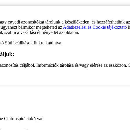
vagy egyedi azonosítókat tárolunk a készülékeden, és hozzáférhetünk a
ve ugyanezt bármikor megteheted az
Adatkezelési és Cookie tájékoztató
l
uk szabni a vásárlási élményedet az oldalon.
ó Süti beállítások linkre kattintva.
áljuk:
zonosítás céljából. Információk tárolása és/vagy elérése az eszközön. S
ne Club
Inspirációk
Nyár