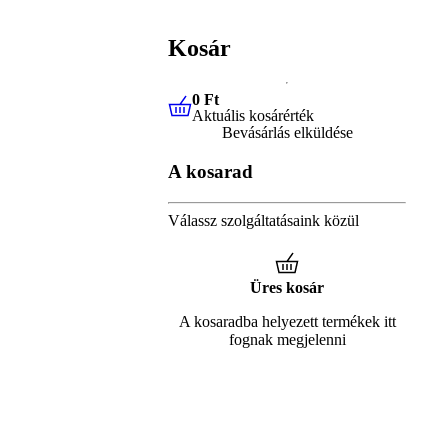
Kosár
0 Ft
Aktuális kosárérték
0 Ft
Aktuális kosárérték
Bevásárlás elküldése
A kosarad
Válassz szolgáltatásaink közül
Üres kosár
A kosaradba helyezett termékek itt
fognak megjelenni