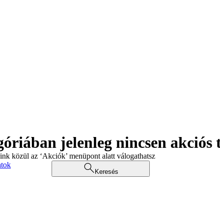
góriában jelenleg nincsen akciós
aink közül az ‘Akciók’ menüpont alatt válogathatsz
atok
Keresés