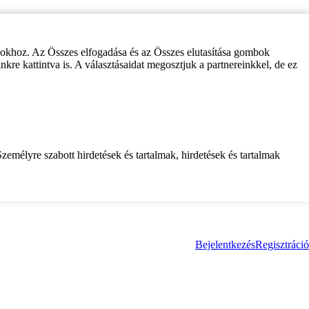
zokhoz. Az Összes elfogadása és az Összes elutasítása gombok
inkre kattintva is. A választásaidat megosztjuk a partnereinkkel, de ez
zemélyre szabott hirdetések és tartalmak, hirdetések és tartalmak
Bejelentkezés
Regisztráció