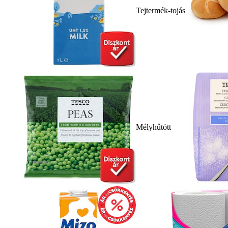
Tejtermék-tojás
Mélyhűtött