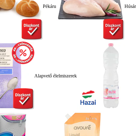
Pékáru
Húsá
Alapvető élelmiszerek