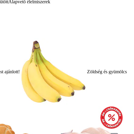
űtött
Alapvető élelmiszerek
t ajánlott!
Zöldség és gyümölcs