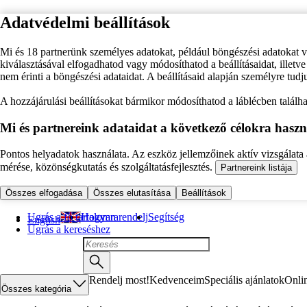
Adatvédelmi beállítások
Mi és 18 partnerünk személyes adatokat, például böngészési adatokat 
kiválasztásával elfogadhatod vagy módosíthatod a beállításaidat, illet
nem érinti a böngészési adataidat. A beállításaid alapján személyre tudj
A hozzájárulási beállításokat bármikor módosíthatod a láblécben találhat
Mi és partnereink adataidat a következő célokra haszn
Pontos helyadatok használata. Az eszköz jellemzőinek aktív vizsgálata a
mérése, közönségkutatás és szolgáltatásfejlesztés.
Partnereink listája
Összes elfogadása
Összes elutasítása
Beállítások
Ugrás a fő tartalomra
Hogyan rendelj
Segítség
English
Ugrás a kereséshez
Rendelj most!
Kedvenceim
Speciális ajánlatok
Onli
Összes kategória