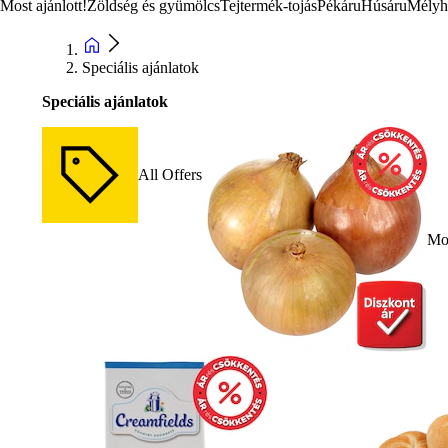
Most ajánlott!
Zöldség és gyümölcs
Tejtermék-tojás
Pékáru
Húsáru
Mélyh
Speciális ajánlatok
Speciális ajánlatok
All Offers
Mos