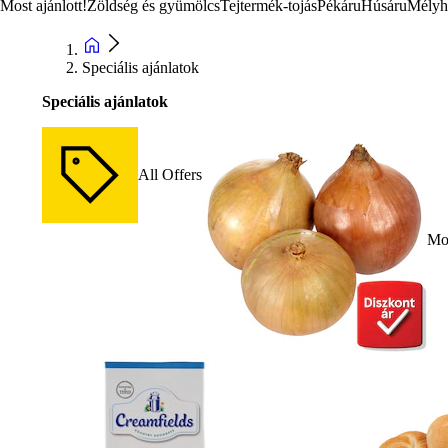
Most ajánlott!
Zöldség és gyümölcs
Tejtermék-tojás
Pékáru
Húsáru
Mélyh
Speciális ajánlatok
Speciális ajánlatok
All Offers
Mos