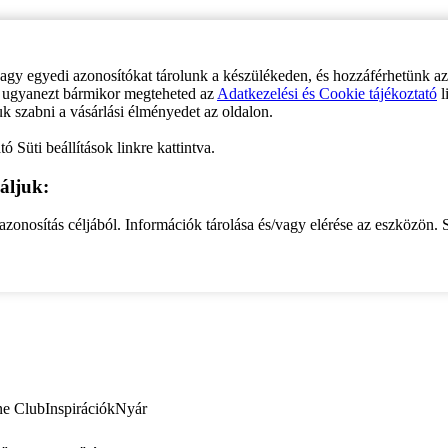
vagy egyedi azonosítókat tárolunk a készülékeden, és hozzáférhetünk a
ve ugyanezt bármikor megteheted az
Adatkezelési és Cookie tájékoztató
l
uk szabni a vásárlási élményedet az oldalon.
ó Süti beállítások linkre kattintva.
áljuk:
zonosítás céljából. Információk tárolása és/vagy elérése az eszközön. S
ne Club
Inspirációk
Nyár