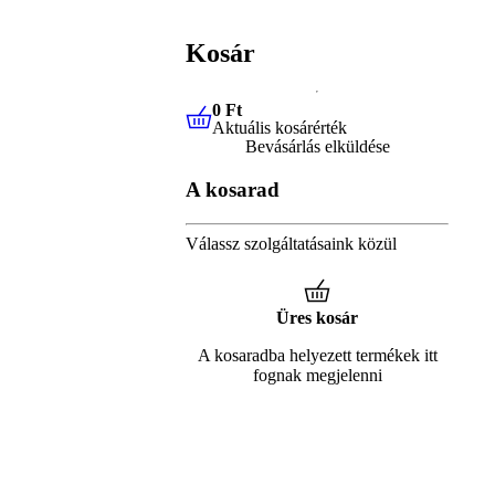
Kosár
0 Ft
Aktuális kosárérték
0 Ft
Aktuális kosárérték
Bevásárlás elküldése
A kosarad
Válassz szolgáltatásaink közül
Üres kosár
A kosaradba helyezett termékek itt
fognak megjelenni