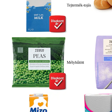
Tejtermék-tojás
Mélyhűtött