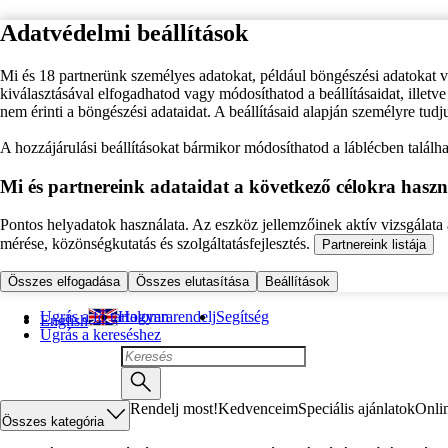
Adatvédelmi beállítások
Mi és 18 partnerünk személyes adatokat, például böngészési adatokat 
kiválasztásával elfogadhatod vagy módosíthatod a beállításaidat, illet
nem érinti a böngészési adataidat. A beállításaid alapján személyre tudj
A hozzájárulási beállításokat bármikor módosíthatod a láblécben találhat
Mi és partnereink adataidat a következő célokra haszn
Pontos helyadatok használata. Az eszköz jellemzőinek aktív vizsgálata a
mérése, közönségkutatás és szolgáltatásfejlesztés.
Partnereink listája
Összes elfogadása
Összes elutasítása
Beállítások
Ugrás a fő tartalomra
Hogyan rendelj
Segítség
English
Ugrás a kereséshez
Rendelj most!
Kedvenceim
Speciális ajánlatok
Onli
Összes kategória