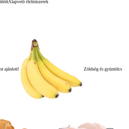
űtött
Alapvető élelmiszerek
t ajánlott!
Zöldség és gyümölcs