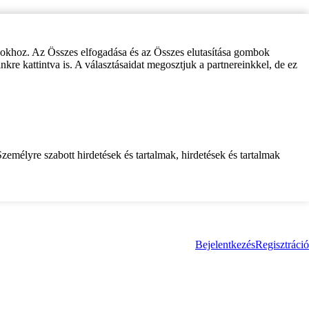
zokhoz. Az Összes elfogadása és az Összes elutasítása gombok
inkre kattintva is. A választásaidat megosztjuk a partnereinkkel, de ez
zemélyre szabott hirdetések és tartalmak, hirdetések és tartalmak
Bejelentkezés
Regisztráció