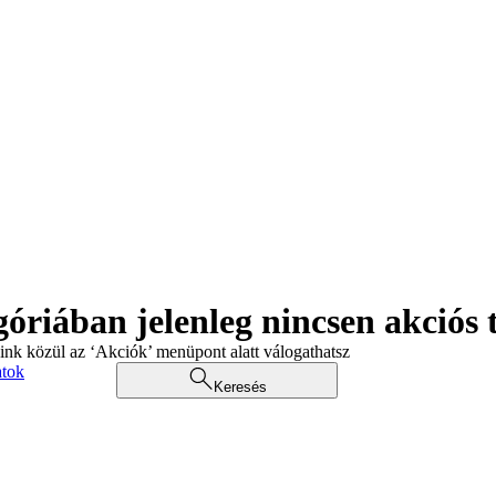
góriában jelenleg nincsen akciós
aink közül az ‘Akciók’ menüpont alatt válogathatsz
atok
Keresés