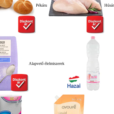
Pékáru
Húsá
Alapvető élelmiszerek