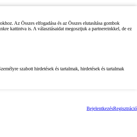
zokhoz. Az Összes elfogadása és az Összes elutasítása gombok
inkre kattintva is. A választásaidat megosztjuk a partnereinkkel, de ez
zemélyre szabott hirdetések és tartalmak, hirdetések és tartalmak
Bejelentkezés
Regisztráció