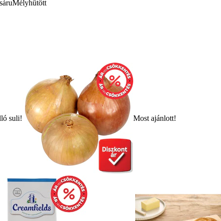
sáru
Mélyhűtött
ló suli!
Most ajánlott!