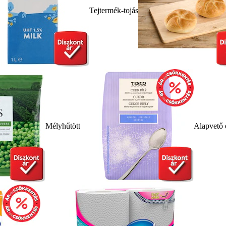
Tejtermék-tojás
Mélyhűtött
Alapvető 