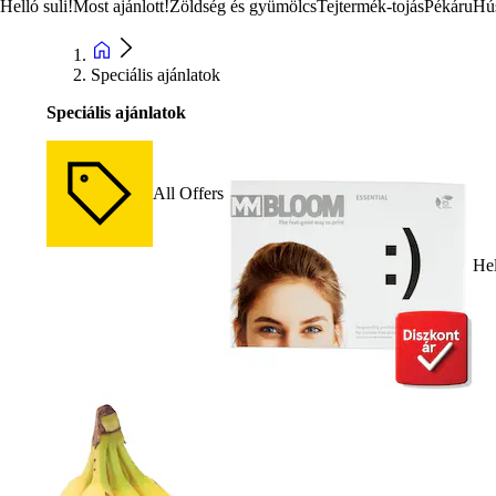
Helló suli!
Most ajánlott!
Zöldség és gyümölcs
Tejtermék-tojás
Pékáru
Hú
Speciális ajánlatok
Speciális ajánlatok
All Offers
Hel