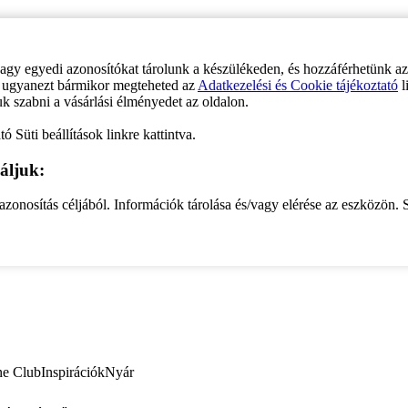
vagy egyedi azonosítókat tárolunk a készülékeden, és hozzáférhetünk a
ve ugyanezt bármikor megteheted az
Adatkezelési és Cookie tájékoztató
l
uk szabni a vásárlási élményedet az oldalon.
ó Süti beállítások linkre kattintva.
áljuk:
zonosítás céljából. Információk tárolása és/vagy elérése az eszközön. S
ne Club
Inspirációk
Nyár