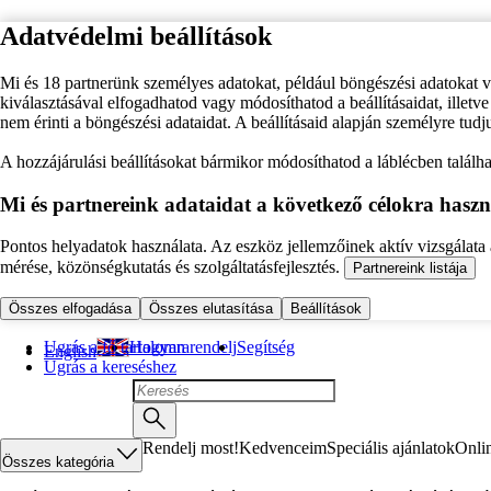
Adatvédelmi beállítások
Mi és 18 partnerünk személyes adatokat, például böngészési adatokat 
kiválasztásával elfogadhatod vagy módosíthatod a beállításaidat, illet
nem érinti a böngészési adataidat. A beállításaid alapján személyre tudj
A hozzájárulási beállításokat bármikor módosíthatod a láblécben találhat
Mi és partnereink adataidat a következő célokra haszn
Pontos helyadatok használata. Az eszköz jellemzőinek aktív vizsgálata a
mérése, közönségkutatás és szolgáltatásfejlesztés.
Partnereink listája
Összes elfogadása
Összes elutasítása
Beállítások
Ugrás a fő tartalomra
Hogyan rendelj
Segítség
English
Ugrás a kereséshez
Rendelj most!
Kedvenceim
Speciális ajánlatok
Onli
Összes kategória