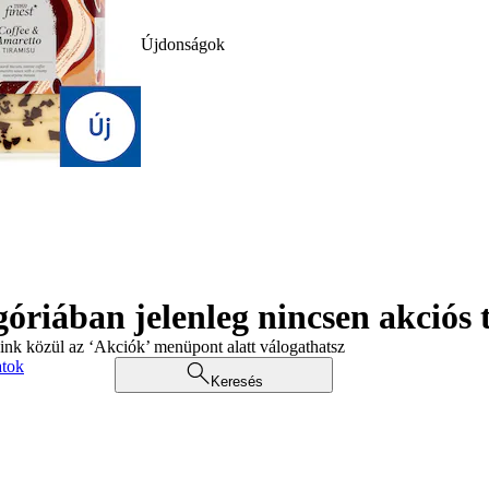
Újdonságok
góriában jelenleg nincsen akciós
aink közül az ‘Akciók’ menüpont alatt válogathatsz
atok
Keresés