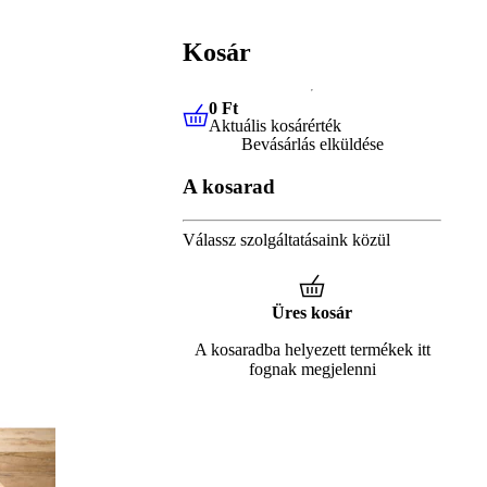
Kosár
0 Ft
Aktuális kosárérték
0 Ft
Aktuális kosárérték
Bevásárlás elküldése
A kosarad
Válassz szolgáltatásaink közül
Üres kosár
A kosaradba helyezett termékek itt
fognak megjelenni