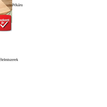
Pékáru
élelmiszerek